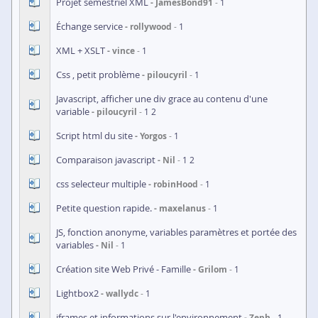
Projet semestriel XML
JamesBond91
1
Échange service
rollywood
1
XML + XSLT
vince
1
Css , petit problème
piloucyril
1
Javascript, afficher une div grace au contenu d'une
variable
piloucyril
1
2
Script html du site
Yorgos
1
Comparaison javascript
Nil
1
2
css selecteur multiple
robinHood
1
Petite question rapide.
maxelanus
1
JS, fonction anonyme, variables paramètres et portée des
variables
Nil
1
Création site Web Privé - Famille
Grilom
1
Lightbox2
wallydc
1
iframes et informations sur l'environnement
Zeph
1