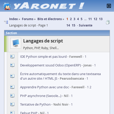
Index
Forums
Bits et électrons
1
2
3
4
5
...
11
12
13
Langages de script - Page 1
14
15
Suivante
Section
Langages de script
Python, PHP, Ruby, Shell...
IDE Python simple et pas lourd
Farewell
1
Developpement sousd Odoo (OpenERP)
Jonas
1
Écrire automatiquement du texte dans une textearea
d'un autre site / HTML JS
Pearusdoancaia
1
Apprendre Python avec une doc
Farewell
1
2
PHP asynchrone (Swoole...)
Nil
1
Tentative de Python
Yoshi Noir
1
Debug PHP
Nil
1