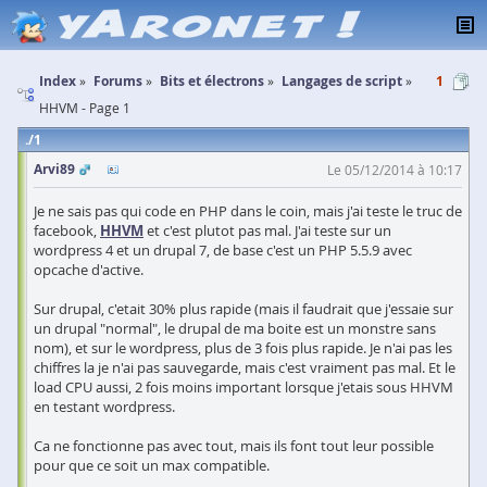
Index
Forums
Bits et électrons
Langages de script
1
HHVM - Page 1
1
Arvi89
Le 05/12/2014 à 10:17
Je ne sais pas qui code en PHP dans le coin, mais j'ai teste le truc de
facebook,
HHVM
et c'est plutot pas mal. J'ai teste sur un
wordpress 4 et un drupal 7, de base c'est un PHP 5.5.9 avec
opcache d'active.
Sur drupal, c'etait 30% plus rapide (mais il faudrait que j'essaie sur
un drupal "normal", le drupal de ma boite est un monstre sans
nom), et sur le wordpress, plus de 3 fois plus rapide. Je n'ai pas les
chiffres la je n'ai pas sauvegarde, mais c'est vraiment pas mal. Et le
load CPU aussi, 2 fois moins important lorsque j'etais sous HHVM
en testant wordpress.
Ca ne fonctionne pas avec tout, mais ils font tout leur possible
pour que ce soit un max compatible.