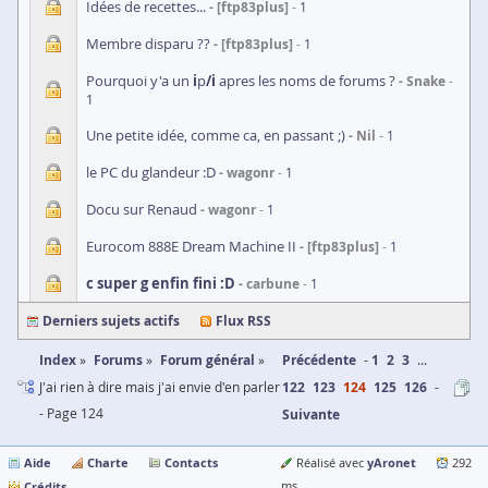
Idées de recettes...
[ftp83plus]
1
Membre disparu ??
[ftp83plus]
1
Pourquoi y'a un
i
p
/i
apres les noms de forums ?
Snake
1
Une petite idée, comme ca, en passant ;)
Nil
1
le PC du glandeur :D
wagonr
1
Docu sur Renaud
wagonr
1
Eurocom 888E Dream Machine II
[ftp83plus]
1
c super g enfin fini :D
carbune
1
Derniers sujets actifs
Flux RSS
Index
Forums
Forum général
Précédente
1
2
3
...
J'ai rien à dire mais j'ai envie d'en parler
122
123
124
125
126
- Page 124
Suivante
Aide
Charte
Contacts
yAronet
Réalisé avec
292
Crédits
ms