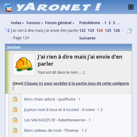
Index
Forums
Forum général
Précédente
1
2
3
...
J'ai rien à dire mais j'ai envie d'en parler
122
123
124
125
126
- Page 124
Suivante
Section
J'ai rien à dire mais j'ai envie d'en
parler
Tout est dit dans le nom ... :)
[Jeux]
Cliquez ici pour accéder à la partie jeux de cette catégorie
!
Mon chien adoré
qsufhuhz
1
Joyeux noel à tous et à toutes!
ti-zone
1
2
Les VACANCES !!!!
fabethewarrior
1
Mon cadeau de noel
Thomas
1
2