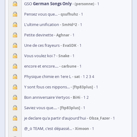
GSO
German Songs Only
(personne)
1
Pensez vous que...
qsufhuhz
1
L'ultime unification
SmHd^2
1
Petite devinette
Aghnar
1
Une de ces frayeurs
EvaSDK
1
Vous voulez koi ?
Snake
1
encore et encore....
carbune
1
Physique chimie en 1ere L
sat
1
2
3
4
Y sont fous ces nippons...
[ftp83plus]
1
Bon anniversaire Vertyos
BiHi
1
2
Saviez vous que....
[ftp83plus]
1
je declare qu'a partir d'aujourd'hui
Obza_Fazer
1
@_ö TEAM, c'est dépassé...
Ximoon
1