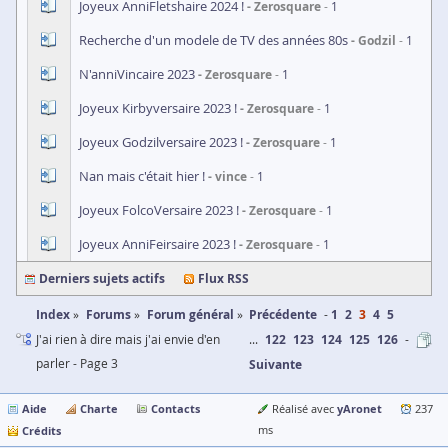
Joyeux AnniFletshaire 2024 !
Zerosquare
1
Recherche d'un modele de TV des années 80s
Godzil
1
N'anniVincaire 2023
Zerosquare
1
Joyeux Kirbyversaire 2023 !
Zerosquare
1
Joyeux Godzilversaire 2023 !
Zerosquare
1
Nan mais c'était hier !
vince
1
Joyeux FolcoVersaire 2023 !
Zerosquare
1
Joyeux AnniFeirsaire 2023 !
Zerosquare
1
Derniers sujets actifs
Flux RSS
Index
Forums
Forum général
Précédente
1
2
3
4
5
J'ai rien à dire mais j'ai envie d'en
...
122
123
124
125
126
parler - Page 3
Suivante
Aide
Charte
Contacts
yAronet
Réalisé avec
237
Crédits
ms