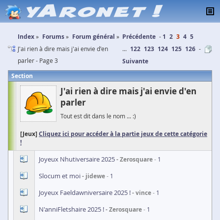
Index
Forums
Forum général
Précédente
1
2
3
4
5
J'ai rien à dire mais j'ai envie d'en
...
122
123
124
125
126
parler - Page 3
Suivante
Section
J'ai rien à dire mais j'ai envie d'en
parler
Tout est dit dans le nom ... :)
[Jeux]
Cliquez ici pour accéder à la partie jeux de cette catégorie
!
Joyeux Nhutiversaire 2025
Zerosquare
1
Slocum et moi
jidewe
1
Joyeux Faeldawniversaire 2025 !
vince
1
N'anniFletshaire 2025 !
Zerosquare
1