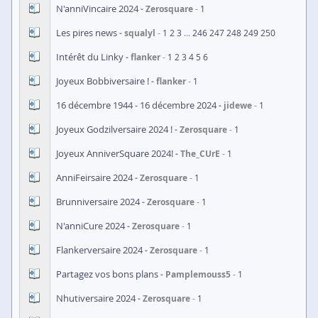
N'anniVincaire 2024
Zerosquare
1
Les pires news
squalyl
1
2
3
...
246
247
248
249
250
Intérêt du Linky
flanker
1
2
3
4
5
6
Joyeux Bobbiversaire !
flanker
1
16 décembre 1944 - 16 décembre 2024
jidewe
1
Joyeux Godzilversaire 2024 !
Zerosquare
1
Joyeux AnniverSquare 2024!
The_CUrE
1
AnniFeirsaire 2024
Zerosquare
1
Brunniversaire 2024
Zerosquare
1
N'anniCure 2024
Zerosquare
1
Flankerversaire 2024
Zerosquare
1
Partagez vos bons plans
Pamplemouss5
1
Nhutiversaire 2024
Zerosquare
1