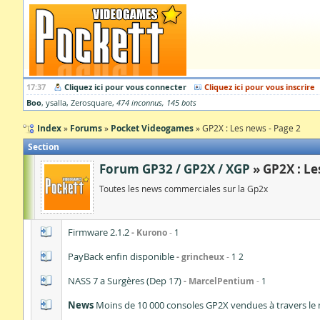
17:37
Cliquez ici pour vous connecter
Cliquez ici pour vous inscrire
Boo
ysalla
Zerosquare
474 inconnus
145 bots
Index
Forums
Pocket Videogames
GP2X : Les news - Page 2
Section
Forum GP32 / GP2X / XGP
GP2X : Le
Toutes les news commerciales sur la Gp2x
Firmware 2.1.2
Kurono
1
PayBack enfin disponible
grincheux
1
2
NASS 7 a Surgères (Dep 17)
MarcelPentium
1
News
Moins de 10 000 consoles GP2X vendues à travers le