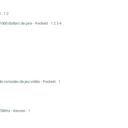
t
1
2
000 dollars de prix
Pockett
1
2
3
4
de consoles de jeu vidéo
Pockett
1
275MHz
Kenren
1