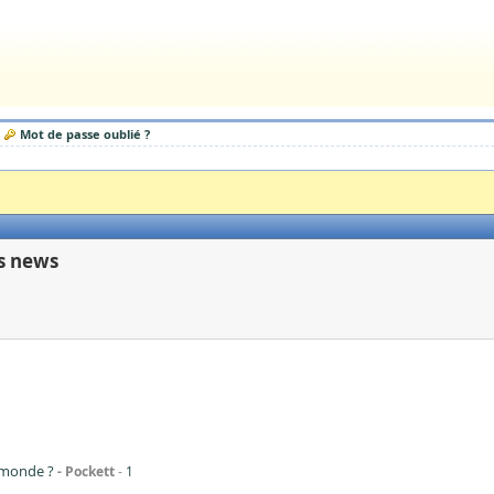
Mot de passe oublié ?
s news
 monde ?
Pockett
1