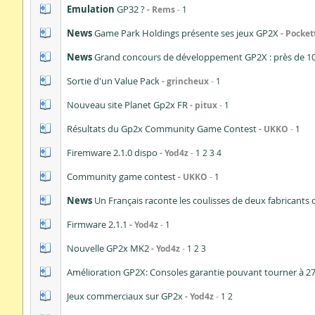
Emulation
GP32 ?
Rems
1
News
Game Park Holdings présente ses jeux GP2X
Pocket
News
Grand concours de développement GP2X : près de 10 
Sortie d'un Value Pack
grincheux
1
Nouveau site Planet Gp2x FR
pitux
1
Résultats du Gp2x Community Game Contest
UKKO
1
Firemware 2.1.0 dispo
Yod4z
1
2
3
4
Community game contest
UKKO
1
News
Un Français raconte les coulisses de deux fabricants 
Firmware 2.1.1
Yod4z
1
Nouvelle GP2x MK2
Yod4z
1
2
3
Amélioration GP2X: Consoles garantie pouvant tourner à 
Jeux commerciaux sur GP2x
Yod4z
1
2