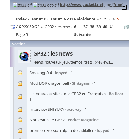
http://www.pockett.net
[img]
[/img]
Index
Forums
Forum GP32
Précédente
1
2
3
4
5
/ GP2X / XGP
GP32 : les news -
6
...
37
38
39
40
41
Page 5
Suivante
Section
GP32 : les news
News, nouveaux jeux/démos, tests, previews...
Smashgp0.4
lopyod
1
Mod BOR dragon ball
Shikigami
1
Un nouveau site sur la GP32 en Français :)
Balflear
1
Interview SHIBUYA
acid-cry
1
Nouveau site GP32
Pocket Magazine
1
premiere version alpha de ladikiller
lopyod
1