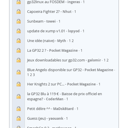
gp32linux au FOSDEM
ingeras
1
Capoeira Fighter 2?
Nhut
1
Sunbeam
towei
1
update de xump v1.01
lopyod
1
Une idée (naïve)
Myth
1
2
La GP32 2 ?
Pocket Magazine
1
Jeux downloadables sur gp32.com
galomir
1
2
Blue Angelo disponible sur GP32
Pocket Magazine
1
2
3
Her Knights 2 sur PC...
Pocket Magazine
1
la GP32 Blu à 119 € - Baisse de prix officiel en
espagne?
CoderMan
1
Petit délire ^^
MaDsk8tard
1
Guess (jeu)
yaouank
1