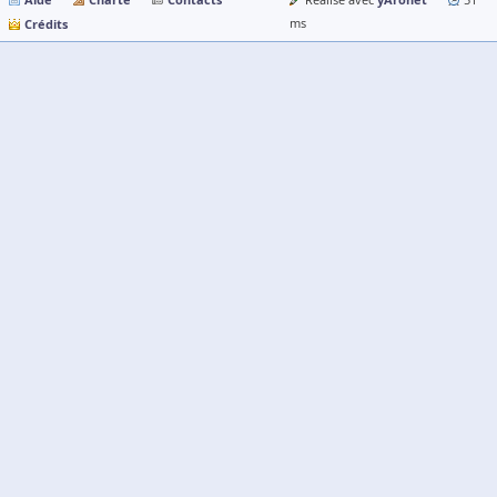
Réalisé avec
51
Crédits
ms