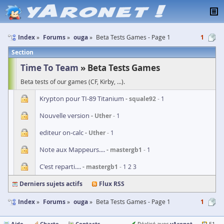
Index
Forums
ouga
Beta Tests Games - Page 1
1
Section
Time To Team
Beta Tests Games
Beta tests of our games (CF, Kirby, ...).
Krypton pour TI-89 Titanium
squale92
1
Nouvelle version
Uther
1
editeur on-calc
Uther
1
Note aux Mappeurs....
mastergb1
1
C'est reparti....
mastergb1
1
2
3
Derniers sujets actifs
Flux RSS
Index
Forums
ouga
Beta Tests Games - Page 1
1
Aide
Charte
Contacts
yAronet