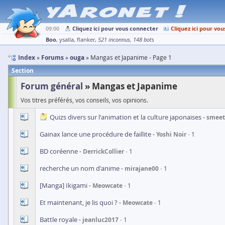
09:00
Cliquez ici pour vous connecter
Cliquez ici pour vou
Boo
ysalla
flanker
521 inconnus
148 bots
Index
Forums
ouga
Mangas et Japanime - Page 1
Section
Forum général
Mangas et Japanime
Vos titres préférés, vos conseils, vos opinions.
Quizs divers sur l'animation et la culture japonaises
smeet
Gainax lance une procédure de faillite
Yoshi Noir
1
BD coréenne
DerrickCollier
1
recherche un nom d'anime
mirajane00
1
[Manga] Ikigami
Meowcate
1
Et maintenant, je lis quoi ?
Meowcate
1
Battle royale
jeanluc2017
1