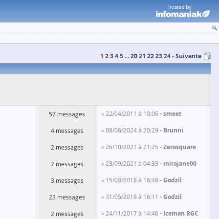
1
2
3
4
5
...
20
21
22
23
24
Suivante
» 22/04/2011 à 10:06
smeet
57 messages
» 08/06/2024 à 20:29
Brunni
4 messages
» 26/10/2021 à 21:25
Zerosquare
2 messages
» 23/09/2021 à 04:33
mirajane00
2 messages
» 15/08/2018 à 16:48
Godzil
3 messages
» 31/05/2018 à 16:11
Godzil
23 messages
» 24/11/2017 à 14:46
Iceman RGC
2 messages