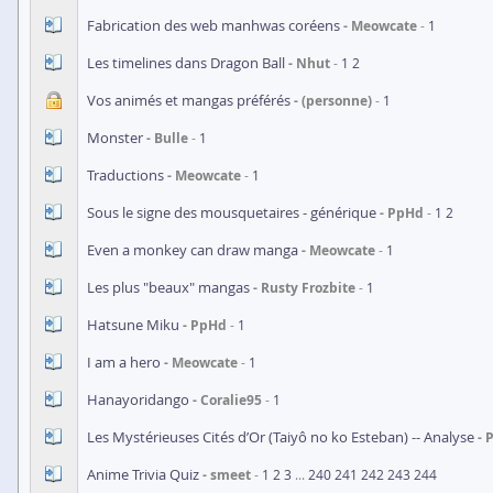
Fabrication des web manhwas coréens
Meowcate
1
Les timelines dans Dragon Ball
Nhut
1
2
Vos animés et mangas préférés
(personne)
1
Monster
Bulle
1
Traductions
Meowcate
1
Sous le signe des mousquetaires - générique
PpHd
1
2
Even a monkey can draw manga
Meowcate
1
Les plus "beaux" mangas
Rusty Frozbite
1
Hatsune Miku
PpHd
1
I am a hero
Meowcate
1
Hanayoridango
Coralie95
1
Les Mystérieuses Cités d’Or (Taiyô no ko Esteban) -- Analyse
Anime Trivia Quiz
smeet
1
2
3
...
240
241
242
243
244