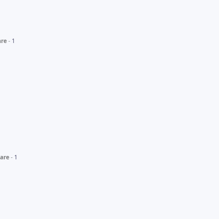
are
1
are
1