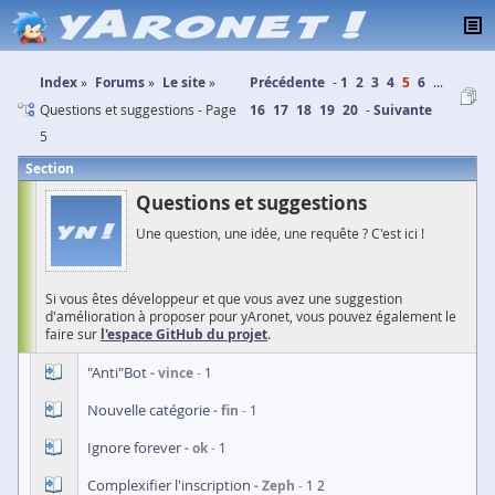
Index
Forums
Le site
Précédente
1
2
3
4
5
6
...
Questions et suggestions - Page
16
17
18
19
20
Suivante
5
Section
Questions et suggestions
Une question, une idée, une requête ? C'est ici !
Si vous êtes développeur et que vous avez une suggestion
d'amélioration à proposer pour yAronet, vous pouvez également le
faire sur
l'espace GitHub du projet
.
"Anti"Bot
vince
1
Nouvelle catégorie
fin
1
Ignore forever
ok
1
Complexifier l'inscription
Zeph
1
2