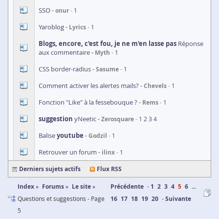
SSO
onur
1
Yaroblog
Lyrics
1
Blogs, encore, c'est fou, je ne m'en lasse pas
Réponse
aux commentaire
Myth
1
CSS border-radius
Sasume
1
Comment activer les alertes mails?
Chevels
1
Fonction "Like" à la fessebouque ?
Rems
1
suggestion
yNeetic
Zerosquare
1
2
3
4
Balise
youtube
Godzil
1
Retrouver un forum
ilinx
1
Derniers sujets actifs
Flux RSS
Index
Forums
Le site
Précédente
1
2
3
4
5
6
...
Questions et suggestions - Page
16
17
18
19
20
Suivante
5