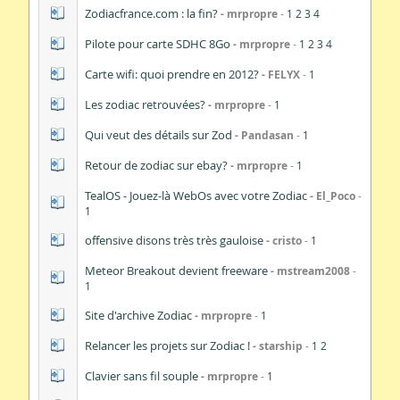
Zodiacfrance.com : la fin?
mrpropre
1
2
3
4
Pilote pour carte SDHC 8Go
mrpropre
1
2
3
4
Carte wifi: quoi prendre en 2012?
FELYX
1
Les zodiac retrouvées?
mrpropre
1
Qui veut des détails sur Zod
Pandasan
1
Retour de zodiac sur ebay?
mrpropre
1
TealOS - Jouez-là WebOs avec votre Zodiac
El_Poco
1
offensive disons très très gauloise
cristo
1
Meteor Breakout devient freeware
mstream2008
1
Site d'archive Zodiac
mrpropre
1
Relancer les projets sur Zodiac !
starship
1
2
Clavier sans fil souple
mrpropre
1