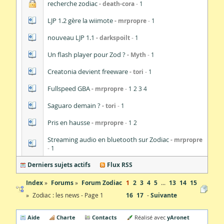
recherche zodiac
death-cora
1
LJP 1.2 gère la wiimote
mrpropre
1
nouveau LJP 1.1
darkspoilt
1
Un flash player pour Zod ?
Myth
1
Creatonia devient freeware
tori
1
Fullspeed GBA
mrpropre
1
2
3
4
Saguaro demain ?
tori
1
Pris en hausse
mrpropre
1
2
Streaming audio en bluetooth sur Zodiac
mrpropre
1
Derniers sujets actifs
Flux RSS
Index
Forums
Forum Zodiac
1
2
3
4
5
...
13
14
15
Zodiac : les news - Page 1
16
17
Suivante
Aide
Charte
Contacts
yAronet
Réalisé avec