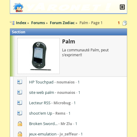
Index
Forums
Forum Zodiac
Palm - Page 1
1
Section
Palm
La communauté Palm, peut
s'exprimer!!
HP Touchpad
noumaios
1
site web palm
noumaios
1
Lecteur RSS
Microbug
1
shoot'em Up
Rems
1
Broken Sword...
Mr Zlu
1
jeux-emulation
jv_zeffeur
1