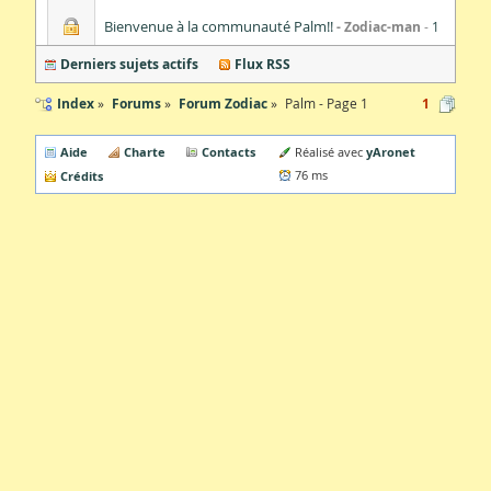
Bienvenue à la communauté Palm!!
Zodiac-man
1
Derniers sujets actifs
Flux RSS
Index
Forums
Forum Zodiac
Palm - Page 1
1
Aide
Charte
Contacts
yAronet
Réalisé avec
Crédits
76 ms