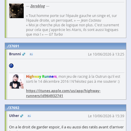
—
Zeroblog
—
« Tout homme porte sur l'épaule gauche un singe et, sur
l'épaule droite, un perroquet. » —
Jean Cocteau
« Moi je cherche plus de logique non plus. C'est surement
pour cela que j'apprécie les Ataris, ils sont aussi logiques
que moi ! » —
GT Turbo
37691
Brunni
Le 10/06/2026 à 13:25
Hi
gh
wa
y R
un
ne
rs
, mon jeu de racing à la Outrun qu'il est
sorti le 14 décembre 2016 ! N'hésitez pas à me soutenir :)
https://itunes.apple.com/us/app/highway-
runners/id964932741
37692
Uther
Le 10/06/2026 à 15:39
On a le droit de garder espoir, il a eu aussi des ratés avant d'arriver