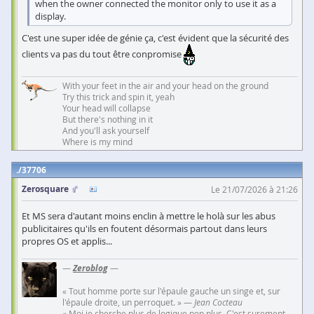
when the owner connected the monitor only to use it as a
display.
C'est une super idée de génie ça, c'est évident que la sécurité des
clients va pas du tout être conpromise
With your feet in the air and your head on the ground
Try this trick and spin it, yeah
Your head will collapse
But there's nothing in it
And you'll ask yourself
Where is my mind
37706
Zerosquare
Le 21/07/2026 à 21:26
Et MS sera d'autant moins enclin à mettre le holà sur les abus
publicitaires qu'ils en foutent désormais partout dans leurs
propres OS et applis...
—
Zeroblog
—
« Tout homme porte sur l'épaule gauche un singe et, sur
l'épaule droite, un perroquet. » —
Jean Cocteau
« Moi je cherche plus de logique non plus. C'est surement