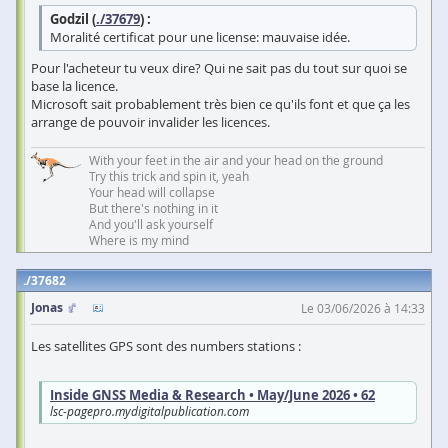
Godzil (
./37679
) :
Moralité certificat pour une license: mauvaise idée.
Pour l'acheteur tu veux dire? Qui ne sait pas du tout sur quoi se
base la licence.
Microsoft sait probablement très bien ce qu'ils font et que ça les
arrange de pouvoir invalider les licences.
With your feet in the air and your head on the ground
Try this trick and spin it, yeah
Your head will collapse
But there's nothing in it
And you'll ask yourself
Where is my mind
37682
Jonas
Le 03/06/2026 à 14:33
Les satellites GPS sont des numbers stations :
Inside GNSS Media & Research • May/June 2026 • 62
lsc-pagepro.mydigitalpublication.com