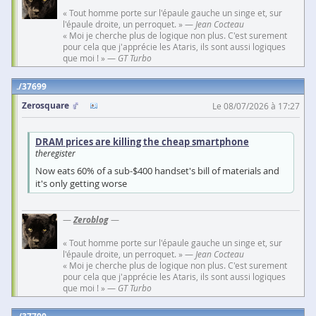
« Tout homme porte sur l'épaule gauche un singe et, sur
l'épaule droite, un perroquet. » —
Jean Cocteau
« Moi je cherche plus de logique non plus. C'est surement
pour cela que j'apprécie les Ataris, ils sont aussi logiques
que moi ! » —
GT Turbo
37699
Zerosquare
Le 08/07/2026 à 17:27
DRAM prices are killing the cheap smartphone
theregister
Now eats 60% of a sub-$400 handset's bill of materials and
it's only getting worse
—
Zeroblog
—
« Tout homme porte sur l'épaule gauche un singe et, sur
l'épaule droite, un perroquet. » —
Jean Cocteau
« Moi je cherche plus de logique non plus. C'est surement
pour cela que j'apprécie les Ataris, ils sont aussi logiques
que moi ! » —
GT Turbo