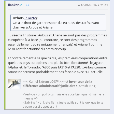
flanker
Le 10/06/2026 à 21:43
Uther (
./37692
) :
On a le droit de garder espoir, il a eu aussi des ratés avant
d'arriver à Airbus et Ariane.
Tu réécris l'histoire : Airbus et Ariane ne sont pas des programmes
européens à la base (au contraire, ce sont des programmes
essentiellement voire uniquement français) et Ariane 1 comme
l'A300 ont fonctionné du premier coup.
Et contrairement à ce que tu dis, les premières coopérations entre
quelques pays européens ont plutôt bien fonctionné : le Jaguar,
l'Alpha Jet, le Tornado, l'A300 puis l'A310 et l'A320, …Airbus comme
Ariane ne seraient probablement pas faisable avec l'UE actuelle.
<<< Kernel Extremis©®™ >>> et
Inventeur de la
différence administratif/judiciaire !
(©Yoshi Noir)
<Vertyos> un poil plus mais elle suce bien quand même la
mienne ^^
<Sabrina`> tinkiete flan c juste qu'ils sont jaloux que je te
trouve aussi appétissant