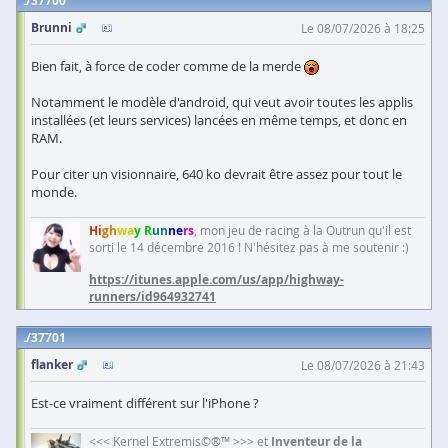
37700
Brunni
Le 08/07/2026 à 18:25
Bien fait, à force de coder comme de la merde
Notamment le modèle d'android, qui veut avoir toutes les applis
installées (et leurs services) lancées en même temps, et donc en
RAM.
Pour citer un visionnaire, 640 ko devrait être assez pour tout le
monde.
Hi
gh
wa
y R
un
ne
rs
, mon jeu de racing à la Outrun qu'il est
sorti le 14 décembre 2016 ! N'hésitez pas à me soutenir :)
https://itunes.apple.com/us/app/highway-
runners/id964932741
37701
flanker
Le 08/07/2026 à 21:43
Est-ce vraiment différent sur l'iPhone ?
<<< Kernel Extremis©®™ >>> et
Inventeur de la