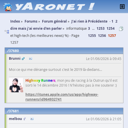
Index
Forums
Forum général
J'ai rien à
Précédente
1
2
dire mais j'ai envie d'en parler
informatique
3
...
1253
1254
et high-tech (les meilleures news) %) - Page
1255
1256
1257
1257
37680
Brunni
Le 01/06/2026 à 09:45
Moi ce qui me dérange surtout c'est le 2019 là-dedans...
Hi
gh
wa
y R
un
ne
rs
, mon jeu de racing à la Outrun qu'il est
sorti le 14 décembre 2016 ! N'hésitez pas à me soutenir :)
https://itunes.apple.com/us/app/highway-
runners/id964932741
37681
melbou
Le 01/06/2026 à 21:05