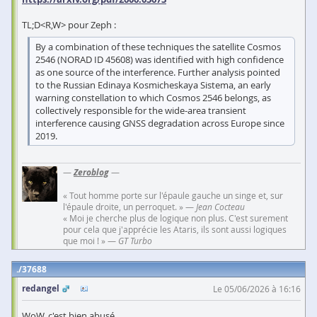
TL;D<R,W> pour Zeph :
By a combination of these techniques the satellite Cosmos
2546 (NORAD ID 45608) was identified with high confidence
as one source of the interference. Further analysis pointed
to the Russian Edinaya Kosmicheskaya Sistema, an early
warning constellation to which Cosmos 2546 belongs, as
collectively responsible for the wide-area transient
interference causing GNSS degradation across Europe since
2019.
—
Zeroblog
—
« Tout homme porte sur l'épaule gauche un singe et, sur
l'épaule droite, un perroquet. » —
Jean Cocteau
« Moi je cherche plus de logique non plus. C'est surement
pour cela que j'apprécie les Ataris, ils sont aussi logiques
que moi ! » —
GT Turbo
37688
redangel
Le 05/06/2026 à 16:16
WoW, c'est bien abusé.