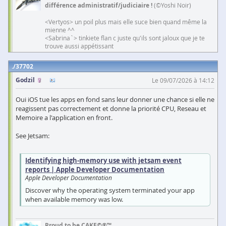
différence administratif/judiciaire !
(©Yoshi Noir)
<Vertyos> un poil plus mais elle suce bien quand même la
mienne ^^
<Sabrina`> tinkiete flan c juste qu'ils sont jaloux que je te
trouve aussi appétissant
37702
Godzil
Le 09/07/2026 à 14:12
Oui iOS tue les apps en fond sans leur donner une chance si elle ne
reagissent pas correctement et donne la priorité CPU, Reseau et
Memoire a l'application en front.
See Jetsam:
Identifying high-memory use with jetsam event
reports | Apple Developer Documentation
Apple Developer Documentation
Discover why the operating system terminated your app
when available memory was low.
Proud to be CAKE©®™