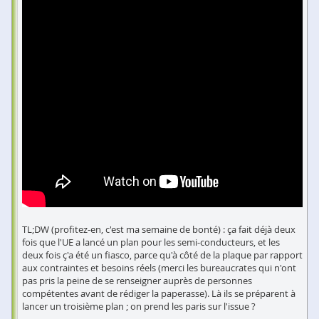
TL;DW (profitez-en, c'est ma semaine de bonté) : ça fait déjà deux
fois que l'UE a lancé un plan pour les semi-conducteurs, et les
deux fois ç'a été un fiasco, parce qu'à côté de la plaque par rapport
aux contraintes et besoins réels (merci les bureaucrates qui n'ont
pas pris la peine de se renseigner auprès de personnes
compétentes avant de rédiger la paperasse). Là ils se préparent à
lancer un troisième plan ; on prend les paris sur l'issue ?