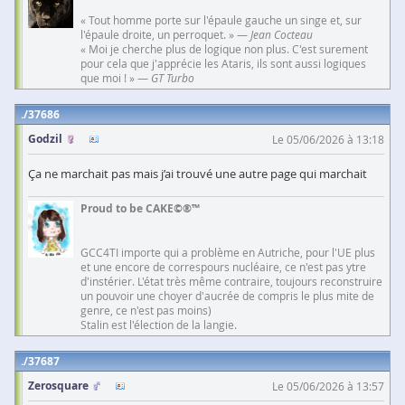
« Tout homme porte sur l'épaule gauche un singe et, sur
l'épaule droite, un perroquet. » —
Jean Cocteau
« Moi je cherche plus de logique non plus. C'est surement
pour cela que j'apprécie les Ataris, ils sont aussi logiques
que moi ! » —
GT Turbo
37686
Godzil
Le 05/06/2026 à 13:18
Ça ne marchait pas mais j’ai trouvé une autre page qui marchait
Proud to be CAKE©®™
GCC4TI importe qui a problème en Autriche, pour l'UE plus
et une encore de correspours nucléaire, ce n'est pas ytre
d'instérier. L'état très même contraire, toujours reconstruire
un pouvoir une choyer d'aucrée de compris le plus mite de
genre, ce n'est pas moins)
Stalin est l'élection de la langie.
37687
Zerosquare
Le 05/06/2026 à 13:57