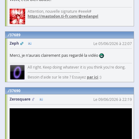
Attention, nouvelle signature #eeek#
https://mastodon.ti-fr.com/@redangel
37689
Zeph
Le 05/06/2026 à 22:07
Merci, je n'aurais clairement pas regardé la vidéo
All right. Keep doing whatever it is you think you're doing.
------------------------------------------
Besoin d'aide sur le site ? Essayez
par ici
:)
37690
Zerosquare
Le 09/06/2026 à 22:19