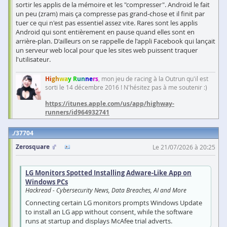
sortir les applis de la mémoire et les "compresser". Android le fait
un peu (zram) mais ça compresse pas grand-chose et il finit par
tuer ce qui n'est pas essentiel assez vite. Rares sont les applis
Android qui sont entièrement en pause quand elles sont en
arrière-plan. D'ailleurs on se rappelle de l'appli Facebook qui lançait
un serveur web local pour que les sites web puissent traquer
l'utilisateur.
Hi
gh
wa
y R
un
ne
rs
, mon jeu de racing à la Outrun qu'il est
sorti le 14 décembre 2016 ! N'hésitez pas à me soutenir :)
https://itunes.apple.com/us/app/highway-
runners/id964932741
37704
Zerosquare
Le 21/07/2026 à 20:25
LG Monitors Spotted Installing Adware-Like App on
Windows PCs
Hackread - Cybersecurity News, Data Breaches, AI and More
Connecting certain LG monitors prompts Windows Update
to install an LG app without consent, while the software
runs at startup and displays McAfee trial adverts.