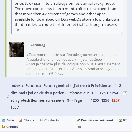
one’s television into an always-on residential proxy node.
The move comes less than a month after researchers found
that more than 42 percent of games and other apps
available for download on LG’s webOS store allow unknown
third-parties to route their Internet traffic through a user’s
TV.
—
Zeroblog
—
« Tout homme porte sur l'épaule gauche un singe et, sur
l'épaule droite, un perroquet. » —
Jean Cocteau
« Moi je cherche plus de logique non plus. C'est surement
pour cela que j'apprécie les Ataris, ils sont aussi logiques
que moi ! » —
GT Turbo
Index
Forums
Forum général
J'ai rien à
Précédente
1
2
dire mais j'ai envie d'en parler
informatique
3
...
1253
1254
et high-tech (les meilleures news) %) - Page
1255
1256
1257
1257
Aide
Charte
Contacts
yAronet
Réalisé avec
82
Crédits
ms