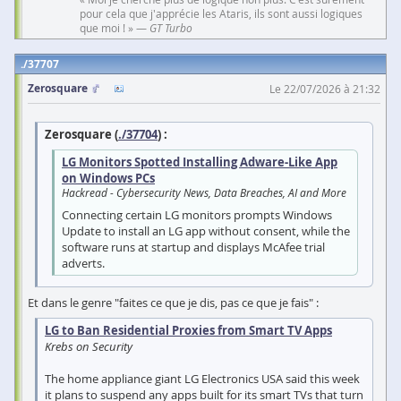
pour cela que j'apprécie les Ataris, ils sont aussi logiques
que moi ! » —
GT Turbo
37707
Zerosquare
Le 22/07/2026 à 21:32
Zerosquare (
./37704
) :
LG Monitors Spotted Installing Adware-Like App
on Windows PCs
Hackread - Cybersecurity News, Data Breaches, AI and More
Connecting certain LG monitors prompts Windows
Update to install an LG app without consent, while the
software runs at startup and displays McAfee trial
adverts.
Et dans le genre "faites ce que je dis, pas ce que je fais" :
LG to Ban Residential Proxies from Smart TV Apps
Krebs on Security
The home appliance giant LG Electronics USA said this week
it plans to suspend any apps built for its smart TVs that turn