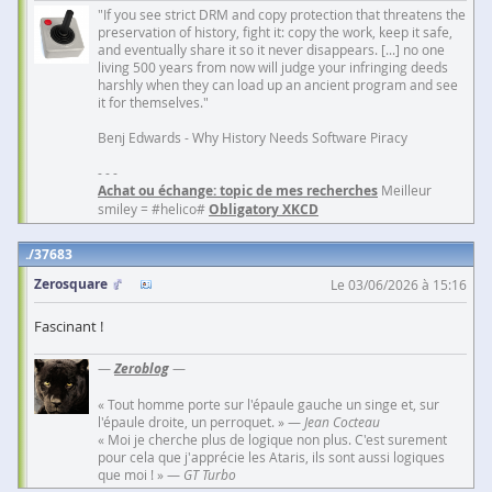
"If you see strict DRM and copy protection that threatens the
preservation of history, fight it: copy the work, keep it safe,
and eventually share it so it never disappears. [...] no one
living 500 years from now will judge your infringing deeds
harshly when they can load up an ancient program and see
it for themselves."
Benj Edwards - Why History Needs Software Piracy
- - -
Achat ou échange: topic de mes recherches
Meilleur
smiley = #helico#
Obligatory XKCD
37683
Zerosquare
Le 03/06/2026 à 15:16
Fascinant !
—
Zeroblog
—
« Tout homme porte sur l'épaule gauche un singe et, sur
l'épaule droite, un perroquet. » —
Jean Cocteau
« Moi je cherche plus de logique non plus. C'est surement
pour cela que j'apprécie les Ataris, ils sont aussi logiques
que moi ! » —
GT Turbo