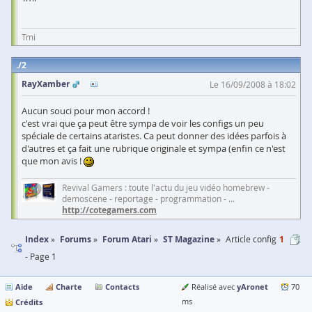
Tmi
2
RayXamber
Le 16/09/2008 à 18:02
Aucun souci pour mon accord !
c'est vrai que ça peut être sympa de voir les configs un peu
spéciale de certains ataristes. Ca peut donner des idées parfois à
d'autres et ça fait une rubrique originale et sympa (enfin ce n'est
que mon avis !
Revival Gamers : toute l'actu du jeu vidéo homebrew -
demoscene - reportage - programmation - ...
http://cotegamers.com
Index
Forums
Forum Atari
ST Magazine
Article config
1
- Page 1
Aide
Charte
Contacts
yAronet
Réalisé avec
70
Crédits
ms