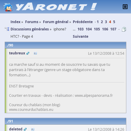
Index
Forums
Forum général
Précédente
1
2
3
4
5
Discussions générales
iphone?
...
103
104
105
106
107
HTC? - Page 4
Suivante
90
teubreux
Le 13/12/2008 à 12:54
ca marche sauf si au moment de souscrire tu savais que tu
partirais à l'étranger (genre un stage obligatoire dans ta
formation...)
ENST Bretagne
Courtier en travaux - devis - réalisation : www.alpespanorama.fr
Coureur du chablais (mon blog)
www.coureurduchablais.eu
91
deleted
Le 13/12/2008 à 14:26