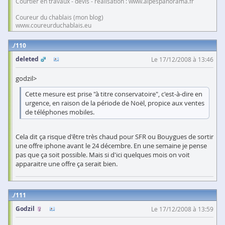
Courtier en travaux - devis - réalisation : www.alpespanorama.fr
Coureur du chablais (mon blog)
www.coureurduchablais.eu
110
deleted
Le 17/12/2008 à 13:46
godzil>
Cette mesure est prise "à titre conservatoire", c'est-à-dire en
urgence, en raison de la période de Noël, propice aux ventes
de téléphones mobiles.
Cela dit ça risque d'être très chaud pour SFR ou Bouygues de sortir
une offre iphone avant le 24 décembre. En une semaine je pense
pas que ça soit possible. Mais si d'ici quelques mois on voit
apparaitre une offre ça serait bien.
111
Godzil
Le 17/12/2008 à 13:59