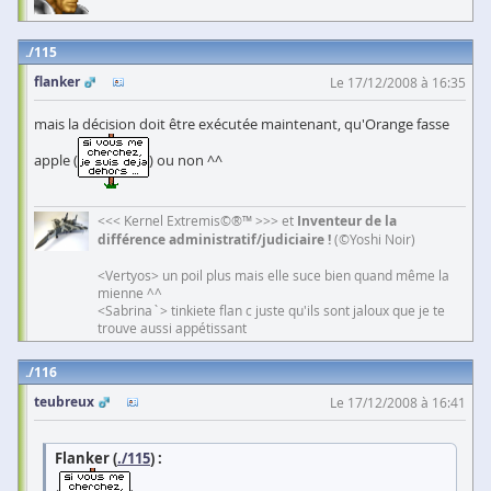
115
flanker
Le 17/12/2008 à 16:35
mais la décision doit être exécutée maintenant, qu'Orange fasse
apple (
) ou non ^^
<<< Kernel Extremis©®™ >>> et
Inventeur de la
différence administratif/judiciaire !
(©Yoshi Noir)
<Vertyos> un poil plus mais elle suce bien quand même la
mienne ^^
<Sabrina`> tinkiete flan c juste qu'ils sont jaloux que je te
trouve aussi appétissant
116
teubreux
Le 17/12/2008 à 16:41
Flanker (
./115
) :