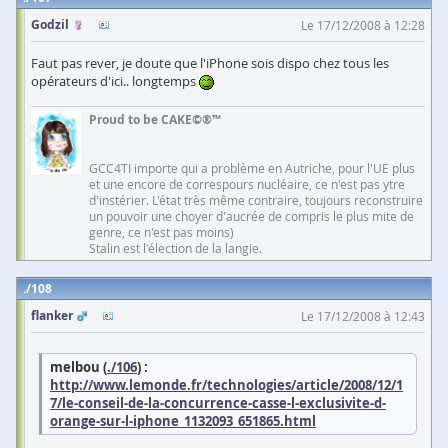
Godzil
Le 17/12/2008 à 12:28
Faut pas rever, je doute que l'iPhone sois dispo chez tous les
opérateurs d'ici.. longtemps
Proud to be CAKE©®™
GCC4TI importe qui a problème en Autriche, pour l'UE plus
et une encore de correspours nucléaire, ce n'est pas ytre
d'instérier. L'état très même contraire, toujours reconstruire
un pouvoir une choyer d'aucrée de compris le plus mite de
genre, ce n'est pas moins)
Stalin est l'élection de la langie.
108
flanker
Le 17/12/2008 à 12:43
melbou (
./106
) :
http://www.lemonde.fr/technologies/article/2008/12/1
7/le-conseil-de-la-concurrence-casse-l-exclusivite-d-
orange-sur-l-iphone_1132093_651865.html