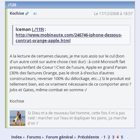
120
Kochise
Le 17/12/2008 à 18:57
lceman (
./119
) :
http://www.mobinaute.com/246746-iphone-dessous-
contrat-orange-apple.html
A la lecture de certaines clauses, je me suis assis sur le cul (bon
d'un autre coté sur autre chose c'est dur) : à coté Microsoft fait
presqu'enfant de Coeur ! C'est de l'usure, Apple en grand Parain
(30% des factures Orange, pas le droit à d'exclus d'autres
constructeurs, reverser 100% du délockage, etc...) Si le produit est
tellement bien, est-ce vraiment nécessaire de ce comporter ainsi ?
Jobs et Gates, même combat en somme :/
Kochise
Si Dieu m'a de nouveau fait homme, cette fois il m'a pas
raté : marcher sur l'eau et dupliquer les pains, ça marche
p'us :/
Index
Forums
Forum général
Précédente
1
2
3
4
5