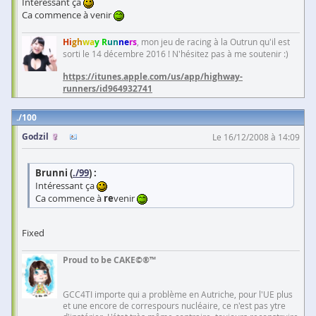
Intéressant ça
Ca commence à venir
Hi
gh
wa
y R
un
ne
rs
, mon jeu de racing à la Outrun qu'il est
sorti le 14 décembre 2016 ! N'hésitez pas à me soutenir :)
https://itunes.apple.com/us/app/highway-
runners/id964932741
100
Godzil
Le 16/12/2008 à 14:09
Brunni (
./99
) :
Intéressant ça
Ca commence à
re
venir
Fixed
Proud to be CAKE©®™
GCC4TI importe qui a problème en Autriche, pour l'UE plus
et une encore de correspours nucléaire, ce n'est pas ytre