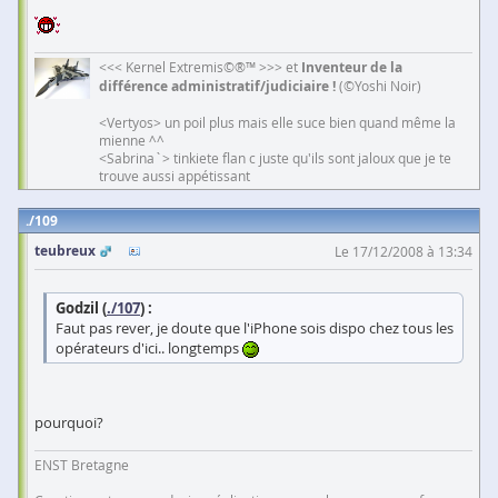
<<< Kernel Extremis©®™ >>> et
Inventeur de la
différence administratif/judiciaire !
(©Yoshi Noir)
<Vertyos> un poil plus mais elle suce bien quand même la
mienne ^^
<Sabrina`> tinkiete flan c juste qu'ils sont jaloux que je te
trouve aussi appétissant
109
teubreux
Le 17/12/2008 à 13:34
Godzil (
./107
) :
Faut pas rever, je doute que l'iPhone sois dispo chez tous les
opérateurs d'ici.. longtemps
pourquoi?
ENST Bretagne