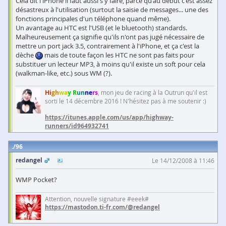
Cela dit l'iPhone il faut aussi s'y faire, parce qu'au début c'est assez
désastreux à l'utilisation (surtout la saisie de messages... une des
fonctions principales d'un téléphone quand même).
Un avantage au HTC est l'USB (et le bluetooth) standards.
Malheureusement ça signifie qu'ils n'ont pas jugé nécessaire de
mettre un port jack 3.5, contrairement à l'iPhone, et ça c'est la
dèche
mais de toute façon les HTC ne sont pas faits pour
substituer un lecteur MP3, à moins qu'il existe un soft pour cela
(walkman-like, etc.) sous WM (?).
Hi
gh
wa
y R
un
ne
rs
, mon jeu de racing à la Outrun qu'il est
sorti le 14 décembre 2016 ! N'hésitez pas à me soutenir :)
https://itunes.apple.com/us/app/highway-
runners/id964932741
96
redangel
Le 14/12/2008 à 11:46
WMP Pocket?
Attention, nouvelle signature #eeek#
https://mastodon.ti-fr.com/@redangel