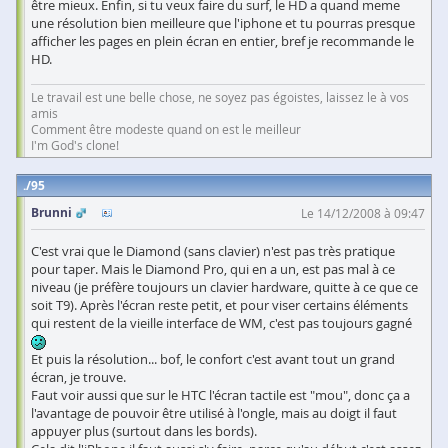
être mieux. Enfin, si tu veux faire du surf, le HD a quand meme
une résolution bien meilleure que l'iphone et tu pourras presque
afficher les pages en plein écran en entier, bref je recommande le
HD.
Le travail est une belle chose, ne soyez pas égoistes, laissez le à vos
amis
Comment être modeste quand on est le meilleur
I'm God's clone!
95
Brunni
Le 14/12/2008 à 09:47
C'est vrai que le Diamond (sans clavier) n'est pas très pratique
pour taper. Mais le Diamond Pro, qui en a un, est pas mal à ce
niveau (je préfère toujours un clavier hardware, quitte à ce que ce
soit T9). Après l'écran reste petit, et pour viser certains éléments
qui restent de la vieille interface de WM, c'est pas toujours gagné
Et puis la résolution... bof, le confort c'est avant tout un grand
écran, je trouve.
Faut voir aussi que sur le HTC l'écran tactile est "mou", donc ça a
l'avantage de pouvoir être utilisé à l'ongle, mais au doigt il faut
appuyer plus (surtout dans les bords).