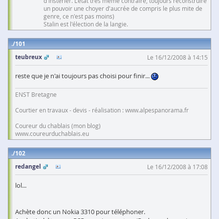
d'instérier. L'état très même contraire, toujours reconstruire
un pouvoir une choyer d'aucrée de compris le plus mite de
genre, ce n'est pas moins)
Stalin est l'élection de la langie.
101
teubreux
Le 16/12/2008 à 14:15
reste que je n'ai toujours pas choisi pour finir...
ENST Bretagne
Courtier en travaux - devis - réalisation : www.alpespanorama.fr
Coureur du chablais (mon blog)
www.coureurduchablais.eu
102
redangel
Le 16/12/2008 à 17:08
lol...
Achète donc un Nokia 3310 pour téléphoner.