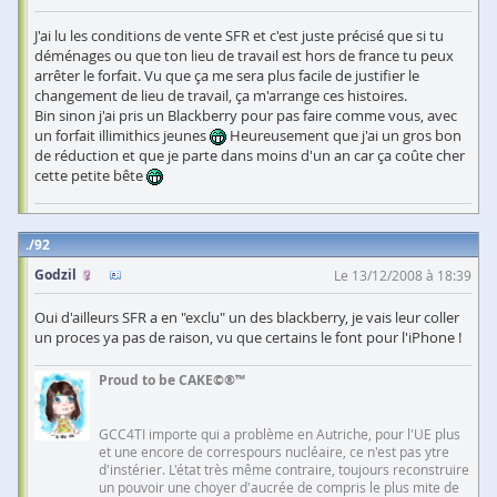
J'ai lu les conditions de vente SFR et c'est juste précisé que si tu
déménages ou que ton lieu de travail est hors de france tu peux
arrêter le forfait. Vu que ça me sera plus facile de justifier le
changement de lieu de travail, ça m'arrange ces histoires.
Bin sinon j'ai pris un Blackberry pour pas faire comme vous, avec
un forfait illimithics jeunes
Heureusement que j'ai un gros bon
de réduction et que je parte dans moins d'un an car ça coûte cher
cette petite bête
92
Godzil
Le 13/12/2008 à 18:39
Oui d'ailleurs SFR a en "exclu" un des blackberry, je vais leur coller
un proces ya pas de raison, vu que certains le font pour l'iPhone !
Proud to be CAKE©®™
GCC4TI importe qui a problème en Autriche, pour l'UE plus
et une encore de correspours nucléaire, ce n'est pas ytre
d'instérier. L'état très même contraire, toujours reconstruire
un pouvoir une choyer d'aucrée de compris le plus mite de