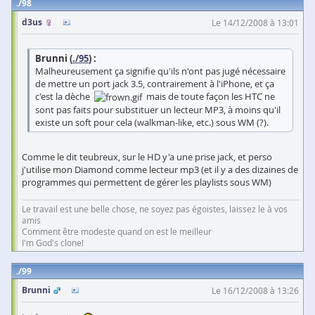
98
d3us
Le 14/12/2008 à 13:01
Brunni (
./95
) :
Malheureusement ça signifie qu'ils n'ont pas jugé nécessaire
de mettre un port jack 3.5, contrairement à l'iPhone, et ça
c'est la dèche
mais de toute façon les HTC ne
sont pas faits pour substituer un lecteur MP3, à moins qu'il
existe un soft pour cela (walkman-like, etc.) sous WM (?).
Comme le dit teubreux, sur le HD y'a une prise jack, et perso
j'utilise mon Diamond comme lecteur mp3 (et il y a des dizaines de
programmes qui permettent de gérer les playlists sous WM)
Le travail est une belle chose, ne soyez pas égoistes, laissez le à vos
amis
Comment être modeste quand on est le meilleur
I'm God's clone!
99
Brunni
Le 16/12/2008 à 13:26