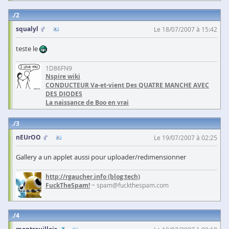
2
squalyl
Le 18/07/2007 à 15:42
teste le
1D86FN9
Nspire wiki
CONDUCTEUR Va-et-vient Des QUATRE MANCHE AVEC
DES DIODES
La naissance de Boo en vrai
3
nEUrOO
Le 19/07/2007 à 02:25
Gallery a un applet aussi pour uploader/redimensionner
http://rgaucher.info
(blog:tech)
FuckTheSpam!
~ spam@fuckthespam.com
4