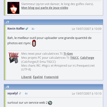
Slammeur (qu'on voit danser, le long des golfes clairs).
Mon blog qui parle de jeux-vidéo
7
Kevin Kofler
Le 19/07/2007 à 10:09
Bah, le meilleur outil pour uploader une grande quantité de
photos est
rsync
.
Mes news pour calculatrices TI:
Ti-Gen
Mes projets PC pour calculatrices TI:
TIGCC
,
CalcForge
(CalcForgeLP, Emu-TIGCC)
Mes chans IRC: #tigcc et #inspired sur irc.freequest.net
(UTF-8)
Liberté
,
Égalité
,
Fraternité
8
squalyl
Le 19/07/2007 à 10:10
surtout sur un service web 2