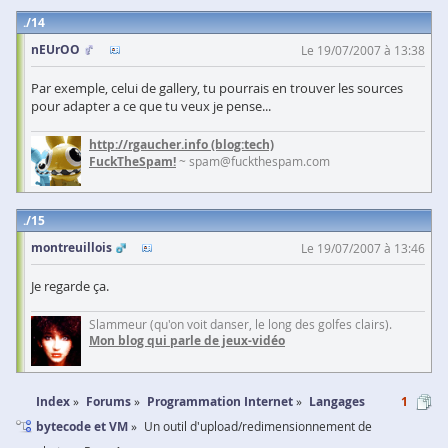
14
nEUrOO
Le 19/07/2007 à 13:38
Par exemple, celui de gallery, tu pourrais en trouver les sources
pour adapter a ce que tu veux je pense...
http://rgaucher.info
(blog:tech)
FuckTheSpam!
~ spam@fuckthespam.com
15
montreuillois
Le 19/07/2007 à 13:46
Je regarde ça.
Slammeur (qu'on voit danser, le long des golfes clairs).
Mon blog qui parle de jeux-vidéo
Index
Forums
Programmation Internet
Langages
1
bytecode et VM
Un outil d'upload/redimensionnement de