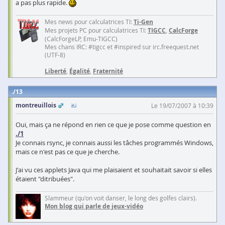
a pas plus rapide.
Mes news pour calculatrices TI:
Ti-Gen
Mes projets PC pour calculatrices TI:
TIGCC
,
CalcForge
(CalcForgeLP, Emu-TIGCC)
Mes chans IRC: #tigcc et #inspired sur irc.freequest.net
(UTF-8)
Liberté
,
Égalité
,
Fraternité
13
montreuillois
Le 19/07/2007 à 10:39
Oui, mais ça ne répond en rien ce que je pose comme question en
./1
Je connais rsync, je connais aussi les tâches programmés Windows,
mais ce n'est pas ce que je cherche.
J'ai vu ces applets Java qui me plaisaient et souhaitait savoir si elles
étaient "ditribuées".
Slammeur (qu'on voit danser, le long des golfes clairs).
Mon blog qui parle de jeux-vidéo