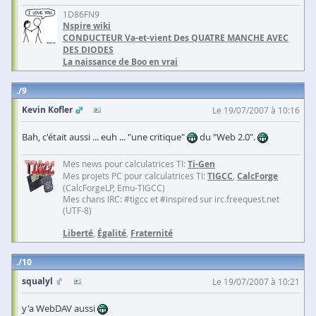
1D86FN9
Nspire wiki
CONDUCTEUR Va-et-vient Des QUATRE MANCHE AVEC
DES DIODES
La naissance de Boo en vrai
9
Kevin Kofler
Le 19/07/2007 à 10:16
Bah, c'était aussi ... euh ... "une critique"
du "Web 2.0".
Mes news pour calculatrices TI:
Ti-Gen
Mes projets PC pour calculatrices TI:
TIGCC
,
CalcForge
(CalcForgeLP, Emu-TIGCC)
Mes chans IRC: #tigcc et #inspired sur irc.freequest.net
(UTF-8)
Liberté
,
Égalité
,
Fraternité
10
squalyl
Le 19/07/2007 à 10:21
y'a WebDAV aussi