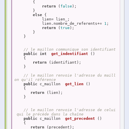
        {

return
 (
false
);

        }

else
 {

            lien= lien_;

            lien.nombre_de_referents+= 
1
;

return
 (
true
);

        }

    }

// le maillon communique son identifiant
public
int
get_indentifiant
()
{

return
 (identifiant);

    }

// le maillon renvoie l'adresse du maill
on qu'il référence
public
 c_maillon  
get_lien
()
{

return
 (lien);

    }

// le maillon renvoie l'adresse de celui
 qui le précède dans la chaîne
public
 c_maillon  
get_precedent
()
{

return
 (precedent);
