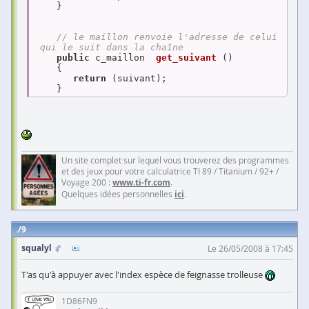
    }

// le maillon renvoie l'adresse de celui
 qui le suit dans la chaîne
public
 c_maillon  
get_suivant
()
{

return
 (suivant);

Un site complet sur lequel vous trouverez des programmes
et des jeux pour votre calculatrice TI 89 / Titanium / 92+ /
Voyage 200 :
www.ti-fr.com
.
Quelques idées personnelles
ici
.
9
squalyl
Le 26/05/2008 à 17:45
T'as qu'à appuyer avec l'index espèce de feignasse trolleuse
1D86FN9