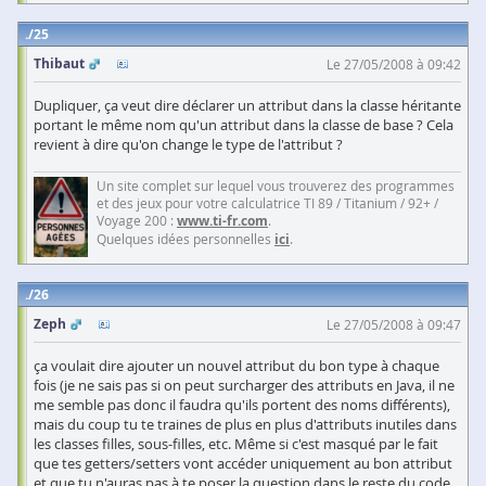
25
Thibaut
Le 27/05/2008 à 09:42
Dupliquer, ça veut dire déclarer un attribut dans la classe héritante
portant le même nom qu'un attribut dans la classe de base ? Cela
revient à dire qu'on change le type de l'attribut ?
Un site complet sur lequel vous trouverez des programmes
et des jeux pour votre calculatrice TI 89 / Titanium / 92+ /
Voyage 200 :
www.ti-fr.com
.
Quelques idées personnelles
ici
.
26
Zeph
Le 27/05/2008 à 09:47
ça voulait dire ajouter un nouvel attribut du bon type à chaque
fois (je ne sais pas si on peut surcharger des attributs en Java, il ne
me semble pas donc il faudra qu'ils portent des noms différents),
mais du coup tu te traines de plus en plus d'attributs inutiles dans
les classes filles, sous-filles, etc. Même si c'est masqué par le fait
que tes getters/setters vont accéder uniquement au bon attribut
et que tu n'auras pas à te poser la question dans le reste du code,