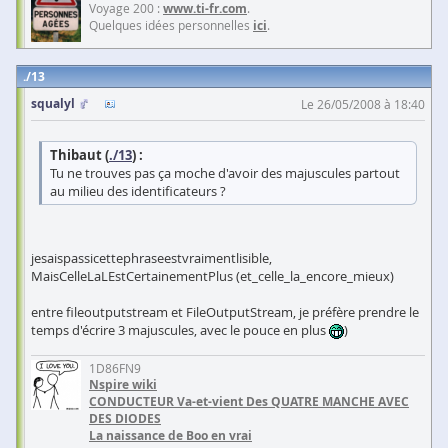
Voyage 200 :
www.ti-fr.com
.
Quelques idées personnelles
ici
.
13
squalyl
Le 26/05/2008 à 18:40
Thibaut (
./13
) :
Tu ne trouves pas ça moche d'avoir des majuscules partout
au milieu des identificateurs ?
jesaispassicettephraseestvraimentlisible,
MaisCelleLaLEstCertainementPlus (et_celle_la_encore_mieux)
entre fileoutputstream et FileOutputStream, je préfère prendre le
temps d'écrire 3 majuscules, avec le pouce en plus
)
1D86FN9
Nspire wiki
CONDUCTEUR Va-et-vient Des QUATRE MANCHE AVEC
DES DIODES
La naissance de Boo en vrai