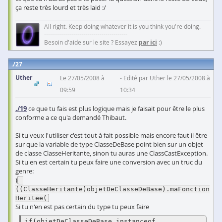
ça reste très lourd et très laid :/
All right. Keep doing whatever it is you think you're doing.
------------------------------------------
Besoin d'aide sur le site ? Essayez
par ici
:)
27
Uther
Le 27/05/2008 à
Edité par Uther le 27/05/2008 à
09:59
10:34
./19
ce que tu fais est plus logique mais je faisait pour être le plus
conforme a ce qu'a demandé Thibaut.
Si tu veux l'utiliser c'est tout à fait possible mais encore faut il être
sur que la variable de type ClasseDeBase point bien sur un objet
de classe ClasseHeritante, sinon tu auras une ClassCastException.
Si tu en est certain tu peux faire une conversion avec un truc du
genre:
)
((ClasseHeritante)objetDeClasseDeBase).maFonction
Heritee(
Si tu n'en est pas certain du type tu peux faire
if(objetDeClasseDeBase instanceof 