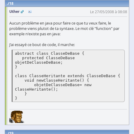
18
Uther
Le 27/05/2008 à 08:08
Aucun problème en java pour faire ce que tu veux faire, le
problème viens plutot de ta syntaxe. Le mot clé "function" par
exemple n'existe pas en java:
J'ai essayé ce bout de code, il marche:
abstract class ClasseDeBase { 

   protected ClasseDeBase 
objetDeClasseDeBase; 

} 

class ClasseHeritante extends ClasseDeBase { 

    void newClasseHeritante() { 

        objetDeClasseDeBase= new 
ClasseHeritante(); 

    } 

}
19