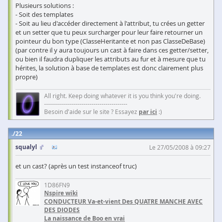
Plusieurs solutions :
- Soit des templates
- Soit au lieu d'accéder directement à l'attribut, tu crées un getter
et un setter que tu peux surcharger pour leur faire retourner un
pointeur du bon type (ClasseHeritante et non pas ClasseDeBase)
(par contre il y aura toujours un cast à faire dans ces getter/setter,
ou bien il faudra dupliquer les attributs au fur et à mesure que tu
hérites, la solution à base de templates est donc clairement plus
propre)
All right. Keep doing whatever it is you think you're doing.
------------------------------------------
Besoin d'aide sur le site ? Essayez
par ici
:)
22
squalyl
Le 27/05/2008 à 09:27
et un cast? (après un test instanceof truc)
1D86FN9
Nspire wiki
CONDUCTEUR Va-et-vient Des QUATRE MANCHE AVEC
DES DIODES
La naissance de Boo en vrai