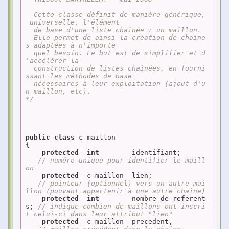
  Cette classe définit de manière générique,
 universelle, l'élément

  de base d'une liste chaînée : un maillon.

  Elle permet de ainsi la création de chaîne
s adaptées à n'importe

  quel besoin. Le but est de simplifier et d
'accélérer la

  construction de listes chaînées, en fourni
ssant les méthodes de base

  nécessaires à leur exploitation (ajout d'u
n maillon, etc).

*/
public
class
 c_maillon

{

protected
int
        identifiant;      
// numéro unique pour identifier le maill
on
protected
  c_maillon  lien;             
// pointeur (optionnel) vers un autre mai
llon (pouvant appartenir à une autre chaîne)
protected
int
        nombre_de_referent
s; 
// indique combien de maillons ont inscri
t celui-ci dans leur attribut "lien"
protected
  c_maillon  precedent,        