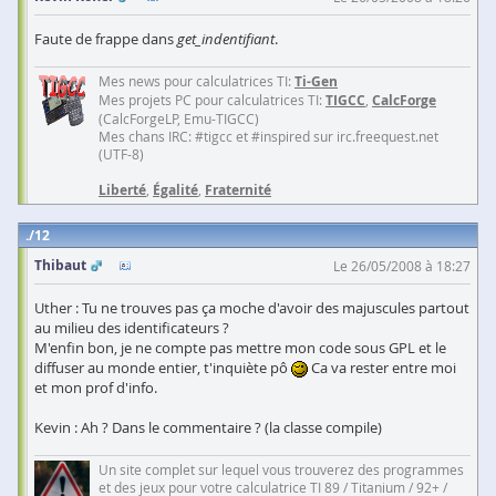
Faute de frappe dans
get_indentifiant
.
Mes news pour calculatrices TI:
Ti-Gen
Mes projets PC pour calculatrices TI:
TIGCC
,
CalcForge
(CalcForgeLP, Emu-TIGCC)
Mes chans IRC: #tigcc et #inspired sur irc.freequest.net
(UTF-8)
Liberté
,
Égalité
,
Fraternité
12
Thibaut
Le 26/05/2008 à 18:27
Uther : Tu ne trouves pas ça moche d'avoir des majuscules partout
au milieu des identificateurs ?
M'enfin bon, je ne compte pas mettre mon code sous GPL et le
diffuser au monde entier, t'inquiète pô
Ca va rester entre moi
et mon prof d'info.
Kevin : Ah ? Dans le commentaire ? (la classe compile)
Un site complet sur lequel vous trouverez des programmes
et des jeux pour votre calculatrice TI 89 / Titanium / 92+ /