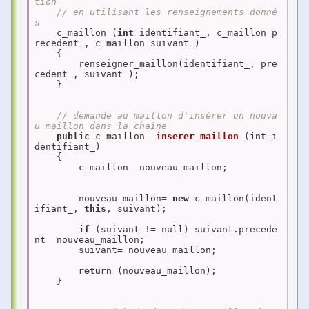
tion
// en utilisant les renseignements donné
s
    c_maillon (
int
 identifiant_, c_maillon p
recedent_, c_maillon suivant_)

    {

        renseigner_maillon(identifiant_, pre
cedent_, suivant_);

    }

// demande au maillon d'insérer un nouva
u maillon dans la chaîne
public
 c_maillon  
inserer_maillon
(
int
 i
dentifiant_)
{

        c_maillon  nouveau_maillon;

        nouveau_maillon= 
new
 c_maillon(ident
ifiant_, 
this
, suivant);

if
 (suivant != null) suivant.precede
nt= nouveau_maillon;

        suivant= nouveau_maillon;

return
 (nouveau_maillon);

    }
