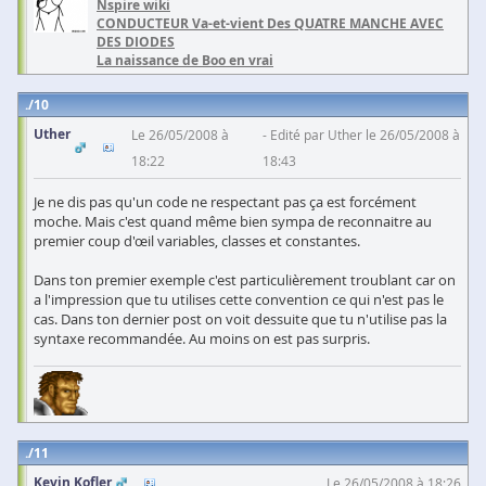
Nspire wiki
CONDUCTEUR Va-et-vient Des QUATRE MANCHE AVEC
DES DIODES
La naissance de Boo en vrai
10
Uther
Le 26/05/2008 à
Edité par Uther le 26/05/2008 à
18:22
18:43
Je ne dis pas qu'un code ne respectant pas ça est forcément
moche. Mais c'est quand même bien sympa de reconnaitre au
premier coup d'œil variables, classes et constantes.
Dans ton premier exemple c'est particulièrement troublant car on
a l'impression que tu utilises cette convention ce qui n'est pas le
cas. Dans ton dernier post on voit dessuite que tu n'utilise pas la
syntaxe recommandée. Au moins on est pas surpris.
11
Kevin Kofler
Le 26/05/2008 à 18:26