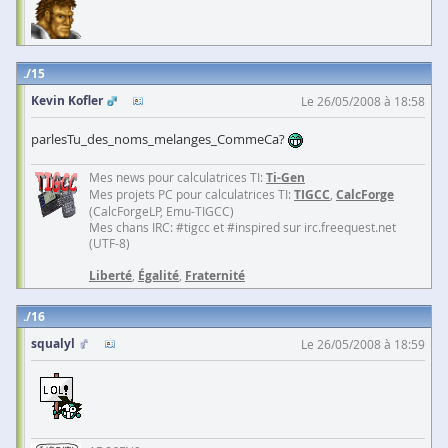
15
Kevin Kofler
Le 26/05/2008 à 18:58
parlesTu_des_noms_melanges_CommeCa?
Mes news pour calculatrices TI:
Ti-Gen
Mes projets PC pour calculatrices TI:
TIGCC
,
CalcForge
(CalcForgeLP, Emu-TIGCC)
Mes chans IRC: #tigcc et #inspired sur irc.freequest.net
(UTF-8)
Liberté
,
Égalité
,
Fraternité
16
squalyl
Le 26/05/2008 à 18:59