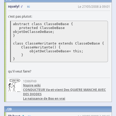
squalyl
Le 27/05/2008 à 09:01
c'est pas plutot:
abstract class ClasseDeBase {  

   protected ClasseDeBase 
objetDeClasseDeBase;  

}  

class ClasseHeritante extends ClasseDeBase {  

    ClasseHeritante() {  

        objetDeClasseDeBase= this;  

    }  

}
qu'il veut faire?
1D86FN9
Nspire wiki
CONDUCTEUR Va-et-vient Des QUATRE MANCHE AVEC
DES DIODES
La naissance de Boo en vrai
20