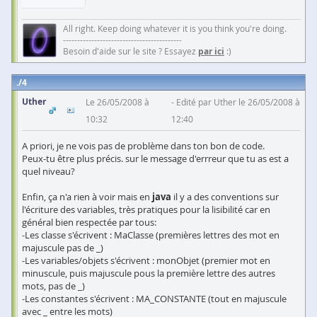
[edit 2] raté
All right. Keep doing whatever it is you think you're doing.
------------------------------------------
Besoin d'aide sur le site ? Essayez
par ici
:)
4
Uther
Le 26/05/2008 à
Edité par Uther le 26/05/2008 à
10:32
12:40
A priori, je ne vois pas de problème dans ton bon de code.
Peux-tu être plus précis. sur le message d'errreur que tu as est a
quel niveau?
Enfin, ça n'a rien à voir mais en
java
il y a des conventions sur
l'écriture des variables, très pratiques pour la lisibilité car en
général bien respectée par tous:
-Les classe s'écrivent : MaClasse (premières lettres des mot en
majuscule pas de _)
-Les variables/objets s'écrivent : monObjet (premier mot en
minuscule, puis majuscule pous la première lettre des autres
mots, pas de _)
-Les constantes s'écrivent : MA_CONSTANTE (tout en majuscule
avec _ entre les mots)