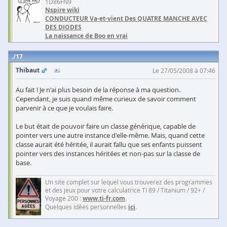
1D86FN9
Nspire wiki
CONDUCTEUR Va-et-vient Des QUATRE MANCHE AVEC
DES DIODES
La naissance de Boo en vrai
17
Thibaut
Le 27/05/2008 à 07:46
Au fait ! Je n'ai plus besoin de la réponse à ma question.
Cependant, je suis quand même curieux de savoir comment
parvenir à ce que je voulais faire.
Le but était de pouvoir faire un classe générique, capable de
pointer vers une autre instance d'elle-même. Mais, quand cette
classe aurait été héritée, il aurait fallu que ses enfants puissent
pointer vers des instances héritées et non-pas sur la classe de
base.
Un site complet sur lequel vous trouverez des programmes
et des jeux pour votre calculatrice TI 89 / Titanium / 92+ /
Voyage 200 :
www.ti-fr.com
.
Quelques idées personnelles
ici
.