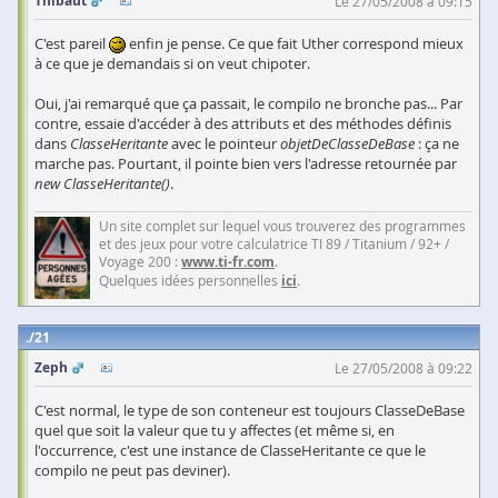
Thibaut
Le 27/05/2008 à 09:15
C'est pareil
enfin je pense. Ce que fait Uther correspond mieux
à ce que je demandais si on veut chipoter.
Oui, j'ai remarqué que ça passait, le compilo ne bronche pas... Par
contre, essaie d'accéder à des attributs et des méthodes définis
dans
ClasseHeritante
avec le pointeur
objetDeClasseDeBase
: ça ne
marche pas. Pourtant, il pointe bien vers l'adresse retournée par
new ClasseHeritante()
.
Un site complet sur lequel vous trouverez des programmes
et des jeux pour votre calculatrice TI 89 / Titanium / 92+ /
Voyage 200 :
www.ti-fr.com
.
Quelques idées personnelles
ici
.
21
Zeph
Le 27/05/2008 à 09:22
C'est normal, le type de son conteneur est toujours ClasseDeBase
quel que soit la valeur que tu y affectes (et même si, en
l'occurrence, c'est une instance de ClasseHeritante ce que le
compilo ne peut pas deviner).