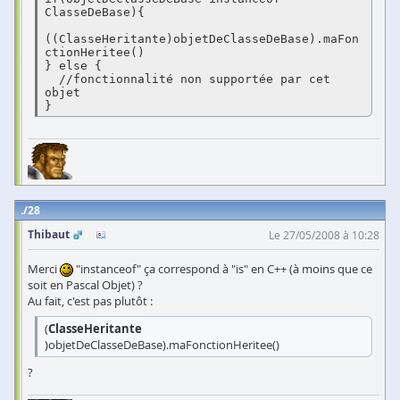
ClasseDeBase){

((ClasseHeritante)objetDeClasseDeBase).maFon
ctionHeritee()

} else {

  //fonctionnalité non supportée par cet 
objet

}
28
Thibaut
Le 27/05/2008 à 10:28
Merci
"instanceof" ça correspond à "is" en C++ (à moins que ce
soit en Pascal Objet) ?
Au fait, c'est pas plutôt :
(
ClasseHeritante
)objetDeClasseDeBase).maFonctionHeritee()
?