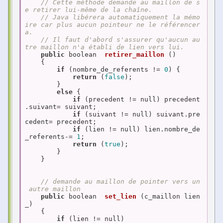
// Cette méthode demande au maillon de s
e retirer lui-même de la chaîne.
// Java libérera automatiquement la mémo
ire car plus aucun pointeur ne le référencer
a.
// Il faut d'abord s'assurer qu'aucun au
tre maillon n'a établi de lien vers lui.
public
 boolean  
retirer_maillon
()
{

if
 (nombre_de_referents != 
0
) {

return
 (
false
);

        }

else
 {

if
 (precedent != null) precedent
.suivant= suivant;

if
 (suivant != null) suivant.pre
cedent= precedent;

if
 (lien != null) lien.nombre_de
_referents-= 
1
;

return
 (
true
);

        }

    }

// demande au maillon de pointer vers un
 autre maillon
public
 boolean  
set_lien
(c_maillon lien
_)
{

if
 (lien != null)
