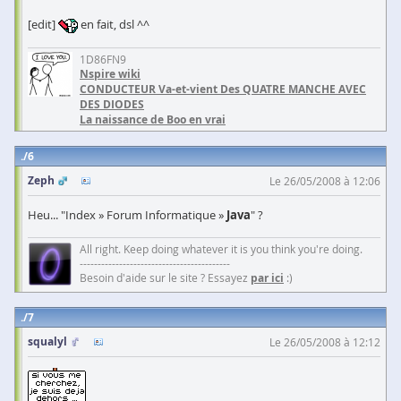
[edit]
en fait, dsl ^^
1D86FN9
Nspire wiki
CONDUCTEUR Va-et-vient Des QUATRE MANCHE AVEC
DES DIODES
La naissance de Boo en vrai
6
Zeph
Le 26/05/2008 à 12:06
Heu... "Index » Forum Informatique »
Java
" ?
All right. Keep doing whatever it is you think you're doing.
------------------------------------------
Besoin d'aide sur le site ? Essayez
par ici
:)
7
squalyl
Le 26/05/2008 à 12:12