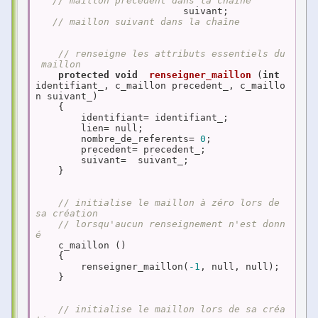
// maillon précédent dans la chaîne
                          suivant;          
// maillon suivant dans la chaîne
// renseigne les attributs essentiels du
 maillon
protected
void
renseigner_maillon
(
int
identifiant_, c_maillon precedent_, c_maillo
n suivant_)
{

        identifiant= identifiant_;

        lien= null;

        nombre_de_referents= 
0
;

        precedent= precedent_;

        suivant=  suivant_;

    }

// initialise le maillon à zéro lors de 
sa création
// lorsqu'aucun renseignement n'est donn
é
    c_maillon ()

    {

        renseigner_maillon(
-1
, null, null);

    }

// initialise le maillon lors de sa créa