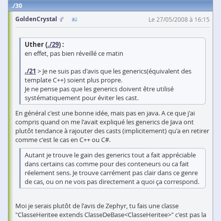
30
GoldenCrystal
Le 27/05/2008 à 16:15
Uther (
./29
) :
en effet, pas bien réveillé ce matin
./21
> Je ne suis pas d'avis que les generics(équivalent des
template C++) soient plus propre.
Je ne pense pas que les generics doivent être utilisé
systématiquement pour éviter les cast.
En général c'est une bonne idée, mais pas en java. A ce que j'ai
compris quand on me l'avait expliqué les generics de Java ont
plutôt tendance à rajouter des casts (implicitement) qu'a en retirer
comme c'est le cas en C++ ou C#.
Autant je trouve le gain des generics tout a fait appréciable
dans certains cas comme pour des conteneurs ou ca fait
réelement sens. Je trouve carrément pas clair dans ce genre
de cas, ou on ne vois pas directement a quoi ça correspond.
Moi je serais plutôt de l'avis de Zephyr, tu fais une classe
"ClasseHeritee extends ClasseDeBase<ClasseHeritee>" c'est pas la