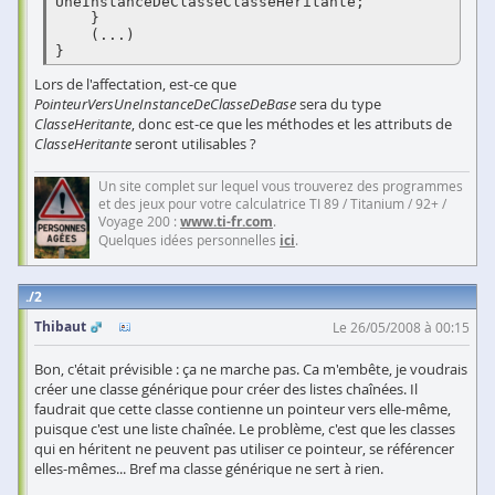
UneInstanceDeClasseClasseHeritante;

    }

    (...)

}
Lors de l'affectation, est-ce que
PointeurVersUneInstanceDeClasseDeBase
sera du type
ClasseHeritante
, donc est-ce que les méthodes et les attributs de
ClasseHeritante
seront utilisables ?
Un site complet sur lequel vous trouverez des programmes
et des jeux pour votre calculatrice TI 89 / Titanium / 92+ /
Voyage 200 :
www.ti-fr.com
.
Quelques idées personnelles
ici
.
2
Thibaut
Le 26/05/2008 à 00:15
Bon, c'était prévisible : ça ne marche pas. Ca m'embête, je voudrais
créer une classe générique pour créer des listes chaînées. Il
faudrait que cette classe contienne un pointeur vers elle-même,
puisque c'est une liste chaînée. Le problème, c'est que les classes
qui en héritent ne peuvent pas utiliser ce pointeur, se référencer
elles-mêmes... Bref ma classe générique ne sert à rien.