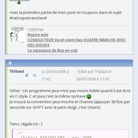
mais la première partie de mon post en toujours dans le sujet
#rattrapobranches#
1D86FN9
Nspire wiki
CONDUCTEUR Va-et-vient Des QUATRE MANCHE AVEC
DES DIODES
La naissance de Boo en vrai
8
Thibaut
Le 26/05/2008 à
Edité par Thibaut le
17:42
26/05/2008 à 17:45
Uther : Un programme Java n'est pas moins lisible quand il est écrit
en C-style. C et Java c'est la même syntaxe
Je trouve la convention Java moche et chiante (appuyer 36 fois par
seconde sur SHIFT avec le petit doigt, c'est chiant).
Tiens, régale-toi : }
/*

  Thibaut BARTHELEMY - mai 2008
