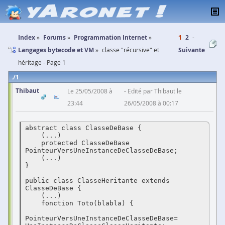
Index
Forums
Programmation Internet
1
2
Langages bytecode et VM
classe "récursive" et
Suivante
héritage - Page 1
1
Thibaut
Le 25/05/2008 à
Edité par Thibaut le
23:44
26/05/2008 à 00:17
abstract class ClasseDeBase {

    (...)

    protected ClasseDeBase 
PointeurVersUneInstanceDeClasseDeBase;

    (...)

}

public class ClasseHeritante extends 
ClasseDeBase {

    (...)

    fonction Toto(blabla) {

PointeurVersUneInstanceDeClasseDeBase= 