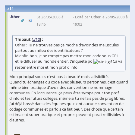
14
Uther
Le 26/05/2008 à
Edité par Uther le 26/05/2008 à
18:46
19:02
Thibaut (
./12
) :
Uther : Tu ne trouves pas ça moche d'avoir des majuscules
partout au milieu des identificateurs ?
M'enfin bon, je ne compte pas mettre mon code sous GPL
et le diffuser au monde entier, t'inquiète pô
Ca va
rester entre moi et mon prof d'info.
Mon principal soucis n'est pas la beauté mais la lisibilité.
Quand tu échanges du code avec plusieurs personnes, c'est quand
même bien pratique d'avoir des convention ne nommage
communes. En l'occurence, ça peux être sympa pour ton prof
d'info et tes futurs collèges, même si tu ne fais pas de prog libres.
J'ai déjà bossé dans des équipes qui n'ont aucune convention de
codage communes et parfois ca fait peur. Des chose que certain
estimaient super pratique et propres peuvent paraitre illisibles à
d'autres.