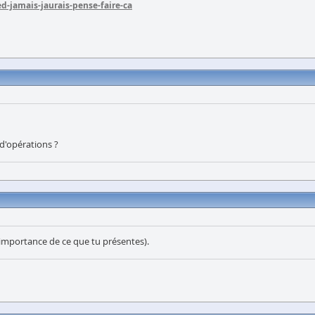
d-jamais-jaurais-pense-faire-ca
d'opérations ?
 l'importance de ce que tu présentes).