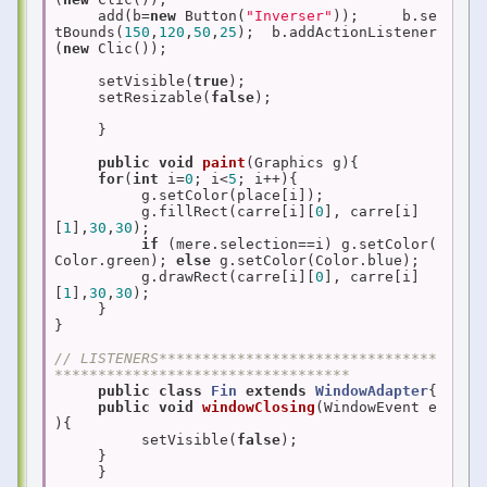
     add(b=
new
 Button(
"Inverser"
));     b.se
tBounds(
150
,
120
,
50
,
25
);  b.addActionListener
(
new
 Clic());

     setVisible(
true
);

     setResizable(
false
);

     }

public
void
paint
(Graphics g)
{

for
(
int
 i=
0
; i<
5
; i++){

          g.setColor(place[i]);

          g.fillRect(carre[i][
0
], carre[i]
[
1
],
30
,
30
);

if
 (mere.selection==i) g.setColor(
Color.green); 
else
 g.setColor(Color.blue);

          g.drawRect(carre[i][
0
], carre[i]
[
1
],
30
,
30
);

     }

}

// LISTENERS********************************
**********************************
public
class
Fin
extends
WindowAdapter
{

public
void
windowClosing
(WindowEvent e
)
{

          setVisible(
false
);

     }

     }
