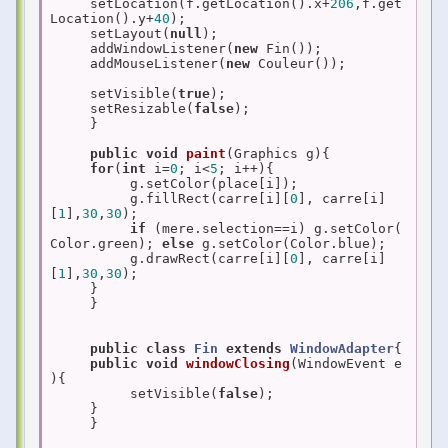
     setLocation(f.getLocation().x+
206
,f.get
Location().y+
40
);

     setLayout(
null
);

     addWindowListener(
new
 Fin());

     addMouseListener(
new
 Couleur());

     setVisible(
true
);

     setResizable(
false
);

     }

public
void
paint
(Graphics g)
{

for
(
int
 i=
0
; i<
5
; i++){

          g.setColor(place[i]);

          g.fillRect(carre[i][
0
], carre[i]
[
1
],
30
,
30
);

if
 (mere.selection==i) g.setColor(
Color.green); 
else
 g.setColor(Color.blue);

          g.drawRect(carre[i][
0
], carre[i]
[
1
],
30
,
30
);

     }

     }

public
class
Fin
extends
WindowAdapter
{

public
void
windowClosing
(WindowEvent e
)
{

          setVisible(
false
);

     }

     }
