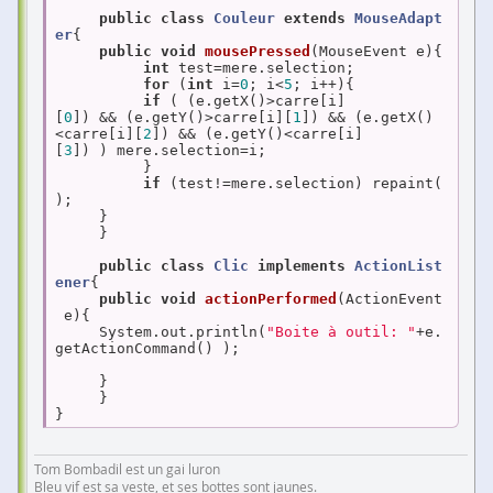
public
class
Couleur
extends
MouseAdapt
er
{

public
void
mousePressed
(MouseEvent e)
{

int
 test=mere.selection;

for
 (
int
 i=
0
; i<
5
; i++){

if
 ( (e.getX()>carre[i]
[
0
]) && (e.getY()>carre[i][
1
]) && (e.getX()
<carre[i][
2
]) && (e.getY()<carre[i]
[
3
]) ) mere.selection=i;

          }

if
 (test!=mere.selection) repaint(
);

     }

     }

public
class
Clic
implements
ActionList
ener
{

public
void
actionPerformed
(ActionEvent
 e)
{

     System.out.println(
"Boite à outil: "
+e.
getActionCommand() );

     }

     }

Tom Bombadil est un gai luron
Bleu vif est sa veste, et ses bottes sont jaunes.