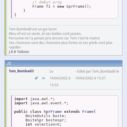
// debut prog
        Frame f1 = 
new
 SprFrame();

    }

Tom Bombadil est un gai luron
Bleu vif est sa veste, et ses bottes sont jaunes.
Personne ne l'a jamais pris encore car Tom c'est le maitre
Ses chansons sont des chansons plus fortes et ses pieds sont plus
rapides
J.R.R Tolkien
2
Tom_Bombadil
Le
Edité par Tom_Bombadil le
19/04/2002 à
19/04/2002 à 15:37
15:33
import
import
 java.awt.event.*;

public
class
SprFrame
extends
Frame
{

     BoiteOutils boite;

     BoiteSpr boitespr;

int
 selection=
0
;
