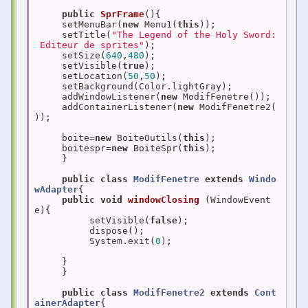
public
SprFrame
()
{

     setMenuBar(
new
 Menu1(
this
));

     setTitle(
"The Legend of the Holy Sword:
 Editeur de sprites"
);

     setSize(
640
,
480
);

     setVisible(
true
);

     setLocation(
50
,
50
);

     setBackground(Color.lightGray);

     addWindowListener(
new
 ModifFenetre());

     addContainerListener(
new
 ModifFenetre2(
));

     boite=
new
 BoiteOutils(
this
);

     boitespr=
new
 BoiteSpr(
this
);

     }

public
class
ModifFenetre
extends
Windo
wAdapter
{

public
void
windowClosing
(WindowEvent 
e)
{

          setVisible(
false
);

          dispose();

          System.exit(
0
);

     }

     }

public
class
ModifFenetre2
extends
Cont
ainerAdapter
{
