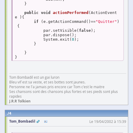
    }

public
void
actionPerformed
(ActionEvent 
e )
{

if
 (e.getActionCommand()==
"Quitter"
)
 {

            par.setVisible(
false
);

            par.dispose();

            System.exit(
0
);

        }

    }

}
Tom Bombadil est un gai luron
Bleu vif est sa veste, et ses bottes sont jaunes.
Personne ne l'a jamais pris encore car Tom c'est le maitre
Ses chansons sont des chansons plus fortes et ses pieds sont plus
rapides
J.R.R Tolkien
4
Tom_Bombadil
Le 19/04/2002 à 15:39