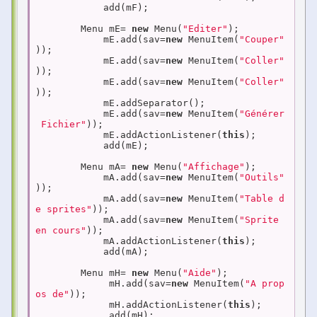
            add(mF);

        Menu mE= 
new
 Menu(
"Editer"
);

            mE.add(sav=
new
 MenuItem(
"Couper"
));

            mE.add(sav=
new
 MenuItem(
"Coller"
));

            mE.add(sav=
new
 MenuItem(
"Coller"
));

            mE.addSeparator();

            mE.add(sav=
new
 MenuItem(
"Générer
 Fichier"
));

            mE.addActionListener(
this
);

            add(mE);

        Menu mA= 
new
 Menu(
"Affichage"
);

            mA.add(sav=
new
 MenuItem(
"Outils"
));

            mA.add(sav=
new
 MenuItem(
"Table d
e sprites"
));

            mA.add(sav=
new
 MenuItem(
"Sprite 
en cours"
));

            mA.addActionListener(
this
);

            add(mA);

        Menu mH= 
new
 Menu(
"Aide"
);

             mH.add(sav=
new
 MenuItem(
"A prop
os de"
));

             mH.addActionListener(
this
);

             add(mH);
