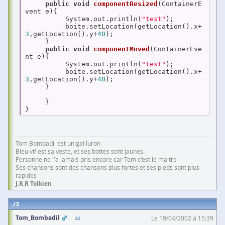
public
void
componentResized
(ContainerE
vent e)
{

          System.out.println(
"test"
);

          boite.setLocation(getLocation().x+
3
,getLocation().y+
40
);

     }

public
void
componentMoved
(ContainerEve
nt e)
{

          System.out.println(
"test"
);

          boite.setLocation(getLocation().x+
3
,getLocation().y+
40
);

     }

     }

}
Tom Bombadil est un gai luron
Bleu vif est sa veste, et ses bottes sont jaunes.
Personne ne l'a jamais pris encore car Tom c'est le maitre
Ses chansons sont des chansons plus fortes et ses pieds sont plus
rapides
J.R.R Tolkien
3
Tom_Bombadil
Le 19/04/2002 à 15:39