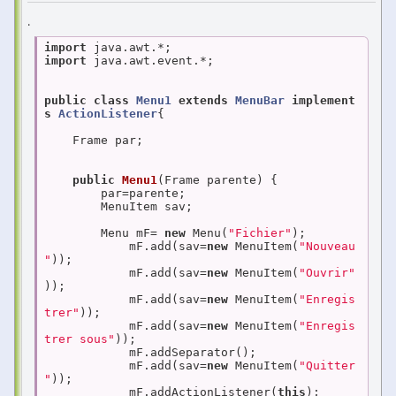
.
import
import
 java.awt.event.*;

public
class
Menu1
extends
MenuBar
implement
s
ActionListener
{

    Frame par;

public
Menu1
(Frame parente)
{

        par=parente;

        MenuItem sav;

        Menu mF= 
new
 Menu(
"Fichier"
);

            mF.add(sav=
new
 MenuItem(
"Nouveau
"
));

            mF.add(sav=
new
 MenuItem(
"Ouvrir"
));

            mF.add(sav=
new
 MenuItem(
"Enregis
trer"
));

            mF.add(sav=
new
 MenuItem(
"Enregis
trer sous"
));

            mF.addSeparator();

            mF.add(sav=
new
 MenuItem(
"Quitter
"
));

            mF.addActionListener(
this
);
