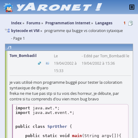
Index
Forums
Programmation Internet
Langages
1
bytecode et VM
programme qui bugge vs coloration sytaxique
- Page 1
1
Tom_Bombadil
Le
Edité par Tom_Bombadil le
19/04/2002 à
19/04/2002 à 15:36
15:33
je vais utilisé mon programme buggé pour tester la coloration
syntaxique de @yaro
freka ne me tue pas stp si tu vois des horreur, je débute, par
contre si tu comprends d'ou vien mon bug bravo
import
import
 java.awt.event.*;

public
class
SprUther
{

public
static
void
main
(String argv[])
{
