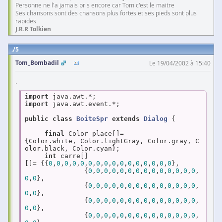
Personne ne l'a jamais pris encore car Tom c'est le maitre
Ses chansons sont des chansons plus fortes et ses pieds sont plus
rapides
J.R.R Tolkien
5
Tom_Bombadil
Le 19/04/2002 à 15:40
.
import
import
 java.awt.event.*;

public
class
BoiteSpr
extends
Dialog
{

final
 Color place[]=
{Color.white, Color.lightGray, Color.gray, C
olor.black, Color.cyan};

int
 carre[]
[]= {{
0
,
0
,
0
,
0
,
0
,
0
,
0
,
0
,
0
,
0
,
0
,
0
,
0
,
0
,
0
,
0
},

               {
0
,
0
,
0
,
0
,
0
,
0
,
0
,
0
,
0
,
0
,
0
,
0
,
0
,
0
,
0
,
0
},

               {
0
,
0
,
0
,
0
,
0
,
0
,
0
,
0
,
0
,
0
,
0
,
0
,
0
,
0
,
0
,
0
},

               {
0
,
0
,
0
,
0
,
0
,
0
,
0
,
0
,
0
,
0
,
0
,
0
,
0
,
0
,
0
,
0
},

               {
0
,
0
,
0
,
0
,
0
,
0
,
0
,
0
,
0
,
0
,
0
,
0
,
0
,
0
,