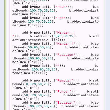
(
new
 Clic());

     add(b=
new
 Button(
"Haut"
));          b.s
etBounds(
100
,
70
,
50
,
25
);      b.addActionList
ener(
new
 Clic());

     add(b=
new
 Button(
"Bas"
));          b.se
tBounds(
150
,
70
,
50
,
25
);      b.addActionListe
ner(
new
 Clic());

     add(b=
new
 Button(
"Miroir -
"
));     b.setBounds(
0
,
95
,
50
,
25
);      b.add
ActionListener(
new
 Clic());

     add(b=
new
 Button(
"Miroir |"
));     b.se
tBounds(
50
,
95
,
50
,
25
);      b.addActionListen
er(
new
 Clic());

     add(b=
new
 Button(
"Rotation"
));     b.se
tBounds(
100
,
95
,
50
,
25
);      b.addActionListe
ner(
new
 Clic());

     add(b=
new
 Button(
""
));               b.
setBounds(
150
,
95
,
50
,
25
);      b.addActionLis
tener(
new
 Clic());

     add(b=
new
 Button(
"Remplir"
));     b.set
Bounds(
0
,
120
,
50
,
25
);      b.addActionListene
r(
new
 Clic());

     add(b=
new
 Button(
"Foncer"
));     b.setB
ounds(
50
,
120
,
50
,
25
);      b.addActionListene
r(
new
 Clic());

     add(b=
new
 Button(
"Eclaicir"
));     b.se
tBounds(
100
,
120
,
50
,
25
);  b.addActionListener
(
new
 Clic());
