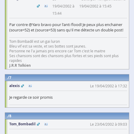
19/04/2002 à
19/04/2002 à 15:45
15:44
Par contre @Yaro bravo pour l'anti flood! Je peux plus enchainer
(source=52) et (source=53) sans qu'il me détecte un double post!
Tom Bombadil est un gai luron
Bleu vif est sa veste, et ses bottes sont jaunes.
Personne ne l'a jamais pris encore car Tom c'est le maitre
Ses chansons sont des chansons plus fortes et ses pieds sont plus
rapides
J.R.R Tolkien
7
alexis
Le 19/04/2002 à 17:32
Je regarde ce soir promis
8
Tom_Bombadil
Le 23/04/2002 à 09:03