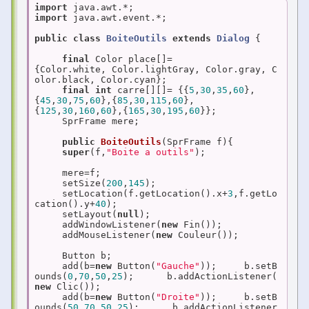
import
import
 java.awt.event.*;

public
class
BoiteOutils
extends
Dialog
{

final
 Color place[]=
{Color.white, Color.lightGray, Color.gray, C
olor.black, Color.cyan};

final
int
 carre[][]= {{
5
,
30
,
35
,
60
},
{
45
,
30
,
75
,
60
},{
85
,
30
,
115
,
60
},
{
125
,
30
,
160
,
60
},{
165
,
30
,
195
,
60
}};

     SprFrame mere;

public
BoiteOutils
(SprFrame f)
{

super
(f,
"Boite a outils"
);

     mere=f;

     setSize(
200
,
145
);

     setLocation(f.getLocation().x+
3
,f.getLo
cation().y+
40
);

     setLayout(
null
);

     addWindowListener(
new
 Fin());

     addMouseListener(
new
 Couleur());

     Button b;

     add(b=
new
 Button(
"Gauche"
));     b.setB
ounds(
0
,
70
,
50
,
25
);      b.addActionListener(
new
 Clic());

     add(b=
new
 Button(
"Droite"
));     b.setB
ounds(
50
,
70
,
50
,
25
);      b.addActionListener