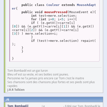
public
class
Couleur
extends
MouseAdapt
er
{

public
void
mousePressed
(MouseEvent e)
{

int
 test=mere.selection;

for
 (
int
 i=
0
; i<
5
; i++){

if
 ( (e.getX()>carre[i]
[
0
]) && (e.getY()>carre[i][
1
]) && (e.getX()
<carre[i][
2
]) && (e.getY()<carre[i]
[
3
]) ) mere.selection=i;

          }

if
 (test!=mere.selection) repaint(
);

     }

     }

}
Tom Bombadil est un gai luron
Bleu vif est sa veste, et ses bottes sont jaunes.
Personne ne l'a jamais pris encore car Tom c'est le maitre
Ses chansons sont des chansons plus fortes et ses pieds sont plus
rapides
J.R.R Tolkien
6
Tom_Bombadil
Le
Edité par Tom_Bombadil le