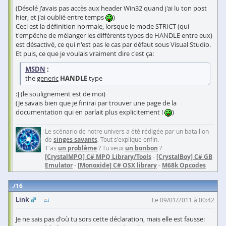
(Désolé j'avais pas accès aux header Win32 quand j'ai lu ton post
hier, et j'ai oublié entre temps
)
Ceci est la définition normale, lorsque le mode STRICT (qui
t'empêche de mélanger les différents types de HANDLE entre eux)
est désactivé, ce qui n'est pas le cas par défaut sous Visual Studio.
Et puis, ce que je voulais vraiment dire c'est ça:
MSDN
:
the
generic
HANDLE
type
:] (le soulignement est de moi)
(Je savais bien que je finirai par trouver une page de la
documentation qui en parlait plus explicitement !
)
Le scénario de notre univers a été rédigée par un bataillon
de
singes savants
. Tout s'explique enfin.
T'as
un problème
? Tu veux
un bonbon
?
[CrystalMPQ] C# MPQ Library/Tools
-
[CrystalBoy] C# GB
Emulator
-
[Monoxide] C# OSX library
-
M68k Opcodes
16
Link
Le 09/01/2011 à 00:42
Je ne sais pas d'où tu sors cette déclaration, mais elle est fausse: