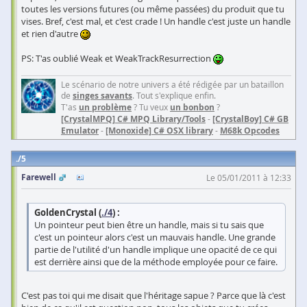
toutes les versions futures (ou même passées) du produit que tu
vises. Bref, c'est mal, et c'est crade ! Un handle c'est juste un handle
et rien d'autre
PS: T'as oublié Weak et WeakTrackResurrection
Le scénario de notre univers a été rédigée par un bataillon
de
singes savants
. Tout s'explique enfin.
T'as
un problème
? Tu veux
un bonbon
?
[CrystalMPQ] C# MPQ Library/Tools
-
[CrystalBoy] C# GB
Emulator
-
[Monoxide] C# OSX library
-
M68k Opcodes
5
Farewell
Le 05/01/2011 à 12:33
GoldenCrystal (
./4
) :
Un pointeur peut bien être un handle, mais si tu sais que
c'est un pointeur alors c'est un mauvais handle. Une grande
partie de l'utilité d'un handle implique une opacité de ce qui
est derrière ainsi que de la méthode employée pour ce faire.
C'est pas toi qui me disait que l'héritage sapue ? Parce que là c'est