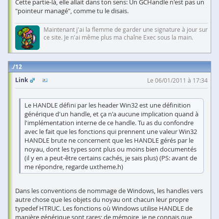
Cette partie-là, elle allait dans ton sens: Un GCHandle n'est pas un
"pointeur managé", comme tu le disais.
Maintenant j'ai la flemme de garder une signature à jour sur
ce site. Je n'ai même plus ma chaîne Exec sous la main.
12
Link
Le 06/01/2011 à 17:34
Le HANDLE défini par les header Win32 est une définition
générique d'un handle, et ça n'a aucune implication quand à
l'implémentation interne de ce handle. Tu as du confondre
avec le fait que les fonctions qui prennent une valeur Win32
HANDLE brute ne concernent que les HANDLE gérés par le
noyau, dont les types sont plus ou moins bien documentés
(il y en a peut-être certains cachés, je sais plus) (PS: avant de
me répondre, regarde uxtheme.h)
Dans les conventions de nommage de Windows, les handles vers
autre chose que les objets du noyau ont chacun leur propre
typedef HTRUC. Les fonctions où Windows utilise HANDLE de
manière générique sont rares; de mémoire, je ne connais que