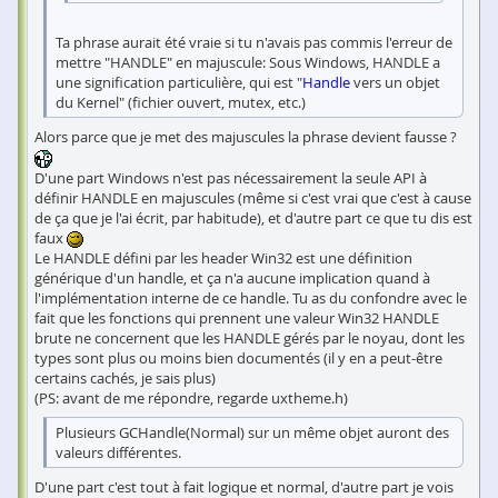
Ta phrase aurait été vraie si tu n'avais pas commis l'erreur de
mettre "HANDLE" en majuscule: Sous Windows, HANDLE a
une signification particulière, qui est "
Handle
vers un objet
du Kernel" (fichier ouvert, mutex, etc.)
Alors parce que je met des majuscules la phrase devient fausse ?
D'une part Windows n'est pas nécessairement la seule API à
définir HANDLE en majuscules (même si c'est vrai que c'est à cause
de ça que je l'ai écrit, par habitude), et d'autre part ce que tu dis est
faux
Le HANDLE défini par les header Win32 est une définition
générique d'un handle, et ça n'a aucune implication quand à
l'implémentation interne de ce handle. Tu as du confondre avec le
fait que les fonctions qui prennent une valeur Win32 HANDLE
brute ne concernent que les HANDLE gérés par le noyau, dont les
types sont plus ou moins bien documentés (il y en a peut-être
certains cachés, je sais plus)
(PS: avant de me répondre, regarde uxtheme.h)
Plusieurs GCHandle(Normal) sur un même objet auront des
valeurs différentes.
D'une part c'est tout à fait logique et normal, d'autre part je vois