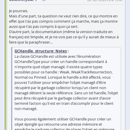
Je pourrais.
Mais d'une part, ta question ne veut rien dire, ce qui montre en
effet que t'as pas compris comment ça marche, mais ça montre
aussi que t'as pas compris à quoi ça sert.
D'autre part, la documentation (même la version traduite en
français) est limpide, et je ne vois pas ce qu'il y aurait de mieux à
faire que la paraphraser…
GCHandle, structure; Notes
:
La classe GCHandle est utilisée avec l'énumération
GCHandleType pour créer un handle correspondant à
n'importe quel objet managé. Il existe quatre types
possibles pour ce handle : Weak, WeakTrackResurrection,
Normal ou Pinned. Lorsque le handle a été affecté, vous
pouvez l'utiliser pour empêcher l'objet managé d'être
récupéré par le garbage collector lorsqu'un client non
managé détient la seule référence. Sans un tel handle, l'objet
peut être récupéré par le garbage collector avant d'avoir
terminé l'action qu'il est en train d'accomplir pour le client
non managé.
Vous pouvez également utiliser GCHandle pour créer un
objet épinglé qui retourne une adresse mémoire et
empêche le garbage collector de placer l'objet en mémoire.