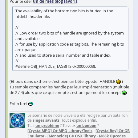
Pour te citer
un de mes blog favoris
:
The availability of the bottom two bits is buried in the
ntdef.h header file:
//
// Low order two bits of a handle are ignored by the system
and available
// for use by application code as tag bits. The remaining bits
are opaque
// and used to store a serial number and table index.
//
#define OBJ_HANDLE_TAGBITS 0x00000003L
(Et puis dans uxtheme c'est bien un bête typedef HANDLE
)
Tu semble comparer les handle par leur implémentation (multiple
de 2 / 4) alors que ce qui compte c'est uniquement le concept
Enfin bref
Le scénario de notre univers a été rédigée par un bataillon
de
singes savants
. Tout s'explique enfin.
T'as
un problème
? Tu veux
un bonbon
?
[CrystalMPQ] C# MPQ Library/Tools
-
[CrystalBoy] C# GB
Emulator
-
[Monoxide] C# OSX library
-
M68k Opcodes