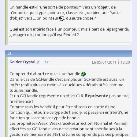
Un handle est-il "une sorte de pointeur" vers un "objet", de
n'importe quel type : pointeur, classe, etc , ou bien une "sorte
d'objet" vers ... un pointeur
, ou autre chose ?
Quel est son intérêt face à un pointeur, mis à part de l'épargner du
garbage collector lorsqu'il est Pinned ?
8
GoldenCrystal
Le 05/01/2011 à 13:20
Comprend d'abord ce qu'est un handle
Dans le cas de GCHandle c'est simple, un GCHandle est aussi un
IntPtr (enfin plus ou moins à « quelques » détails près), comme
tous les handle.
Et un GCHandle représente un objet CLR.
Représente
pas pointe,
ni référence !
Comme tous les handle il peut être obtenu en sortie d'une
fonction qui retourne ce type de handle, et passé en entrée d'une
fonction qui accepte ce type de handle.
Les propriétés (Weak, WeakTraceResurrection, Normal et Pinned)
affectées au GCHandle lors de sa création sont spécifiques à la
gestion de mémoire de .NET, si tu ne comprends pas ces principes