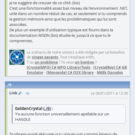
je te suggère de creuser de ce côté. (bis)
C'est une fonctionnalité assez bas niveau de l'environnement .NET,
utile dans un nombre réduit de cas, et seulement si tu comprends
la gestion mémoire ainsi que les problématiques qui lui sont
associées.
De plus un exemple d'utilisation typique est fourni dans la
documentation MSDN (bis) étudie-le, jusqu'à ce que tu le
comprennes.
Le scénario de notre univers a été rédigée par un bataillon
de
singes savants
. Tout s'explique enfin.
T'as
un problème
? Tu veux
un bonbon
?
[CrystalMPQ] C# MPQ Library/Tools
-
[CrystalBoy] C# GB
Emulator
-
[Monoxide] C# OSX library
-
M68k Opcodes
9
Link
Le 06/01/2011 à 12:30
GoldenCrystal (
./6
) :
Y'a aucune fonction universellement apellable sur un
HANDLE
Ta phrase aurait été vraie si tu n'avais pas commis l'erreur de