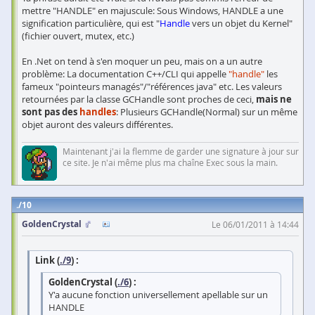
mettre "HANDLE" en majuscule: Sous Windows, HANDLE a une
signification particulière, qui est "
Handle
vers un objet du Kernel"
(fichier ouvert, mutex, etc.)
En .Net on tend à s'en moquer un peu, mais on a un autre
problème: La documentation C++/CLI qui appelle
"handle"
les
fameux "pointeurs managés"/"références java" etc. Les valeurs
retournées par la classe GCHandle sont proches de ceci,
mais ne
sont pas des
handles
: Plusieurs GCHandle(Normal) sur un même
objet auront des valeurs différentes.
Maintenant j'ai la flemme de garder une signature à jour sur
ce site. Je n'ai même plus ma chaîne Exec sous la main.
10
GoldenCrystal
Le 06/01/2011 à 14:44
Link (
./9
) :
GoldenCrystal (
./6
) :
Y'a aucune fonction universellement apellable sur un
HANDLE