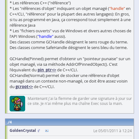
* Les références C++ ("référence")
* Les "références d'objet" indiquant un objet managé (
"handle"
en
C++/CLI, "référence" pour la plupart des autres langages): En gros,
si tu as programmé en Java, ça correspond tout simplement à une
référence Java
* Les "fichiers ouverts" vus de Windows et divers autres choses de
l'API Windows (
"handle"
aussi).
Des classes comme GCHandle désignent le sens rouge du terme.
Des classes comme SafeHandle désignent le sens bleu du terme.
GCHandle(Pinned) permet d'obtenir un "pointeur punaise" sur un
objet managé, via sa méthode AddrOfPinnedObject(). C'est
l'équivalent du
pin_ptr<>
de C++/CLI.
GCHandle(Normal) permet de stocker une référence d'objet
managé dans un contexte non-managé, ce doit être assez voisin
du
gcroot<>
de C++/CLI.
Maintenant j'ai la flemme de garder une signature à jour sur
ce site. Je n'ai même plus ma chaîne Exec sous la main.
4
GoldenCrystal
Le 05/01/2011 à 12:24