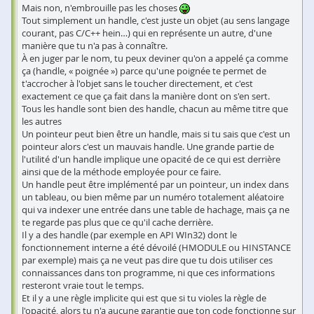
Mais non, n'embrouille pas les choses
Tout simplement un handle, c'est juste un objet (au sens langage
courant, pas C/C++ hein…) qui en représente un autre, d'une
manière que tu n'a pas à connaître.
À en juger par le nom, tu peux deviner qu'on a appelé ça comme
ça (handle, « poignée ») parce qu'une poignée te permet de
t'accrocher à l'objet sans le toucher directement, et c'est
exactement ce que ça fait dans la manière dont on s'en sert.
Tous les handle sont bien des handle, chacun au même titre que
les autres
Un pointeur peut bien être un handle, mais si tu sais que c'est un
pointeur alors c'est un mauvais handle. Une grande partie de
l'utilité d'un handle implique une opacité de ce qui est derrière
ainsi que de la méthode employée pour ce faire.
Un handle peut être implémenté par un pointeur, un index dans
un tableau, ou bien même par un numéro totalement aléatoire
qui va indexer une entrée dans une table de hachage, mais ça ne
te regarde pas plus que ce qu'il cache derrière.
Il y a des handle (par exemple en API WIn32) dont le
fonctionnement interne a été dévoilé (HMODULE ou HINSTANCE
par exemple) mais ça ne veut pas dire que tu dois utiliser ces
connaissances dans ton programme, ni que ces informations
resteront vraie tout le temps.
Et il y a une règle implicite qui est que si tu violes la règle de
l'opacité, alors tu n'a aucune garantie que ton code fonctionne sur