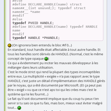
#
else
#
define
 DECLARE_HANDLE(name) struct 
name##__{int unused;}; typedef struct 
name##__ *name
#
endif
#
else
typedef
#
define
 DECLARE_HANDLE(name) typedef HANDLE 
name
#
endif
typedef
 HANDLE *PHANDLE;
(On ignorera bien entendu le bloc #if 0…)
En standard, tout handle était affectable à tout autre handle. Et
tous les handles sont dérivés de HANDLE. (Normal, c'est le même
concept de type opaque
)
Ce qui a évidemment pu inciter les mauvais développeur à les
mélanger dans leurs utilisation.
C'est le mode strict qui rend la plupart des types incomaptibles
entre eux. La multiplicité « exigée » n'a pas rapport avec le type
HANDLE, c'est juste un détail d'implémentation des HANDLE gérés
par le noyau, qui a été documenté par Microsoft. (Et ça peut pas
être « exigé » vu que ce n'est aps toi qui les crées mais c'est le
système qui te les fournit…)
Le fait qu'il soit documenté implique que du coup tu peux t'en
servir si tu sais ce que tu fais, mais bon, mieux vaut éviter malgré
tout…