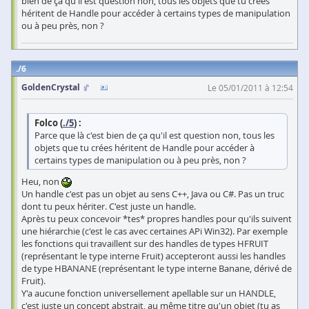
bien de ça qu'il est question non, tous les objets que tu crées
héritent de Handle pour accéder à certains types de manipulation
ou à peu près, non ?
6
GoldenCrystal
Le 05/01/2011 à 12:54
Folco (
./5
) :
Parce que là c'est bien de ça qu'il est question non, tous les
objets que tu crées héritent de Handle pour accéder à
certains types de manipulation ou à peu près, non ?
Heu, non
Un handle c'est pas un objet au sens C++, Java ou C#. Pas un truc
dont tu peux hériter. C'est juste un handle.
Après tu peux concevoir *tes* propres handles pour qu'ils suivent
une hiérarchie (c'est le cas avec certaines APi Win32). Par exemple
les fonctions qui travaillent sur des handles de types HFRUIT
(représentant le type interne Fruit) accepteront aussi les handles
de type HBANANE (représentant le type interne Banane, dérivé de
Fruit).
Y'a aucune fonction universellement apellable sur un HANDLE,
c'est juste un concept abstrait, au même titre qu'un objet (tu as