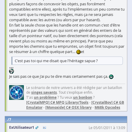
plusieurs façons de concevoir les objets, pas forcément
compatibles entre elles), après tu l'implémentes un peu comme tu
veux tant que tu respectes les règles, mais ça ne sera jamais
compatible avec les autres (ou alors par pur hasard).
En fait la seule chose que les handle ont en commun c'est d'être
représentés par des valeurs qui sont en général des entiers de la
taille d'un pointeur natif, ou bien directement des pointeurs (cela
revient plus ou moins au même en principe). Parce que peu
importe les chemins que tu empruntes, un objet finit toujours par
se résumer à un chiffre quelque part…
et
C'est pas toi qui me disait que l'héritage sapue ?
Je sais pas ce que j'ai pu te dire mais certainement pas ça.
Le scénario de notre univers a été rédigée par un bataillon
de
singes savants
. Tout s'explique enfin.
T'as
un problème
? Tu veux
un bonbon
?
[CrystalMPQ] C# MPQ Library/Tools
-
[CrystalBoy] C# GB
Emulator
-
[Monoxide] C# OSX library
-
M68k Opcodes
7
ExUtilisateur1
Le 05/01/2011 à 13:09