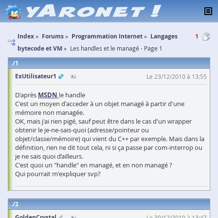
Index
Forums
Programmation Internet
Langages
1
bytecode et VM
Les handles et le managé - Page 1
1
ExUtilisateur1
Le 23/12/2010 à 13:55
D'après
MSDN
le handle
C'est un moyen d'acceder à un objet managé à partir d'une
mémoire non managée.
OK, mais j'ai rien pigé, sauf peut être dans le cas d'un wrapper
obtenir le je-ne-sais-quoi (adresse/pointeur ou
objet/classe/mémoire) qui vient du C++ par exemple. Mais dans la
définition, rien ne dit tout cela, ni si ça passe par com-interrop ou
je ne sais quoi d’ailleurs.
C'est quoi un "handle" en managé, et en non managé ?
Qui pourrait m'expliquer svp?
2
GoldenCrystal
Le 30/12/2010 à 13:47