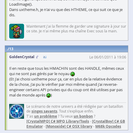
LoadImage().
Dans uxtheme.h, je n'ai vu que des HTHEME, ce qui suit ce que je
dis.
Maintenant j'ai la flemme de garder une signature à jour sur
ce site. Je n'ai même plus ma chaîne Exec sous la main.
13
GoldenCrystal
Le 06/01/2011 à 19:06
Il en reste que tous les HMACHIN sont des HANDLE, mêmes ceux
qui ne sont pas gérés par le noyau
(Et j'ai choisi uxtheme pour ça, car en plus de la relative évidence
de la chose, j'ai pu le vérifier par moi même quand j'ai reverse-
engineer certains API privées qui du coup ont été utilises par pas
mal de monde après
)
Le scénario de notre univers a été rédigée par un bataillon
de
singes savants
. Tout s'explique enfin.
T'as
un problème
? Tu veux
un bonbon
?
[CrystalMPQ] C# MPQ Library/Tools
-
[CrystalBoy] C# GB
Emulator
-
[Monoxide] C# OSX library
-
M68k Opcodes