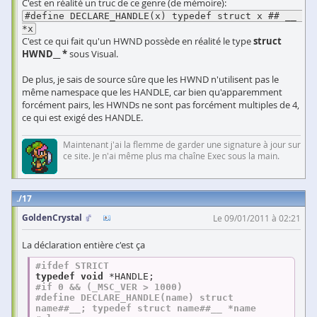
C'est en réalité un truc de ce genre (de mémoire):
#define DECLARE_HANDLE(x) typedef struct x ## __ 
*x
C'est ce qui fait qu'un HWND possède en réalité le type
struct
HWND__ *
sous Visual.
De plus, je sais de source sûre que les HWND n'utilisent pas le
même namespace que les HANDLE, car bien qu'apparemment
forcément pairs, les HWNDs ne sont pas forcément multiples de 4,
ce qui est exigé des HANDLE.
Maintenant j'ai la flemme de garder une signature à jour sur
ce site. Je n'ai même plus ma chaîne Exec sous la main.
17
GoldenCrystal
Le 09/01/2011 à 02:21
La déclaration entière c'est ça
#
ifdef
 STRICT
typedef
void
#
if
 0 && (_MSC_VER > 1000)
#
define
 DECLARE_HANDLE(name) struct 
name##__; typedef struct name##__ *name