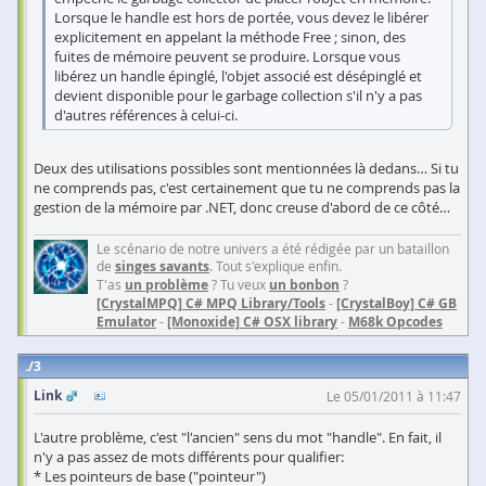
Lorsque le handle est hors de portée, vous devez le libérer
explicitement en appelant la méthode Free ; sinon, des
fuites de mémoire peuvent se produire. Lorsque vous
libérez un handle épinglé, l'objet associé est désépinglé et
devient disponible pour le garbage collection s'il n'y a pas
d'autres références à celui-ci.
Deux des utilisations possibles sont mentionnées là dedans… Si tu
ne comprends pas, c'est certainement que tu ne comprends pas la
gestion de la mémoire par .NET, donc creuse d'abord de ce côté…
Le scénario de notre univers a été rédigée par un bataillon
de
singes savants
. Tout s'explique enfin.
T'as
un problème
? Tu veux
un bonbon
?
[CrystalMPQ] C# MPQ Library/Tools
-
[CrystalBoy] C# GB
Emulator
-
[Monoxide] C# OSX library
-
M68k Opcodes
3
Link
Le 05/01/2011 à 11:47
L'autre problème, c'est "l'ancien" sens du mot "handle". En fait, il
n'y a pas assez de mots différents pour qualifier:
* Les pointeurs de base ("pointeur")