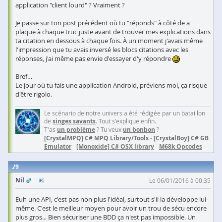
application "client lourd" ? Vraiment ?
Je passe sur ton post précédent où tu "réponds" à côté de a
plaque à chaque truc juste avant de trouver mes explications dans
ta citation en dessous à chaque fois. À un moment j'avais même
l'impression que tu avais inversé les blocs citations avec les
réponses, j'ai même pas envie d'essayer d'y répondre
Bref…
Le jour où tu fais une application Android, préviens moi, ça risque
d'être rigolo.
Le scénario de notre univers a été rédigée par un bataillon
de
singes savants
. Tout s'explique enfin.
T'as
un problème
? Tu veux
un bonbon
?
[CrystalMPQ] C# MPQ Library/Tools
-
[CrystalBoy] C# GB
Emulator
-
[Monoxide] C# OSX library
-
M68k Opcodes
9
Nil
Le 06/01/2016 à 00:35
Euh une API, c'est pas non plus l'idéal, surtout s'il la développe lui-
même. C'est le meilleur moyen pour avoir un trou de sécu encore
plus gros... Bien sécuriser une BDD ça n'est pas impossible. Un