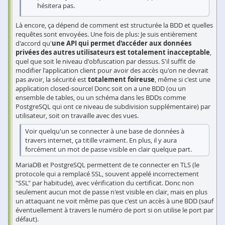
hésitera pas.
Là encore, ça dépend de comment est structurée la BDD et quelles
requêtes sont envoyées. Une fois de plus: Je suis entièrement
d'accord qu'
une API qui permet d'accéder aux données
privées des autres utilisateurs est totalement inacceptable
,
quel que soit le niveau d'obfuscation par dessus. S'il suffit de
modifier l'application client pour avoir des accès qu'on ne devrait
pas avoir, la sécurité est
totalement foireuse
, même si c'est une
application closed-source! Donc soit on a une BDD (ou un
ensemble de tables, ou un schéma dans les BDDs comme
PostgreSQL qui ont ce niveau de subdivision supplémentaire) par
utilisateur, soit on travaille avec des vues.
Voir quelqu'un se connecter à une base de données à
travers internet, ça titille vraiment. En plus, il y aura
forcément un mot de passe visible en clair quelque part.
MariaDB et PostgreSQL permettent de te connecter en TLS (le
protocole qui a remplacé SSL, souvent appelé incorrectement
"SSL" par habitude), avec vérification du certificat. Donc non
seulement aucun mot de passe n'est visible en clair, mais en plus
un attaquant ne voit même pas que c'est un accès à une BDD (sauf
éventuellement à travers le numéro de port si on utilise le port par
défaut).