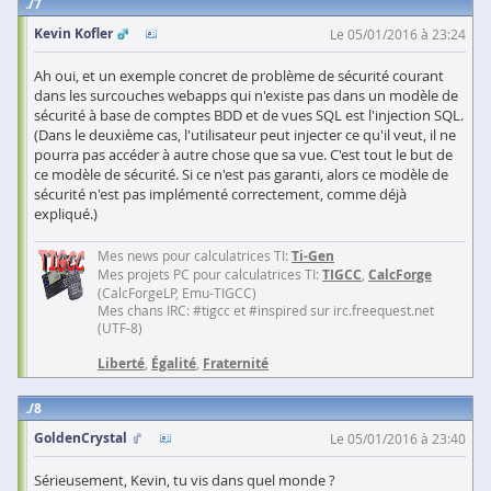
7
Kevin Kofler
Le 05/01/2016 à 23:24
Ah oui, et un exemple concret de problème de sécurité courant
dans les surcouches webapps qui n'existe pas dans un modèle de
sécurité à base de comptes BDD et de vues SQL est l'injection SQL.
(Dans le deuxième cas, l'utilisateur peut injecter ce qu'il veut, il ne
pourra pas accéder à autre chose que sa vue. C'est tout le but de
ce modèle de sécurité. Si ce n'est pas garanti, alors ce modèle de
sécurité n'est pas implémenté correctement, comme déjà
expliqué.)
Mes news pour calculatrices TI:
Ti-Gen
Mes projets PC pour calculatrices TI:
TIGCC
,
CalcForge
(CalcForgeLP, Emu-TIGCC)
Mes chans IRC: #tigcc et #inspired sur irc.freequest.net
(UTF-8)
Liberté
,
Égalité
,
Fraternité
8
GoldenCrystal
Le 05/01/2016 à 23:40
Sérieusement, Kevin, tu vis dans quel monde ?