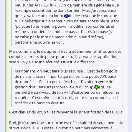
peu sur les API RESTful / JSON de manière plus générale que
l'exemple succint donné dans ton lien. Mais j'ai conscience
que ça va faire un peu lourd
)L'idée c'est que le code que
tu va héberger sur le serveur web ne sera accessible qu'à toi
(puisque tu es le seul à pouvoir modifier son contenu), et
même s'il contient les mots de passe d'accès à la base (si
possible pas le mot de passe admin, quand même),
personne ne pourra les voir.
Mais comme tu le dis après, il devra quand-même introduire des
comptes et mots de passe pour les utilisateurs de l'application,
sinon il n'y a aucune sécurité. Où est la différence?
Maintenant, on peut faire plus sécurisé… C'est de bon goût
de ne pas laisser n'importe qui utiliser à ta petite API/base
de données… Et si tu peux, c'est bien d'avoir un genre de
gestion d'utilisateurs (encore via API du coup
) qui te
permettre au niveau de ton API d'autoriser ou de refuser les
requêtes. C'est même plutôt obligatoire si tu comptes aussi
accéder à ta base en écriture.
C'est clair! Et du coup tu as réinventé l'authentification de ta BDD.
Bref, je résume: Une surcouche est nécessaire si et seulement si la
structure de la BDD est telle qu'on ne peut pas permettre, à