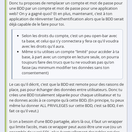
Donc tu proposes de remplacer un compte et mot de passe pour
une BDD par un compte et mot de passe pour une application
web? On y a gagné quoi? Et en plus, maintenant, c'est à ton
application de réinventer l'authentification alors que la BDD serait
déjà capable de le faire pour toi.
Selon les droits du compte, c'est un peu open-bar avec
ta base, et celui qui s'y connectera y fera ce qu'il voudra
avec les droits qu'il aura.
Même si tu utilises un compte "limité" pour accéder à ta
base, à part avec un compte en lecture seule, on pourra
toujours faire des trucs que tu ne voudrais pas qu'on
fasse (au minimum modifier tes données sans ton
consentement)
Le cas qu'il décrit, c'est que la BDD est remote pour des raisons de
place, pas pour échanger des données entre utilisateurs. Donc tu
crées une BDD totalement séparée pour chaque utilisateur et tu
ne donnes accès à ce compte qu'à cette BDD. (En principe, tu peux
même lui donner ALL PRIVILEGES sur cette BDD, c'est sa BDD, il en
fait ce qu'il veut.)
Si on a besoin d'une BDD partagée, alors là oui, il faut un wrapper
qui limite l'accès, mais ce wrapper peut aussi être une vue (ou un
ensemble de vues) SQL, plus éventuellement des tables privées