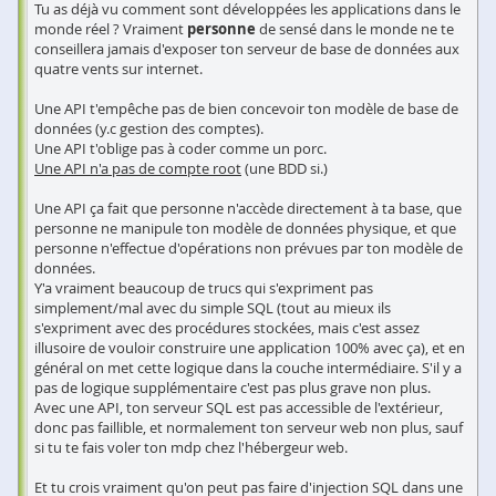
Tu as déjà vu comment sont développées les applications dans le
monde réel ? Vraiment
personne
de sensé dans le monde ne te
conseillera jamais d'exposer ton serveur de base de données aux
quatre vents sur internet.
Une API t'empêche pas de bien concevoir ton modèle de base de
données (y.c gestion des comptes).
Une API t'oblige pas à coder comme un porc.
Une API n'a pas de compte root
(une BDD si.)
Une API ça fait que personne n'accède directement à ta base, que
personne ne manipule ton modèle de données physique, et que
personne n'effectue d'opérations non prévues par ton modèle de
données.
Y'a vraiment beaucoup de trucs qui s'expriment pas
simplement/mal avec du simple SQL (tout au mieux ils
s'expriment avec des procédures stockées, mais c'est assez
illusoire de vouloir construire une application 100% avec ça), et en
général on met cette logique dans la couche intermédiaire. S'il y a
pas de logique supplémentaire c'est pas plus grave non plus.
Avec une API, ton serveur SQL est pas accessible de l'extérieur,
donc pas faillible, et normalement ton serveur web non plus, sauf
si tu te fais voler ton mdp chez l'hébergeur web.
Et tu crois vraiment qu'on peut pas faire d'injection SQL dans une