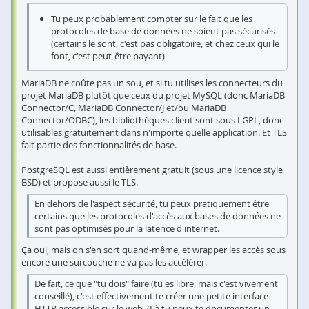
Tu peux probablement compter sur le fait que les
protocoles de base de données ne soient pas sécurisés
(certains le sont, c'est pas obligatoire, et chez ceux qui le
font, c'est peut-être payant)
MariaDB ne coûte pas un sou, et si tu utilises les connecteurs du
projet MariaDB plutôt que ceux du projet MySQL (donc MariaDB
Connector/C, MariaDB Connector/J et/ou MariaDB
Connector/ODBC), les bibliothèques client sont sous LGPL, donc
utilisables gratuitement dans n'importe quelle application. Et TLS
fait partie des fonctionnalités de base.
PostgreSQL est aussi entièrement gratuit (sous une licence style
BSD) et propose aussi le TLS.
En dehors de l'aspect sécurité, tu peux pratiquement être
certains que les protocoles d'accès aux bases de données ne
sont pas optimisés pour la latence d'internet.
Ça oui, mais on s'en sort quand-même, et wrapper les accès sous
encore une surcouche ne va pas les accélérer.
De fait, ce que "tu dois" faire (tu es libre, mais c'est vivement
conseillé), c'est effectivement te créer une petite interface
HTTP accessible sur le web. (Là tu peux te documenter un