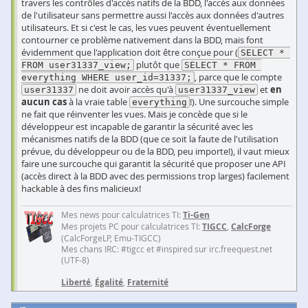
travers les contrôles d'accès natifs de la BDD, l'accès aux données
de l'utilisateur sans permettre aussi l'accès aux données d'autres
utilisateurs. Et si c'est le cas, les vues peuvent éventuellement
contourner ce problème nativement dans la BDD, mais font
évidemment que l'application doit être conçue pour (
SELECT * 
plutôt que
FROM user31337_view;
SELECT * FROM 
, parce que le compte
everything WHERE user_id=31337;
ne doit avoir accès qu'à
et
en
user31337
user31337_view
aucun cas
à la vraie table
!). Une surcouche simple
everything
ne fait que réinventer les vues. Mais je concède que si le
développeur est incapable de garantir la sécurité avec les
mécanismes natifs de la BDD (que ce soit la faute de l'utilisation
prévue, du développeur ou de la BDD, peu importe!), il vaut mieux
faire une surcouche qui garantit la sécurité que proposer une API
(accès direct à la BDD avec des permissions trop larges) facilement
hackable à des fins malicieux!
Mes news pour calculatrices TI:
Ti-Gen
Mes projets PC pour calculatrices TI:
TIGCC
,
CalcForge
(CalcForgeLP, Emu-TIGCC)
Mes chans IRC: #tigcc et #inspired sur irc.freequest.net
(UTF-8)
Liberté
,
Égalité
,
Fraternité