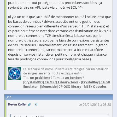
pratiquement tout protéger par des procédures stockées, ça
revient à faire un API, juste via un dérivé SQL ^^)
(Il y a un truc que j'ai oublié de mentionner tout à l'heure, c'est que
les bases de données / drivers associés ont une gestion des
connexion réseau bien différente d'un serveur HTTP (stateless) et
ça peut peut-être coincer dans certains cas d'utilisation vis à vis du
nombre de connexions TCP simultanées à la base, soit par le
nombre d'utilisateurs, soit par le biais de connexions persistantes
de ces utilisateurs. Habituellement, on utilise rarement un grand
nombre de connexions, car normalement la base est accédee
depuis un service instancié en petit nombre, et chaque instance
fera du pooling de connexions pour soulager la base.)
Le scénario de notre univers a été rédigée par un bataillon
de
singes savants
. Tout s'explique enfin.
T'as
un problème
? Tu veux
un bonbon
?
[CrystalMPQ] C# MPQ Library/Tools
-
[CrystalBoy] C# GB
Emulator
-
[Monoxide] C# OSX library
-
M68k Opcodes
11
Kevin Kofler
Le 06/01/2016 à 03:28