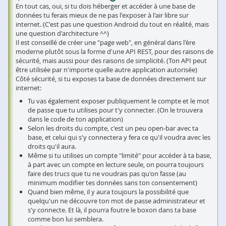
En tout cas, oui, si tu dois héberger et accéder à une base de
données tu ferais mieux de ne pas l'exposer à l'air libre sur
internet. (C'est pas une question Android du tout en réalité, mais
une question d'architecture ^^)
Il est conseillé de créer une "page web", en général dans l'ère
moderne plutôt sous la forme d'une API REST, pour des raisons de
sécurité, mais aussi pour des raisons de simplicité. (Ton API peut
être utilisée par n'importe quelle autre application autorisée)
Côté sécurité, si tu exposes ta base de données directement sur
internet:
Tu vas également exposer publiquement le compte et le mot
de passe que tu utilises pour t'y connecter. (On le trouvera
dans le code de ton application)
Selon les droits du compte, c'est un peu open-bar avec ta
base, et celui qui s'y connectera y fera ce qu'il voudra avec les
droits qu'il aura.
Même si tu utilises un compte "limité" pour accéder à ta base,
à part avec un compte en lecture seule, on pourra toujours
faire des trucs que tu ne voudrais pas qu'on fasse (au
minimum modifier tes données sans ton consentement)
Quand bien même, il y aura toujours la possibilité que
quelqu'un ne découvre ton mot de passe administrateur et
s'y connecte. Et là, il pourra foutre le boxon dans ta base
comme bon lui semblera.