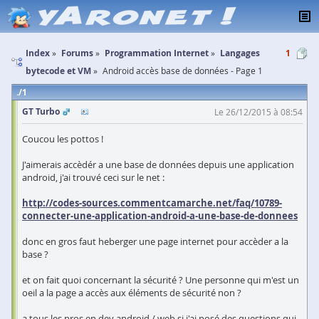
Index
Forums
Programmation Internet
Langages
1
bytecode et VM
Android accès base de données - Page 1
1
GT Turbo
Le 26/12/2015 à 08:54
Coucou les pottos !
J'aimerais accèdér a une base de données depuis une application
android, j'ai trouvé ceci sur le net :
http://codes-sources.commentcamarche.net/faq/10789-
connecter-une-application-android-a-une-base-de-donnees
donc en gros faut heberger une page internet pour accèder a la
base ?
et on fait quoi concernant la sécurité ? Une personne qui m'est un
oeil a la page a accès aux éléments de sécurité non ?
a tous les pros en dev android / web si j'ai posé des questions qui