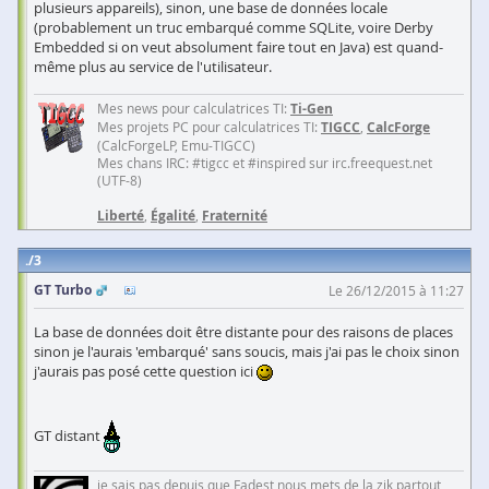
plusieurs appareils), sinon, une base de données locale
(probablement un truc embarqué comme SQLite, voire Derby
Embedded si on veut absolument faire tout en Java) est quand-
même plus au service de l'utilisateur.
Mes news pour calculatrices TI:
Ti-Gen
Mes projets PC pour calculatrices TI:
TIGCC
,
CalcForge
(CalcForgeLP, Emu-TIGCC)
Mes chans IRC: #tigcc et #inspired sur irc.freequest.net
(UTF-8)
Liberté
,
Égalité
,
Fraternité
3
GT Turbo
Le 26/12/2015 à 11:27
La base de données doit être distante pour des raisons de places
sinon je l'aurais 'embarqué' sans soucis, mais j'ai pas le choix sinon
j'aurais pas posé cette question ici
GT distant
je sais pas depuis que Fadest nous mets de la zik partout