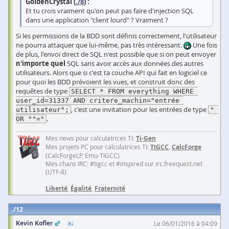
GoldenCrystal (
./8
) :
Et tu crois vraiment qu'on peut pas faire d'injection SQL
dans une application "client lourd" ? Vraiment ?
Si les permissions de la BDD sont définis correctement, l'utilisateur
ne pourra attaquer que lui-même, pas très intéressant.
Une fois
de plus, l'envoi direct de SQL n'est possible que si on peut envoyer
n'importe quel
SQL sans avoir accès aux données des autres
utilisateurs. Alors que si c'est ta couche API qui fait en logiciel ce
pour quoi les BDD prévoient les vues, et construit donc des
requêtes de type
SELECT * FROM everything WHERE 
user_id=31337 AND critere_machin="entrée 
, c'est une invitation pour les entrées de type
utilisateur";
" 
.
OR ""="
Mes news pour calculatrices TI:
Ti-Gen
Mes projets PC pour calculatrices TI:
TIGCC
,
CalcForge
(CalcForgeLP, Emu-TIGCC)
Mes chans IRC: #tigcc et #inspired sur irc.freequest.net
(UTF-8)
Liberté
,
Égalité
,
Fraternité
12
Kevin Kofler
Le 06/01/2016 à 04:09