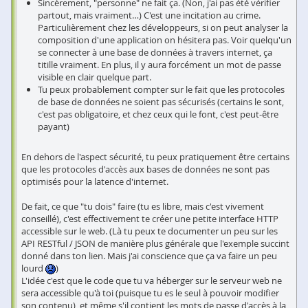
Sincèrement, "personne" ne fait ça. (Non, j'ai pas été vérifier
partout, mais vraiment…) C'est une incitation au crime.
Particulièrement chez les développeurs, si on peut analyser la
composition d'une application on hésitera pas. Voir quelqu'un
se connecter à une base de données à travers internet, ça
titille vraiment. En plus, il y aura forcément un mot de passe
visible en clair quelque part.
Tu peux probablement compter sur le fait que les protocoles
de base de données ne soient pas sécurisés (certains le sont,
c'est pas obligatoire, et chez ceux qui le font, c'est peut-être
payant)
En dehors de l'aspect sécurité, tu peux pratiquement être certains
que les protocoles d'accès aux bases de données ne sont pas
optimisés pour la latence d'internet.
De fait, ce que "tu dois" faire (tu es libre, mais c'est vivement
conseillé), c'est effectivement te créer une petite interface HTTP
accessible sur le web. (Là tu peux te documenter un peu sur les
API RESTful / JSON de manière plus générale que l'exemple succint
donné dans ton lien. Mais j'ai conscience que ça va faire un peu
lourd
)
L'idée c'est que le code que tu va héberger sur le serveur web ne
sera accessible qu'à toi (puisque tu es le seul à pouvoir modifier
son contenu), et même s'il contient les mots de passe d'accès à la