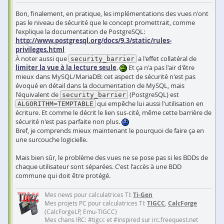
Bon, finalement, en pratique, les implémentations des vues n'ont
pas le niveau de sécurité que le concept promettrait, comme
l'explique la documentation de PostgreSQL:
http://www.postgresql.org/docs/9.3/static/rules-
privileges.html
À noter aussi que
a l'effet collatéral de
security_barrier
limiter la vue à la lecture seule
.
Et ça n'a pas l'air d'être
mieux dans MySQL/MariaDB: cet aspect de sécurité n'est pas
évoqué en détail dans la documentation de MySQL, mais
l'équivalent de
(PostgreSQL) est
security_barrier
qui empêche lui aussi l'utilisation en
ALGORITHM=TEMPTABLE
écriture. Et comme le décrit le lien sus-cité, même cette barrière de
sécurité n'est pas parfaite non plus.
Bref, je comprends mieux maintenant le pourquoi de faire ça en
une surcouche logicielle.
Mais bien sûr, le problème des vues ne se pose pas si les BDDs de
chaque utilisateur sont séparées. C'est l'accès à une BDD
commune qui doit être protégé.
Mes news pour calculatrices TI:
Ti-Gen
Mes projets PC pour calculatrices TI:
TIGCC
,
CalcForge
(CalcForgeLP, Emu-TIGCC)
Mes chans IRC: #tigcc et #inspired sur irc.freequest.net