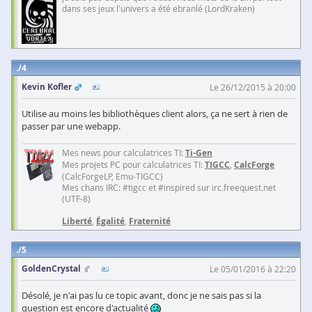
dans ses jeux l'univers a été ebranlé (LordKraken)
4
Kevin Kofler
Le 26/12/2015 à 20:00
Utilise au moins les bibliothèques client alors, ça ne sert à rien de
passer par une webapp.
Mes news pour calculatrices TI:
Ti-Gen
Mes projets PC pour calculatrices TI:
TIGCC
,
CalcForge
(CalcForgeLP, Emu-TIGCC)
Mes chans IRC: #tigcc et #inspired sur irc.freequest.net
(UTF-8)
Liberté
,
Égalité
,
Fraternité
5
GoldenCrystal
Le 05/01/2016 à 22:20
Désolé, je n'ai pas lu ce topic avant, donc je ne sais pas si la
question est encore d'actualité