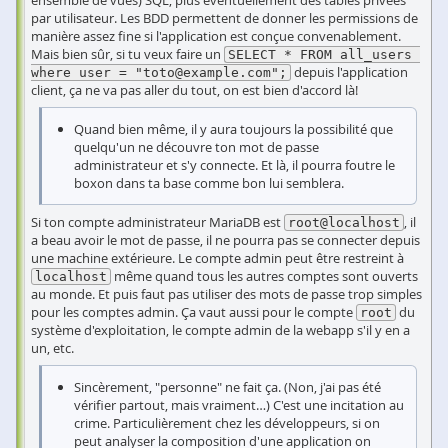
par utilisateur. Les BDD permettent de donner les permissions de
manière assez fine si l'application est conçue convenablement.
Mais bien sûr, si tu veux faire un
SELECT * FROM all_users 
depuis l'application
where user = "toto@example.com";
client, ça ne va pas aller du tout, on est bien d'accord là!
Quand bien même, il y aura toujours la possibilité que
quelqu'un ne découvre ton mot de passe
administrateur et s'y connecte. Et là, il pourra foutre le
boxon dans ta base comme bon lui semblera.
Si ton compte administrateur MariaDB est
, il
root@localhost
a beau avoir le mot de passe, il ne pourra pas se connecter depuis
une machine extérieure. Le compte admin peut être restreint à
même quand tous les autres comptes sont ouverts
localhost
au monde. Et puis faut pas utiliser des mots de passe trop simples
pour les comptes admin. Ça vaut aussi pour le compte
du
root
système d'exploitation, le compte admin de la webapp s'il y en a
un, etc.
Sincèrement, "personne" ne fait ça. (Non, j'ai pas été
vérifier partout, mais vraiment…) C'est une incitation au
crime. Particulièrement chez les développeurs, si on
peut analyser la composition d'une application on