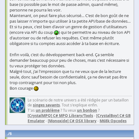
base (si possible pas le mot de passe admin, quand même),
personne ne pourra les voir.
Maintenant, on peut faire plus sécurisé… C'est de bon goût de ne
pas laisser n'importe qui utiliser à ta petite API/base de données…
Et si tu peux, c'est bien d'avoir un genre de gestion d'utilisateurs
(encore via API du coup
) qui te permettre au niveau de ton API
d'autoriser ou de refuser les requêtes. C'est même plutôt
obligatoire si tu comptes aussi accéder à ta base en écriture.
Enfin voilà, c'est du développement back-end. Ça semble
demander beaucoup pour peu de choses, mais c'est nécessaire si
tu veux protéger tes données.
Malgré tout, j'ai l'impression que tu ne veux que de la lecture
seule, donc sauf besoin de confidentialité, ça ne devrait pas être
trop contraignant pour toi non plus.
Bon courage
Le scénario de notre univers a été rédigée par un bataillon
de
singes savants
. Tout s'explique enfin.
T'as
un problème
? Tu veux
un bonbon
?
[CrystalMPQ] C# MPQ Library/Tools
-
[CrystalBoy] C# GB
Emulator
-
[Monoxide] C# OSX library
-
M68k Opcodes
6