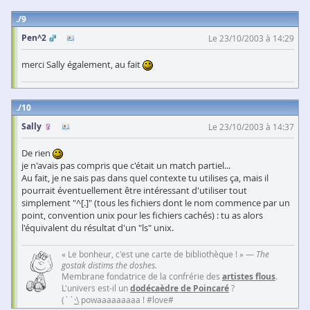
9
Pen^2
Le 23/10/2003 à 14:29
merci Sally également, au fait
10
Sally
Le 23/10/2003 à 14:37
De rien
je n'avais pas compris que c'était un match partiel...
Au fait, je ne sais pas dans quel contexte tu utilises ça, mais il
pourrait éventuellement être intéressant d'utiliser tout
simplement "^[.]" (tous les fichiers dont le nom commence par un
point, convention unix pour les fichiers cachés) : tu as alors
l'équivalent du résultat d'un "ls" unix.
« Le bonheur, c'est une carte de bibliothèque ! » —
The
gostak distims the doshes.
Membrane fondatrice de la confrérie des
artistes flous
.
L'univers est-il un
dodécaèdre de Poincaré
?
(``
·\
powaaaaaaaaa ! #love#