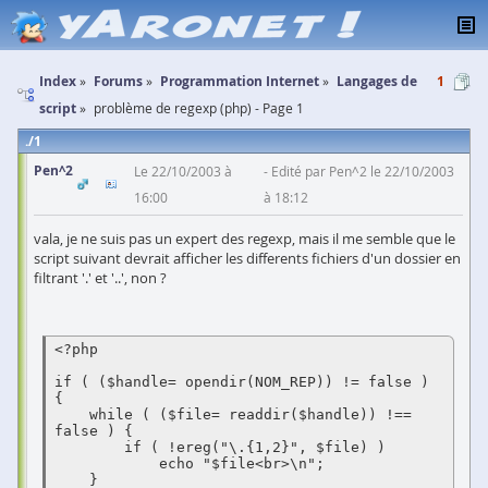
Index
Forums
Programmation Internet
Langages de
1
script
problème de regexp (php) - Page 1
1
Pen^2
Le 22/10/2003 à
Edité par Pen^2 le 22/10/2003
16:00
à 18:12
vala, je ne suis pas un expert des regexp, mais il me semble que le
script suivant devrait afficher les differents fichiers d'un dossier en
filtrant '.' et '..', non ?
<?php 

if ( ($handle= opendir(NOM_REP)) != false ) 
{

    while ( ($file= readdir($handle)) !== 
false ) {

        if ( !ereg("\.{1,2}", $file) )

            echo "$file<br>\n"; 

    }
