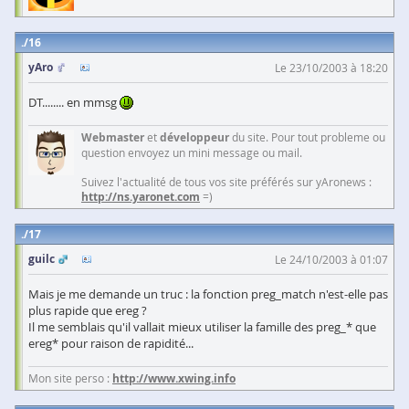
16
yAro
Le 23/10/2003 à 18:20
DT........ en mmsg
Webmaster
et
développeur
du site. Pour tout probleme ou
question envoyez un mini message ou mail.
Suivez l'actualité de tous vos site préférés sur yAronews :
http://ns.yaronet.com
=)
17
guilc
Le 24/10/2003 à 01:07
Mais je me demande un truc : la fonction preg_match n'est-elle pas
plus rapide que ereg ?
Il me semblais qu'il vallait mieux utiliser la famille des preg_* que
ereg* pour raison de rapidité...
Mon site perso :
http://www.xwing.info