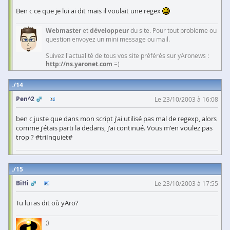
Ben c ce que je lui ai dit mais il voulait une regex
Webmaster
et
développeur
du site. Pour tout probleme ou
question envoyez un mini message ou mail.
Suivez l'actualité de tous vos site préférés sur yAronews :
http://ns.yaronet.com
=)
14
Pen^2
Le 23/10/2003 à 16:08
ben c juste que dans mon script j'ai utilisé pas mal de regexp, alors
comme j'étais parti la dedans, j'ai continué. Vous m'en voulez pas
trop ? #triInquiet#
15
BiHi
Le 23/10/2003 à 17:55
Tu lui as dit où yAro?
;)