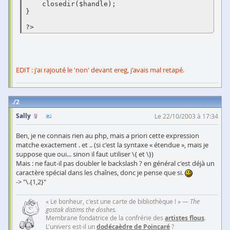
    closedir($handle); 

}

EDIT : j'ai rajouté le 'non' devant ereg, j'avais mal retapé.
2
Sally
Le 22/10/2003 à 17:34
Ben, je ne connais rien au php, mais a priori cette expression
matche exactement . et .. (si c'est la syntaxe « étendue », mais je
suppose que oui... sinon il faut utiliser \{ et \})
Mais : ne faut-il pas doubler le backslash ? en général c'est déjà un
caractère spécial dans les chaînes, donc je pense que si.
-> "\.{1,2}"
« Le bonheur, c'est une carte de bibliothèque ! » —
The
gostak distims the doshes.
Membrane fondatrice de la confrérie des
artistes flous
.
L'univers est-il un
dodécaèdre de Poincaré
?