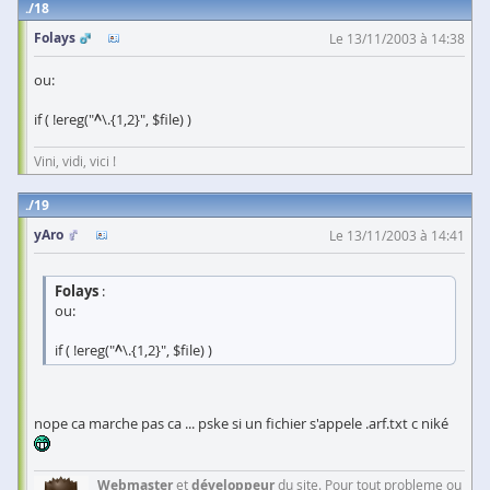
18
Folays
Le 13/11/2003 à 14:38
ou:
if ( !ereg("
^
\.{1,2}", $file) )
Vini, vidi, vici !
19
yAro
Le 13/11/2003 à 14:41
Folays
:
ou:
if ( !ereg("
^
\.{1,2}", $file) )
nope ca marche pas ca ... pske si un fichier s'appele .arf.txt c niké
Webmaster
et
développeur
du site. Pour tout probleme ou