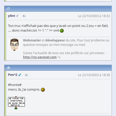
7
yAro
Le 22/10/2003 à 18:32
Ton truc n'affichait pas des que y'avait un point ou 2 (ou + en fait)
.... donc machin.txt => 1 "." => viré
Webmaster
et
développeur
du site. Pour tout probleme ou
question envoyez un mini message ou mail.
Suivez l'actualité de tous vos site préférés sur yAronews :
http://ns.yaronet.com
=)
8
Pen^2
Le 22/10/2003 à 18:38
#honte#
merci, là, j'ai compris.