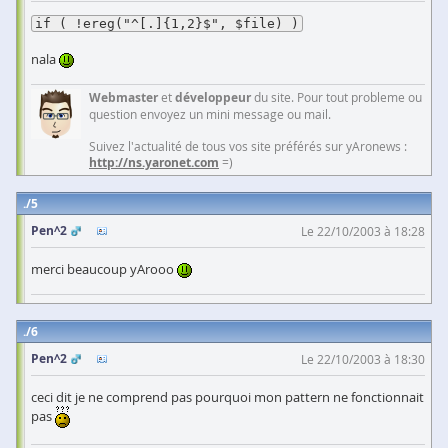
if ( !ereg("^[.]{1,2}$", $file) )
nala
Webmaster
et
développeur
du site. Pour tout probleme ou
question envoyez un mini message ou mail.
Suivez l'actualité de tous vos site préférés sur yAronews :
http://ns.yaronet.com
=)
5
Pen^2
Le 22/10/2003 à 18:28
merci beaucoup yArooo
6
Pen^2
Le 22/10/2003 à 18:30
ceci dit je ne comprend pas pourquoi mon pattern ne fonctionnait
pas