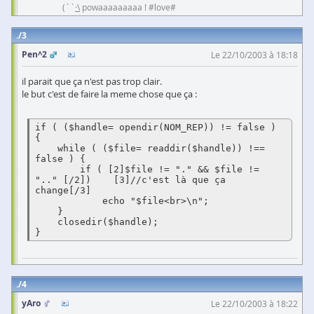
(``
·\
powaaaaaaaaa ! #love#
3
Pen^2
Le 22/10/2003 à 18:18
il parait que ça n'est pas trop clair.
le but c'est de faire la meme chose que ça :
if ( ($handle= opendir(NOM_REP)) != false ) 
{

    while ( ($file= readdir($handle)) !== 
false ) {

        if ( [2]$file != "." && $file != 
".." [/2])    [3]//c'est là que ça 
change[/3]

            echo "$file<br>\n"; 

    }

    closedir($handle); 

4
yAro
Le 22/10/2003 à 18:22