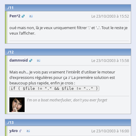
11
Pen^2
Le 23/10/2003 à 15:52
oué mais non, là je veux uniquement filtrer '.' et '..'. Tout le reste je
veux l'afficher.
12
damnvoid
Le 23/10/2003 à 15:58
Mais euh... Je vois pas vraiment l'intérêt d'utiliser le moteur
d'expressions régulières pour ça :/ La première solution est
beaucoup plus rapide, enfin je crois :
if ( $file != "." && $file != ".." )
I'm on a boat motherfucker, don't you ever forget
13
yAro
Le 23/10/2003 à 16:00