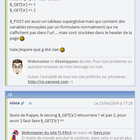
$_GET['a'] => 1
$_GET['a'] => 2
$_POST est aussi un tableau superglobal mais qui contient des
variables (envoyées par un formulaire normalment) qui ne
s'affichent pas dans l'url ... mais sont stockées dans le header de la
page
Vala j'espere que g été clair
Webmaster
et
développeur
du site. Pour tout probleme ou
question envoyez un mini message ou mail.
Suivez l'actualité de tous vos site préférés sur yAronews :
http://ns.yaronet.com
=)
3
vince
Le 23/04/2004 à 17:28
faute de frappe, le secong $_GET['a'] retournera 1 et pas 2, pour
avoir 2 faut faire $_GET['b'] ^^
Webmaster du site Ti-FRv3
(et aussi de
DevLynx
)
Si moins de monde enculait le système, alors celui ci aurait plus