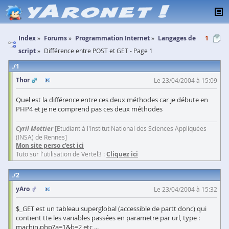
Index
Forums
Programmation Internet
Langages de
1
script
Différence entre POST et GET - Page 1
1
Thor
Le 23/04/2004 à 15:09
Quel est la différence entre ces deux méthodes car je débute en
PHP4 et je ne comprend pas ces deux méthodes
Cyril Mottier
[Etudiant à l'Institut National des Sciences Appliquées
(INSA) de Rennes]
Mon site perso c'est ici
Tuto sur l'utilisation de Vertel3 :
Cliquez ici
2
yAro
Le 23/04/2004 à 15:32
$_GET est un tableau superglobal (accessible de partt donc) qui
contient tte les variables passées en parametre par url, type :
machin.php?a=1&b=2 etc ...