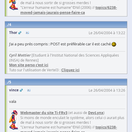
de mal à nous sortir de si grosses merdes !
"L'erreur humaine est humaine"©Nil (2006) //
topics/6238-
moved-jamais-jaurais-pense-faire-ca
4
Thor
Le 26/04/2004 à 13:22
J'ai a peu prés compris : POST est préférable car il est caché
Cyril Mottier
[Etudiant à l'Institut National des Sciences Appliquées
(INSA) de Rennes]
Mon site perso c'est ici
Tuto sur l'utilisation de Vertel3 :
Cliquez ici
5
vince
Le 26/04/2004 à 13:26
vala
Webmaster du site Ti-FRv3
(et aussi de
DevLynx
)
Si moins de monde enculait le système, alors celui ci aurait plus
de mal à nous sortir de si grosses merdes !
"L'erreur humaine est humaine"©Nil (2006) //
topics/6238-