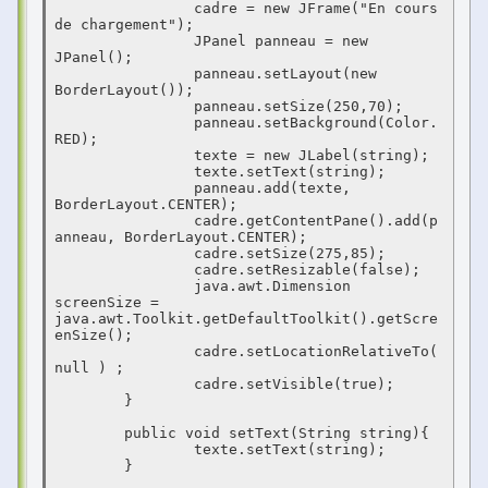
		cadre = new JFrame("En cours 
de chargement");

		JPanel panneau = new 
JPanel();

		panneau.setLayout(new 
BorderLayout());

		panneau.setSize(250,70);

		panneau.setBackground(Color.
RED);

		texte = new JLabel(string);

		texte.setText(string);

		panneau.add(texte, 
BorderLayout.CENTER); 

		cadre.getContentPane().add(p
anneau, BorderLayout.CENTER);

		cadre.setSize(275,85);

		cadre.setResizable(false);

		java.awt.Dimension 
screenSize = 
java.awt.Toolkit.getDefaultToolkit().getScre
enSize();

		cadre.setLocationRelativeTo( 
null ) ;

		cadre.setVisible(true);

	}

	public void setText(String string){

		texte.setText(string);

	}
