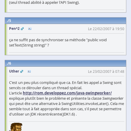
(seul thread abilité à appeler l'API Swing).
5
Pen^2
Le 22/02/2007 à 19:50
ça ne suffit pas de synchroniser sa méthode "public void
setText(String string)" ?
6
Uther
Le 23/02/2007 à 07:48
C'est un peu plus compliqué que ca. En fait les appel a Swing sont
sencés ce dérouler dans un thread spécial.
L'article
http://rom.developpez.com/java-swingworker/
explique plutôt bien le problème et présente la classe
Swingworker
qui peut-ête une alternative à SwingUtilities.invokeLater(). Cela me
semble tout à fait appropriée dans son cas, s'il peut se permettre
d'utiliser un JDK récentrécente(JDK1.6) .