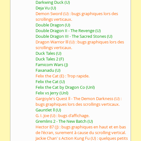
Darkwing Duck (U)
Deja Vu (U)
Demon Sword (U) : bugs graphiques lors des
scrollings verticaux.
Double Dragon (U)
Double Dragon II - The Revenge (U)
Double Dragon III - The Sacred Stones (U)
Dragon Warrior lll (U) : bugs graphiques lors des
scrollings verticaux.
Duck Tales (U)
Duck Tales 2 (F)
Famicom Wars (J)
Faxanadu (U)
Felix the Cat (E) : Trop rapide.
Felix the Cat (U)
Felix the Cat by Dragon Co (Unl)
Felix vs Jerry (Unl)
Gargoyle's Quest ll - The Demon Darkness (U) :
bugs graphiques lors des scrollings verticaux.
Gauntlet ll (U)
G. I. Joe (U) : bugs d'affichage.
Gremlins 2 - The New Batch (U)
Hector 87 (J) : bugs graphiques en haut et en bas
de l'écran, surement à cause du scrolling vertical.
Jackie Chan' s Action Kung Fu (U) : quelques petits