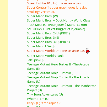
Street Fighter IV (Unl) : ne se lance pas.
Super Contra (J) : bugs graphiques lors des
scrollings verticaux.
Super Mario Bros. (W)
Super Mario Bros. + Duck Hunt + World Class
Track Meet (U) (Pour jouer à Mario. La rom
SMB+Duck Hunt est buggée et injouable)
Super Mario Bros. 2 (U) (PRG1)
Super Mario Bros. 3 (E)
Super Mario Bros. 3 (U) (PRG1)
Super Mario USA (J)
Super Mario World (Unl) : ne se lance pas.
Super Mario World 9 (Unl)
TaleSpin (U)
Teenage Mutant Hero Turtles II - The Arcade
Game (E)
Teenage Mutant Ninja Turtles (U)
Teenage Mutant Ninja Turtles II - The Arcade
Game (U)
Teenage Mutant Ninja Turtles III - The Manhattan
Project (U)
Tiny Toon Adventures (U)
Whomp' Em (U)
Xezyv (U) : trop rapide ?