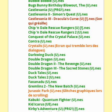
Bubble Bobble (U).nes
Bugs Bunny Birthday Blowout, The (U).nes
Castlevania (U) (PRG1).nes
Castlevania II - Simon's Quest (U).nes
Castlevania III - Dracula's Curse (U) [!].nes (Son
qui grésille)
Chip 'n Dale Rescue Rangers (U) [!].nes
Chip 'n Dale Rescue Rangers 2 (U).nes
Conquest of the Crystal Palace (U).nes
Contra (U).nes
Crystalis (U).nes (Ecran qui tremble lors des
dialogues)
Darkwing Duck (U).nes
Double Dragon (U).nes
Double Dragon II - The Revenge (U).nes
Double Dragon III - The Sacred Stones (U).nes
Duck Tales (U).nes
Duck Tales 2 (U).nes
Faxanadu (U).nes
Gremlins 2 - The New Batch (U).nes
Jurassic Park (U).nes (Glitches graphiques lors
de scrolling)
Kabuki - Quantum Fighter (U).nes
Kid Icarus (UE).nes
Kirby's Adventure (U) (PRG1) [!].nes