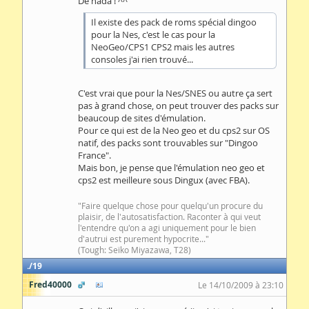
De nada ! ^^
Il existe des pack de roms spécial dingoo
pour la Nes, c'est le cas pour la
NeoGeo/CPS1 CPS2 mais les autres
consoles j'ai rien trouvé...
C'est vrai que pour la Nes/SNES ou autre ça sert
pas à grand chose, on peut trouver des packs sur
beaucoup de sites d'émulation.
Pour ce qui est de la Neo geo et du cps2 sur OS
natif, des packs sont trouvables sur "Dingoo
France".
Mais bon, je pense que l'émulation neo geo et
cps2 est meilleure sous Dingux (avec FBA).
"Faire quelque chose pour quelqu'un procure du
plaisir, de l'autosatisfaction. Raconter à qui veut
l'entendre qu'on a agi uniquement pour le bien
d'autrui est purement hypocrite..."
(Tough: Seïko Miyazawa, T28)
19
Fred40000
Le 14/10/2009 à 23:10