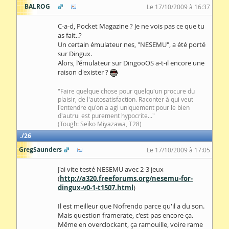
BALROG
Le 17/10/2009 à 16:37
C-a-d, Pocket Magazine ? Je ne vois pas ce que tu
as fait..?
Un certain émulateur nes, "NESEMU", a été porté
sur Dingux.
Alors, l'émulateur sur DingooOS a-t-il encore une
raison d'exister ?
"Faire quelque chose pour quelqu'un procure du
plaisir, de l'autosatisfaction. Raconter à qui veut
l'entendre qu'on a agi uniquement pour le bien
d'autrui est purement hypocrite..."
(Tough: Seïko Miyazawa, T28)
26
GregSaunders
Le 17/10/2009 à 17:05
J'ai vite testé NESEMU avec 2-3 jeux
(
http://a320.freeforums.org/nesemu-for-
dingux-v0-1-t1507.html
)
Il est meilleur que Nofrendo parce qu'il a du son.
Mais question framerate, c'est pas encore ça.
Même en overclockant, ça ramouille, voire rame