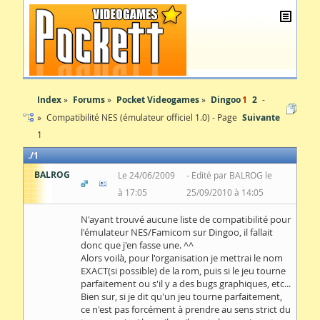
Index
Forums
Pocket Videogames
Dingoo
1
2
Compatibilité NES (émulateur officiel 1.0) - Page
Suivante
1
1
BALROG
Le 24/06/2009
Edité par BALROG le
à 17:05
25/09/2010 à 14:05
N'ayant trouvé aucune liste de compatibilité pour
l'émulateur NES/Famicom sur Dingoo, il fallait
donc que j'en fasse une. ^^
Alors voilà, pour l'organisation je mettrai le nom
EXACT(si possible) de la rom, puis si le jeu tourne
parfaitement ou s'il y a des bugs graphiques, etc...
Bien sur, si je dit qu'un jeu tourne parfaitement,
ce n'est pas forcément à prendre au sens strict du