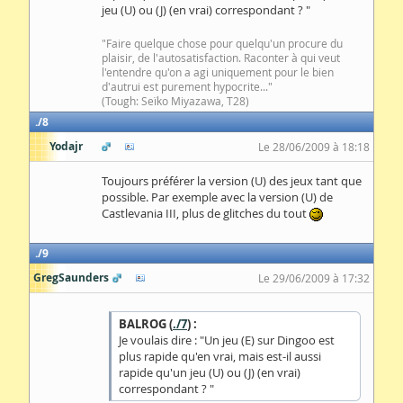
jeu (U) ou (J) (en vrai) correspondant ? "
"Faire quelque chose pour quelqu'un procure du
plaisir, de l'autosatisfaction. Raconter à qui veut
l'entendre qu'on a agi uniquement pour le bien
d'autrui est purement hypocrite..."
(Tough: Seïko Miyazawa, T28)
8
Yodajr
Le 28/06/2009 à 18:18
Toujours préférer la version (U) des jeux tant que
possible. Par exemple avec la version (U) de
Castlevania III, plus de glitches du tout
9
GregSaunders
Le 29/06/2009 à 17:32
BALROG (
./7
) :
Je voulais dire : "Un jeu (E) sur Dingoo est
plus rapide qu'en vrai, mais est-il aussi
rapide qu'un jeu (U) ou (J) (en vrai)
correspondant ? "