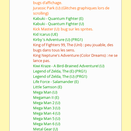
bugs d'affichage.
Jurassic Park (U) (Glitches graphiques lors de
scrolling)
Kabuki - Quantum Fighter (E)
Kabuki - Quantum Fighter (U)
Kick Master (U): bug sur les sprites.
Kid Icarus (UE)
Kirby's Adventure (U) (PRG1)
King of Fighters 99, The (Unl) : peu jouable, des
bugs dans tous les sens.
King Neptune's Adventure (Color Dreams) : ne se
lance pas.
Kiwi Kraze - A Bird-Brained Adventure! (U)
Legend of Zelda, The (E) (PRG1)
Legend of Zelda, The (U) (PRG1)
Life Force - Salamander (E)
Little Samson (E)
Mega Man (U)
Megaman II (E)
Mega Man 2 (U)
Mega Man 3 (U)
Mega Man 4 (U)
Mega Man 5 (U)
Mega Man 6 (U)
Metal Gear (U)