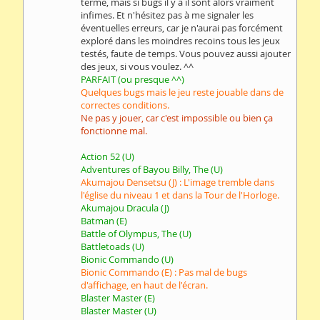
terme, mais si bugs il y a il sont alors vraiment
infimes. Et n'hésitez pas à me signaler les
éventuelles erreurs, car je n'aurai pas forcément
exploré dans les moindres recoins tous les jeux
testés, faute de temps. Vous pouvez aussi ajouter
des jeux, si vous voulez. ^^
PARFAIT (ou presque ^^)
Quelques bugs mais le jeu reste jouable dans de
correctes conditions.
Ne pas y jouer, car c'est impossible ou bien ça
fonctionne mal.
Action 52 (U)
Adventures of Bayou Billy, The (U)
Akumajou Densetsu (J) : L'image tremble dans
l'église du niveau 1 et dans la Tour de l'Horloge.
Akumajou Dracula (J)
Batman (E)
Battle of Olympus, The (U)
Battletoads (U)
Bionic Commando (U)
Bionic Commando (E) : Pas mal de bugs
d'affichage, en haut de l'écran.
Blaster Master (E)
Blaster Master (U)