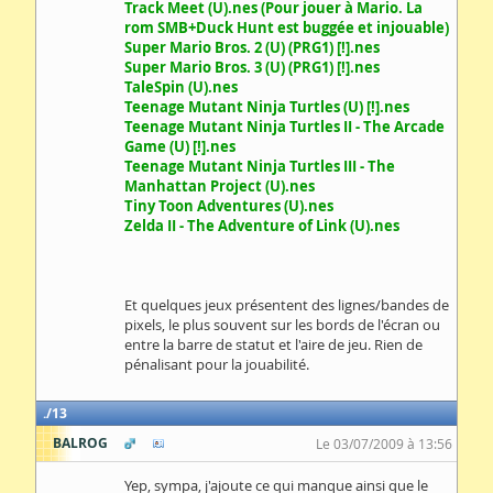
Track Meet (U).nes (Pour jouer à Mario. La
rom SMB+Duck Hunt est buggée et injouable)
Super Mario Bros. 2 (U) (PRG1) [!].nes
Super Mario Bros. 3 (U) (PRG1) [!].nes
TaleSpin (U).nes
Teenage Mutant Ninja Turtles (U) [!].nes
Teenage Mutant Ninja Turtles II - The Arcade
Game (U) [!].nes
Teenage Mutant Ninja Turtles III - The
Manhattan Project (U).nes
Tiny Toon Adventures (U).nes
Zelda II - The Adventure of Link (U).nes
Et quelques jeux présentent des lignes/bandes de
pixels, le plus souvent sur les bords de l'écran ou
entre la barre de statut et l'aire de jeu. Rien de
pénalisant pour la jouabilité.
13
BALROG
Le 03/07/2009 à 13:56
Yep, sympa, j'ajoute ce qui manque ainsi que le