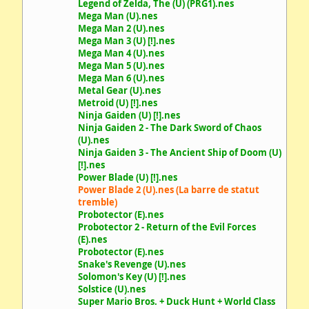
Legend of Zelda, The (U) (PRG1).nes
Mega Man (U).nes
Mega Man 2 (U).nes
Mega Man 3 (U) [!].nes
Mega Man 4 (U).nes
Mega Man 5 (U).nes
Mega Man 6 (U).nes
Metal Gear (U).nes
Metroid (U) [!].nes
Ninja Gaiden (U) [!].nes
Ninja Gaiden 2 - The Dark Sword of Chaos
(U).nes
Ninja Gaiden 3 - The Ancient Ship of Doom (U)
[!].nes
Power Blade (U) [!].nes
Power Blade 2 (U).nes (La barre de statut
tremble)
Probotector (E).nes
Probotector 2 - Return of the Evil Forces
(E).nes
Probotector (E).nes
Snake's Revenge (U).nes
Solomon's Key (U) [!].nes
Solstice (U).nes
Super Mario Bros. + Duck Hunt + World Class