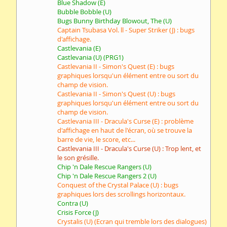
Blue Shadow (E)
Bubble Bobble (U)
Bugs Bunny Birthday Blowout, The (U)
Captain Tsubasa Vol. ll - Super Striker (J) : bugs
d'affichage.
Castlevania (E)
Castlevania (U) (PRG1)
Castlevania II - Simon's Quest (E) : bugs
graphiques lorsqu'un élément entre ou sort du
champ de vision.
Castlevania II - Simon's Quest (U) : bugs
graphiques lorsqu'un élément entre ou sort du
champ de vision.
Castlevania III - Dracula's Curse (E) : problème
d'affichage en haut de l'écran, où se trouve la
barre de vie, le score, etc...
Castlevania III - Dracula's Curse (U) : Trop lent, et
le son grésille.
Chip 'n Dale Rescue Rangers (U)
Chip 'n Dale Rescue Rangers 2 (U)
Conquest of the Crystal Palace (U) : bugs
graphiques lors des scrollings horizontaux.
Contra (U)
Crisis Force (J)
Crystalis (U) (Ecran qui tremble lors des dialogues)