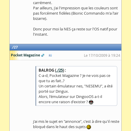
carrément.
Par ailleurs, j'ai l'impression que les couleurs sont
pas forcément fidèles (Bionic Commando m'a l'air
bizarre).
Donc pour moi la NES ça reste sur l'OS natif pour
l'instant.
27
Pocket Magazine
Le 17/10/2009 à 19:24
BALROG (
./25
) :
C-a-d, Pocket Magazine ? Je ne vois pas ce
que tu as fait..?
Un certain émulateur nes, "NESEMU", a été
porté sur Dingux.
Alors, l'émulateur sur DingooOS a-t-il
encore une raison d'exister ?
j'ai mis le sujet en "annonce", c'est à dire qu'il reste
bloqué dans le haut des sujets