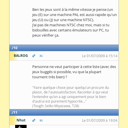
Ben les jeux sont à la même vitesse je pense (un
jeu (E) sur une machine PAL est aussi rapide qu'un
jeu (U) ou (J) sur une machine NTSC).
J'ai pas de machines NTSC chez moi, mais si tu
bidouilles avec certains émulateurs sur PC, tu
peux vérifier ça.
10
BALROG
Le 01/07/2009 à 15:14
Personne ne veut participer à cette liste (avec des
jeux buggés si possible, vu que la plupart
tournent très bien) ?
"Faire quelque chose pour quelqu'un procure du
plaisir, de l'autosatisfaction. Raconter à qui veut
l'entendre qu'on a agi uniquement pour le bien
d'autrui est purement hypocrite..."
(Tough: Seïko Miyazawa, T28)
11
Nhut
Le 01/07/2009 à 19:04