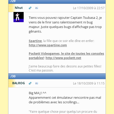
29
Nhut
Le 17/10/2009 à 22:57
Tiens vous pouvez rajouter Captain Tsubasa 2, je
viens de le finir sans ralentissement ni bug
majeur. Juste quelques bugs d'affichage pas trop
gênants.
Spartine
, la fille que ce soir elle dîne en enfer:
http://www.spartine.com
Pockett Videogames, le site de toutes les consoles
portables!
:
http://www.pockett.net
J'aime beaucoup faire des dessins aux petites filles!
C'est ma passion.
30
BALROG
Le 18/10/2009 à 11:15
Big MAJ ! ^^
Apparemment cet émulateur rencontre pas mal
de problèmes avec les scrollings...
"Faire quelque chose pour quelqu'un procure du