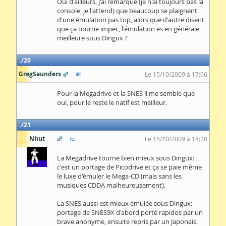
Oui d'ailleurs, j'ai remarqué (je n'ai toujours pas la
console, je l'attend) que beaucoup se plaignent
d'une émulation pas top, alors que d'autre disent
que ça tourne impec, l'émulation es en générale
meilleure sous Dingux ?
20
GregSaunders
Le 15/10/2009 à 17:06
Pour la Megadrive et la SNES il me semble que
oui, pour le reste le natif est meilleur.
21
Nhut
Le 15/10/2009 à 18:28
La Megadrive tourne bien mieux sous Dingux:
c'est un portage de Picodrive et ça se paie même
le luxe d'émuler le Mega-CD (mais sans les
musiques CDDA malheureusement).
La SNES aussi est mieux émulée sous Dingux:
portage de SNES9X d'abord porté rapidos par un
brave anonyme, ensuite repris par un Japonais.