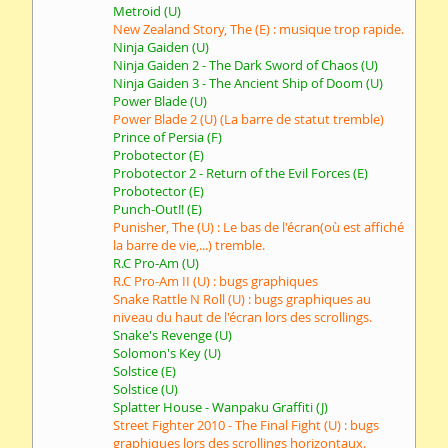
Metroid (U)
New Zealand Story, The (E) : musique trop rapide.
Ninja Gaiden (U)
Ninja Gaiden 2 - The Dark Sword of Chaos (U)
Ninja Gaiden 3 - The Ancient Ship of Doom (U)
Power Blade (U)
Power Blade 2 (U) (La barre de statut tremble)
Prince of Persia (F)
Probotector (E)
Probotector 2 - Return of the Evil Forces (E)
Probotector (E)
Punch-Out!! (E)
Punisher, The (U) : Le bas de l'écran(où est affiché
la barre de vie,...) tremble.
R.C Pro-Am (U)
R.C Pro-Am II (U) : bugs graphiques
Snake Rattle N Roll (U) : bugs graphiques au
niveau du haut de l'écran lors des scrollings.
Snake's Revenge (U)
Solomon's Key (U)
Solstice (E)
Solstice (U)
Splatter House - Wanpaku Graffiti (J)
Street Fighter 2010 - The Final Fight (U) : bugs
graphiques lors des scrollings horizontaux.