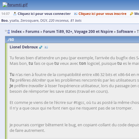
14:07
Cliquez ici pour vous connecter
Cliquez ici pour vous inscrire
Mo
Boo
ysalla
Zerosquare
DGY
220 inconnus
81 bots
Index
Forums
Forum Ti89, 92+, Voyage 200 et Nspire
Software
T
60
Lionel Debroux
Tu ferais bien d'attendre un peu (par exemple, l'arrivée du bugfix des SA
Mais bon,
tu
fais ce que
tu
veux avec
ton
logiciel, puisque
tu
es le mai
Tu
n'as rien à foutre de la compatibilité entre x86 32 bits et x86-64 en 
Tu
préfères
décréter
que les problèmes rencontrés par les utilisateurs so
Je
préfère
travailler
à lisser l'expérience utilisateur, lors du passage (en 
besoin de réimporter les save states (travail en cours).
Et comme je viens de te l'écrire sur #tigcc, où tu as posté la même chose 
Il n'y a que ceux qui ne font rien qui ne risquent pas de se tromper.
Je pourrais corriger bêtement le bug, en copiant-collant du code depuis 
de faire autrement.