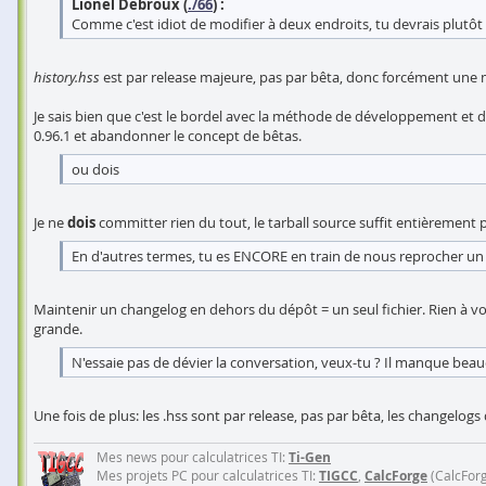
Lionel Debroux (
./66
) :
Comme c'est idiot de modifier à deux endroits, tu devrais plutôt 
history.hss
est par release majeure, pas par bêta, donc forcément une m
Je sais bien que c'est le bordel avec la méthode de développement et d
0.96.1 et abandonner le concept de bêtas.
ou dois
Je ne
dois
committer rien du tout, le tarball source suffit entièrement 
En d'autres termes, tu es ENCORE en train de nous reprocher un t
Maintenir un changelog en dehors du dépôt = un seul fichier. Rien à vo
grande.
N'essaie pas de dévier la conversation, veux-tu ? Il manque bea
Une fois de plus: les .hss sont par release, pas par bêta, les changel
Mes news pour calculatrices TI:
Ti-Gen
Mes projets PC pour calculatrices TI:
TIGCC
,
CalcForge
(CalcFor