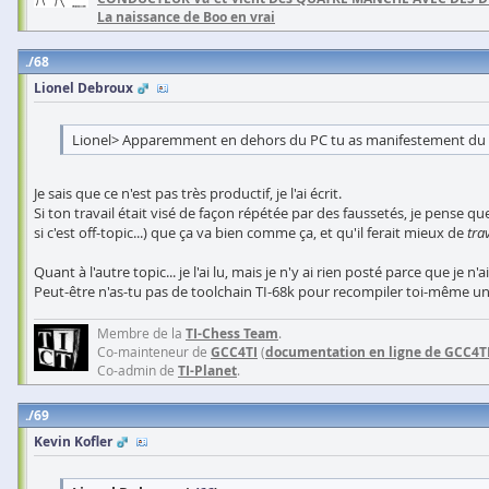
La naissance de Boo en vrai
68
Lionel Debroux
Lionel> Apparemment en dehors du PC tu as manifestement du tem
Je sais que ce n'est pas très productif, je l'ai écrit.
Si ton travail était visé de façon répétée par des faussetés, je pense que
si c'est off-topic...) que ça va bien comme ça, et qu'il ferait mieux de
trav
Quant à l'autre topic... je l'ai lu, mais je n'y ai rien posté parce que je n'
Peut-être n'as-tu pas de toolchain TI-68k pour recompiler toi-même une v
Membre de la
TI-Chess Team
.
Co-mainteneur de
GCC4TI
(
documentation en ligne de GCC4T
Co-admin de
TI-Planet
.
69
Kevin Kofler