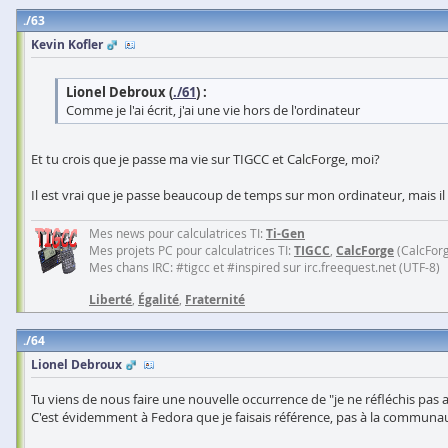
63
Kevin Kofler
Lionel Debroux (
./61
) :
Comme je l'ai écrit, j'ai une vie hors de l'ordinateur
Et tu crois que je passe ma vie sur TIGCC et CalcForge, moi?
Il est vrai que je passe beaucoup de temps sur mon ordinateur, mais il y
Mes news pour calculatrices TI:
Ti-Gen
Mes projets PC pour calculatrices TI:
TIGCC
,
CalcForge
(CalcFor
Mes chans IRC: #tigcc et #inspired sur irc.freequest.net (UTF-8)
Liberté
,
Égalité
,
Fraternité
64
Lionel Debroux
Tu viens de nous faire une nouvelle occurrence de "je ne réfléchis pas ava
C'est évidemment à Fedora que je faisais référence, pas à la communa