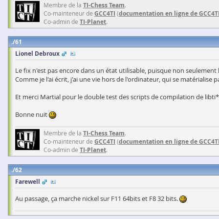
Membre de la
TI-Chess Team
.
Co-mainteneur de
GCC4TI
(
documentation en ligne de GCC4T
Co-admin de
TI-Planet
.
61
Lionel Debroux
Le fix n'est pas encore dans un état utilisable, puisque non seulement le
Comme je l'ai écrit, j'ai une vie hors de l'ordinateur, qui se matériali
Et merci Martial pour le double test des scripts de compilation de libti*
Bonne nuit
Membre de la
TI-Chess Team
.
Co-mainteneur de
GCC4TI
(
documentation en ligne de GCC4T
Co-admin de
TI-Planet
.
62
Farewell
Au passage, ça marche nickel sur F11 64bits et F8 32 bits.