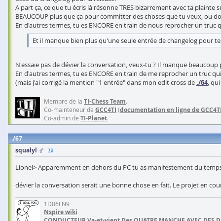
A part ça, ce que tu écris là résonne TRES bizarrement avec ta plainte 
BEAUCOUP plus que ça pour committer des choses que tu veux, ou doi
En d'autres termes, tu es ENCORE en train de nous reprocher un truc q
Et il manque bien plus qu'une seule entrée de changelog pour t
N'essaie pas de dévier la conversation, veux-tu ? Il manque beaucoup
En d'autres termes, tu es ENCORE en train de me reprocher un truc qui
(mais j'ai corrigé la mention "1 entrée" dans mon edit cross de
./64
, qu
Membre de la
TI-Chess Team
.
Co-mainteneur de
GCC4TI
(
documentation en ligne de GCC4T
Co-admin de
TI-Planet
.
67
squalyl
Lionel> Apparemment en dehors du PC tu as manifestement du temps à p
dévier la conversation serait une bonne chose en fait. Le projet en cour
1D86FN9
Nspire wiki
CONDUCTEUR Va-et-vient Des QUATRE MANCHE AVEC DES 