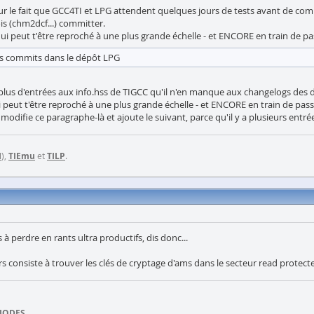
sur le fait que GCC4TI et LPG attendent quelques jours de tests avant de comm
s (chm2dcf...) committer.
ui peut t'être reproché à une plus grande échelle - et ENCORE en train de 
es commits dans le dépôt LPG
 plus d'entrées aux info.hss de TIGCC qu'il n'en manque aux changelogs des 
 peut t'être reproché à une plus grande échelle - et ENCORE en train de pa
i modifie ce paragraphe-là et ajoute le suivant, parce qu'il y a plusieurs entré
I
),
TIEmu
et
TILP
.
erdre en rants ultra productifs, dis donc...
s consiste à trouver les clés de cryptage d'ams dans le secteur read protected
DIODES