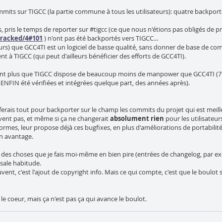
mits sur TIGCC (la partie commune à tous les utilisateurs): quatre backports
ris le temps de reporter sur #tigcc (ce que nous n'étions pas obligés de pre
-cracked/4#101
) n'ont pas été backportés vers TIGCC...
illeurs) que GCC4TI est un logiciel de basse qualité, sans donner de base de c
ent à TIGCC (qui peut d'ailleurs bénéficier des efforts de GCC4TI).
ant plus que TIGCC dispose de beaucoup moins de manpower que GCC4TI (7 pe
 ENFIN été vérifiées et intégrées quelque part, des années après).
je ferais tout pour backporter sur le champ les commits du projet qui est me
vent pas, et même si ça ne changerait
absolument rien
pour les utilisateur
-formes, leur propose déjà ces bugfixes, en plus d'améliorations de portabilité
n avantage.
res des choses que je fais moi-même en bien pire (entrées de changelog, par 
 sale habitude.
nt, c'est l'ajout de copyright info. Mais ce qui compte, c'est que le boulot soit
le coeur, mais ça n'est pas ça qui avance le boulot.