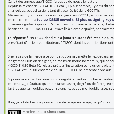
Ca fait des années que TIGCC n'a pas eu de nouvelle feature.
Depuis la release de GCC4TI 0.96 Beta 9, il y a sept mois, il y a eu
six
com
changelogs, auquel tu tiens tant (il a été réalisé dans GCC4TI).
Même des bugs que nous avons corrigés dans GCC4TI, et pour certains, p
encore cette nuit à
topics/123585-moved-ti-83-plus-os-signing-key
Tu aimes signifier à qui veut l'entendre (ou qui n'en a rien à faire, d'a
héritier de TIGCC - mais GCC4TI travaille à élever la qualité, contrairem
La réponse à "Is TIGCC dead ?" n'a jamais autant été "Yes."
, d'aut
elles étant d'anciens contributeurs à TIGCC, dont les contributions ont
Si je faisais de la merde à ce point et qu'on m'y mette le nez dedans, 
longtemps l'illusion des gens, de moins en moins nombreux, qui ne sa
* GCC4TI 0.96 Beta 10, release prête à l'installation sur plusieurs plate
* GCC4TI est un sur-ensemble de TIGCC: TIGCC ne présente donc aucu
Si j'avais moi aussi l'incorrection de régulièrement reprocher à d'aut
en temps...), il faudrait qu'on me fasse passer, de gré ou de force, cette
Un truc que tu n'oublies pas, en revanche, et que moi j'oublie assez souve
Bon, ça fait du bien de pouvoir dire, de temps en temps, ce qu'on a sur 
Membre de la
TI-Chess Team
.