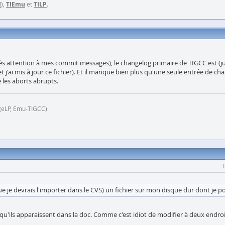
I
),
TIEmu
et
TILP
.
très attention à mes commit messages), le changelog primaire de TIGCC est (jus
et j'ai mis à jour ce fichier). Et il manque bien plus qu'une seule entrée de
 les aborts abrupts.
geLP, Emu-TIGCC)
e je devrais l'importer dans le CVS) un fichier sur mon disque dur dont je poste
rce qu'ils apparaissent dans la doc. Comme c'est idiot de modifier à deux endroi