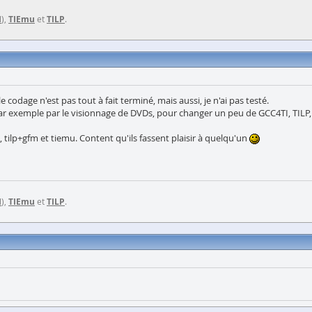
I
),
TIEmu
et
TILP
.
 codage n'est pas tout à fait terminé, mais aussi, je n'ai pas testé.
se par exemple par le visionnage de DVDs, pour changer un peu de GCC4TI, TILP,
, tilp+gfm et tiemu. Content qu'ils fassent plaisir à quelqu'un
I
),
TIEmu
et
TILP
.