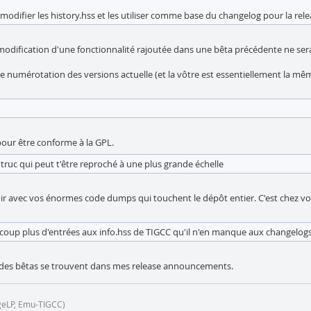
modifier les history.hss et les utiliser comme base du changelog pour la rele
odification d'une fonctionnalité rajoutée dans une bêta précédente ne sera 
e numérotation des versions actuelle (et la vôtre est essentiellement la même
pour être conforme à la GPL.
ruc qui peut t'être reproché à une plus grande échelle
ir avec vos énormes code dumps qui touchent le dépôt entier. C'est chez vou
ucoup plus d'entrées aux info.hss de TIGCC qu'il n'en manque aux changelog
ogs des bêtas se trouvent dans mes release announcements.
geLP, Emu-TIGCC)