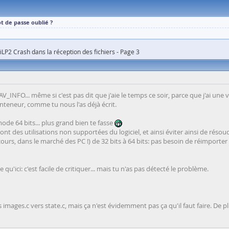
t de passe oublié ?
iLP2 Crash dans la réception des fichiers - Page 3
V_INFO... même si c'est pas dit que j'aie le temps ce soir, parce que j'ai une v
nteneur, comme tu nous l'as déjà écrit.
mode 64 bits... plus grand bien te fasse
nt des utilisations non supportées du logiciel, et ainsi éviter ainsi de résou
cours, dans le marché des PC !) de 32 bits à 64 bits: pas besoin de réimporter le
qu'ici: c'est facile de critiquer... mais tu n'as pas détecté le problème.
images.c vers state.c, mais ça n'est évidemment pas ça qu'il faut faire. De pl