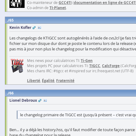
Co-mainteneur de
GCC4TI
(
documentation en ligne de GCC4T
Co-admin de
TI-Planet
.
65
Kevin Kofler
Les changelogs de KTIGCC sont autogénérés à l'aide de
cvs2cl
(je fais 
fichier sur mon disque dur dont je poste le contenu lors de la release (
pas mis à jour non plus le changelog pour la modification qui désactive
Mes news pour calculatrices TI:
Ti-Gen
Mes projets PC pour calculatrices TI:
TIGCC
,
CalcForge
(CalcFor
Mes chans IRC: #tigcc et #inspired sur irc.freequest.net (UTF-8)
Liberté
,
Égalité
,
Fraternité
66
Lionel Debroux
le changelog primaire de TIGCC est (jusqu'à présent – c'est vrai qu
Ben... il y a déjà les history.hss, qu'il faut modifier de toute façon pa
base du changelog pour la release.