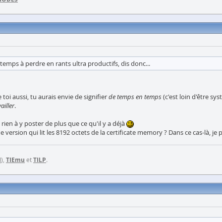
ps à perdre en rants ultra productifs, dis donc...
 toi aussi, tu aurais envie de signifier
de temps en temps
(c'est loin d'être sy
ailler
.
ai rien à y poster de plus que ce qu'il y a déjà
ersion qui lit les 8192 octets de la certificate memory ? Dans ce cas-là, je pe
I
),
TIEmu
et
TILP
.