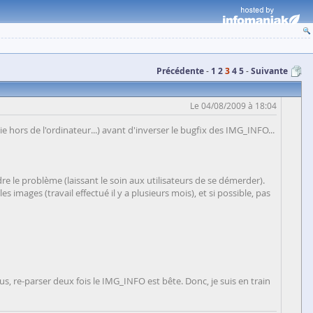
Précédente
1
2
3
4
5
Suivante
Le 04/08/2009 à 18:04
ie hors de l'ordinateur...) avant d'inverser le bugfix des IMG_INFO...
dre le problème (laissant le soin aux utilisateurs de se démerder).
s images (travail effectué il y a plusieurs mois), et si possible, pas
us, re-parser deux fois le IMG_INFO est bête. Donc, je suis en train