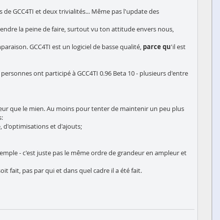
 de GCC4TI et deux trivialités... Même pas l'update des
ndre la peine de faire, surtout vu ton attitude envers nous,
omparaison. GCC4TI est un logiciel de basse qualité,
parce qu
'il est
rsonnes ont participé à GCC4TI 0.96 Beta 10 - plusieurs d'entre
illeur que le mien. Au moins pour tenter de maintenir un peu plus
s:
, d'optimisations et d'ajouts;
exemple - c'est juste pas le même ordre de grandeur en ampleur et
 fait, pas par qui et dans quel cadre il a été fait.