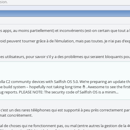
sion.
s apps, au moins partiellement) et inconvénients (est-on certain que tout a b
roid peuvent tourner grâce à de l'émulation, mais pas toutes. Je n'ai pas d'e
 utilisateurs, pour savoir s'il y a des problèmes qui seraient bloquants pou
Jolla C2 community devices with Sailfish OS 5.0. We’re preparing an update t
build system – hopefully not taking long time 🤞. Awesome to see the first o
ug reports. PLEASE NOTE: The security code of Sailfish OS is a minim...
s c'est un des rares téléphones qui est supporté à peu près correctement par c
onnait concrètement.
pas mal de choses qui ne fonctionnent pas, ou mal (entre autres la gestion de la