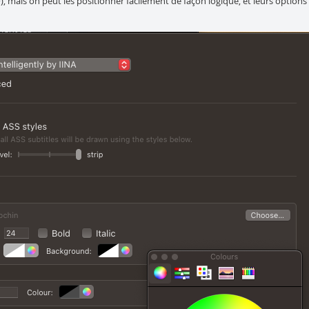
mais on peut les positionner facilement de façon logique, et leurs options u