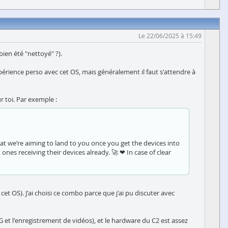
Le 22/06/2025 à 15:49
ien été "nettoyé" ?).
xpérience perso avec cet OS, mais généralement il faut s'attendre à
r toi. Par exemple :
hat we’re aiming to land to you once you get the devices into
nes receiving their devices already. 🚀 ❤ In case of clear
et OS). J'ai choisi ce combo parce que j'ai pu discuter avec
 4G et l'enregistrement de vidéos), et le hardware du C2 est assez