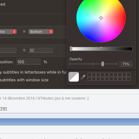
 le 14 décembre 2016 ! N'hésitez pas à me soutenir :)
2741