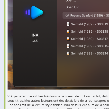
VLC par exemple est très très loin de ce niveau de finition. En fait, de t
sous-titres. Mes autres lecteurs ont des délais lors de la reprise après u
une appli fait de la lecture style fichier UNIX dessus, elle aura de la 