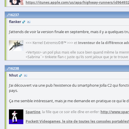
https://itunes.apple.com/us/app/highway-runners/id96493
16237
flanker
J'attends de voir la version finale en septembre, mais il y a quelques tr
<<< Kernel Extremis©®™ >>> et
Inventeur de la différence adm
<Vertyos> un poil plus mais elle suce bien quand même la mien
<Sabrina`> tinkiete flan c juste qu'ils sont jaloux que je te trouv
16238
Nhut
J'ai découvert via une pub l'existence du smartphone Jolla C2 qui fon
pays.
Ça me semble intéressant, mais je me demande en pratique ce qui le di
Spartine
, la fille que ce soir elle dîne en enfer:
http://www.spar
Pockett Videogames, le site de toutes les consoles portables!