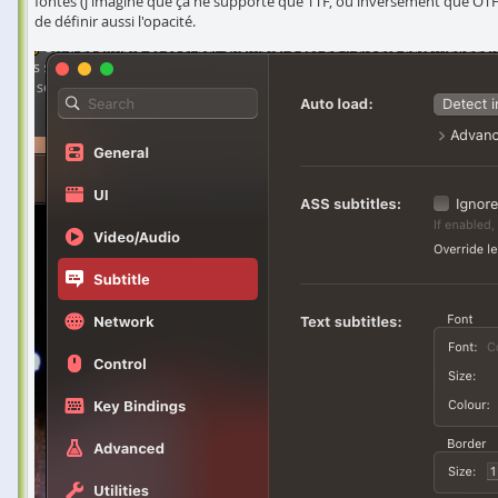
fontes (j'imagine que ça ne supporte que TTF, ou inversement que OTF), 
de définir aussi l'opacité.