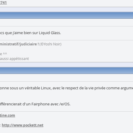
2741
ucs que j'aime bien sur Liquid Glass.
inistratif/judiciaire !
(©Yoshi Noir)
ne ^^
e aussi appétissant
ctionne sous un véritable Linux, avec le respect de la vie privée comme arg
fférencierait d'un Fairphone avec /e/OS.
tine.com
:
http://www.pockett.net