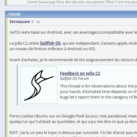
J'aime beaucoup faire des dessins aux petites filles! C'est ma pas
16239
Zerosquare
/e/OS reste basé sur Android, avec ses avantages (compatibilité avec le
Le Jolla C2 utilise
Sailfish OS
, qui est indépendant. Certains applis And
un niveau de finition inférieur à Android ou iOS.
Avant d'acheter, je te recommande de lire soigneusement les retours des
Feedback on Jolla C2
Sailfish OS Forum
This thread is for observations about the 
your hands. Estimated time depends on the 
bugs let’s report them in the category of B
Perso j'utilise Ubuntu sur un Google Pixel 3a (oui, c'est paradoxal, mai
quelqu'un qui l'utilisait au quotidien, et qui a pu me dire ce que ça d
EDIT : j'ai lu un peu le topic ci-dessus par curiosité. Y'a l'air d'avoir 