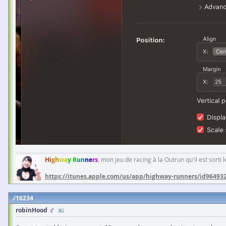
Hi
gh
wa
y R
un
ne
rs
, mon jeu de racing à la Outrun qu'il est sorti
https://itunes.apple.com/us/app/highway-runners/id96493
16234
robinHood