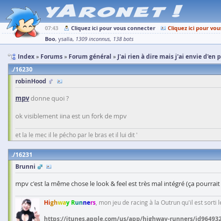
07:43
Cliquez ici pour vous connecter
Cliquez ici pour vou
Boo
ysalla
1309 inconnus
138 bots
Index
Forums
Forum général
J'ai rien à dire mais j'ai envie d'en 
16230
robinHood
mpv
donne quoi ?
ok visiblement iina est un fork de mpv
et la le mec il le pécho par le bras et il lui dit '
16231
Brunni
mpv c'est la même chose le look & feel est très mal intégré (ça pourrait 
Hi
gh
wa
y R
un
ne
rs
, mon jeu de racing à la Outrun qu'il est sorti
https://itunes.apple.com/us/app/highway-runners/id96493