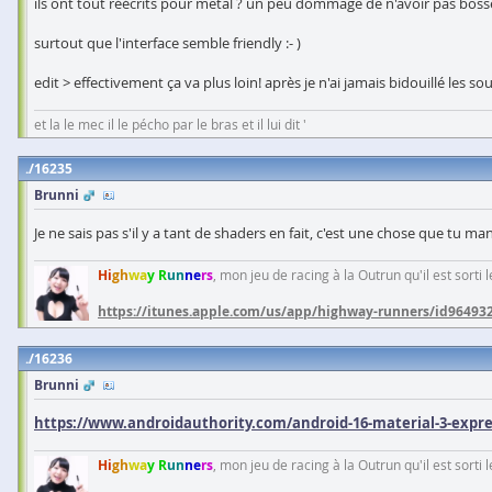
ils ont tout réécrits pour metal ? un peu dommage de n'avoir pas boss
surtout que l'interface semble friendly :- )
edit > effectivement ça va plus loin! après je n'ai jamais bidouillé les s
et la le mec il le pécho par le bras et il lui dit '
16235
Brunni
Je ne sais pas s'il y a tant de shaders en fait, c'est une chose que tu m
Hi
gh
wa
y R
un
ne
rs
, mon jeu de racing à la Outrun qu'il est sorti
https://itunes.apple.com/us/app/highway-runners/id96493
16236
Brunni
https://www.androidauthority.com/android-16-material-3-expressi
Hi
gh
wa
y R
un
ne
rs
, mon jeu de racing à la Outrun qu'il est sorti