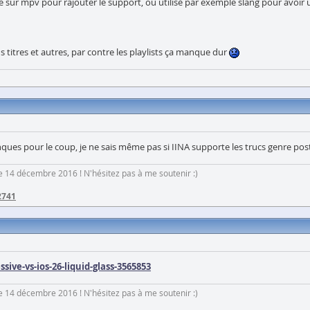
é sur mpv pour rajouter le support, ou utilisé par exemple slang pour avoi
ous titres et autres, par contre les playlists ça manque dur
anques pour le coup, je ne sais même pas si IINA supporte les trucs genre post 
 le 14 décembre 2016 ! N'hésitez pas à me soutenir :)
2741
ve-vs-ios-26-liquid-glass-3565853
 le 14 décembre 2016 ! N'hésitez pas à me soutenir :)