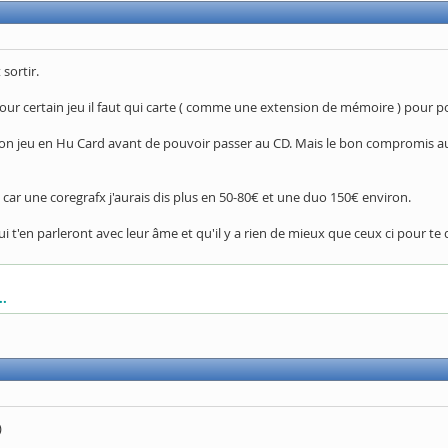
sortir.
our certain jeu il faut qui carte ( comme une extension de mémoire ) pour pou
on jeu en Hu Card avant de pouvoir passer au CD. Mais le bon compromis auss
, car une coregrafx j'aurais dis plus en 50-80€ et une duo 150€ environ.
, qui t'en parleront avec leur âme et qu'il y a rien de mieux que ceux ci pour 
..
)