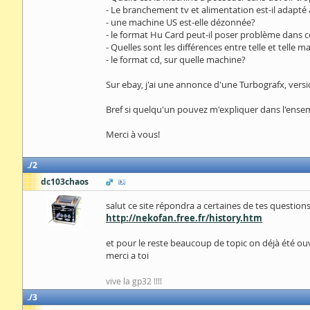
- Le branchement tv et alimentation est-il adapté 
- une machine US est-elle dézonnée?
- le format Hu Card peut-il poser problème dans c
- Quelles sont les différences entre telle et telle 
- le format cd, sur quelle machine?
Sur ebay, j'ai une annonce d'une Turbografx, versi
Bref si quelqu'un pouvez m'expliquer dans l'ensemb
Merci à vous!
2
dc103chaos
salut ce site répondra a certaines de tes questions
http://nekofan.free.fr/history.htm
et pour le reste beaucoup de topic on déjà été ou
merci a toi
vive la gp32 !!!!
3