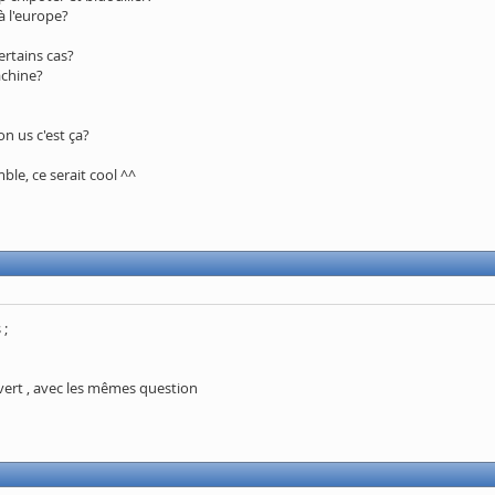
à l'europe?
ertains cas?
machine?
on us c'est ça?
le, ce serait cool ^^
 ;
vert , avec les mêmes question