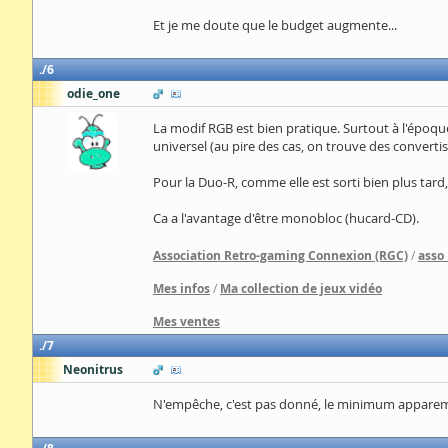
Et je me doute que le budget augmente...
6
odie_one
La modif RGB est bien pratique. Surtout à l'époque
universel (au pire des cas, on trouve des convert
Pour la Duo-R, comme elle est sorti bien plus tard,
Ca a l'avantage d'être monobloc (hucard-CD).
Association Retro-gaming Connexion (RGC)
/
asso
Mes infos
/
Ma collection de jeux vidéo
Mes ventes
7
Neonitrus
N'empêche, c'est pas donné, le minimum apparemme