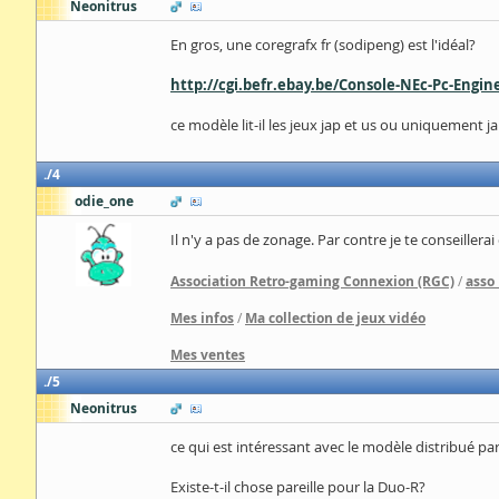
Neonitrus
En gros, une coregrafx fr (sodipeng) est l'idéal?
http://cgi.befr.ebay.be/Console-NEc-Pc-Engi
ce modèle lit-il les jeux jap et us ou uniquement j
4
odie_one
Il n'y a pas de zonage. Par contre je te conseille
Association Retro-gaming Connexion (RGC)
/
asso
Mes infos
/
Ma collection de jeux vidéo
Mes ventes
5
Neonitrus
ce qui est intéressant avec le modèle distribué par
Existe-t-il chose pareille pour la Duo-R?