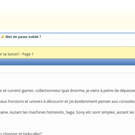
Mot de passe oublié ?
r se lancer! - Page 1
o et current-gamer, collectionneur (pas énorme, je viens à peine de dépasser 
ux horizons et univers à découvrir et j'ai évidemment penser aux consoles 
maine. Autant les machines Nintendo, Sega, Sony etc sont simples, autant l
p chipoter et bidouiller?