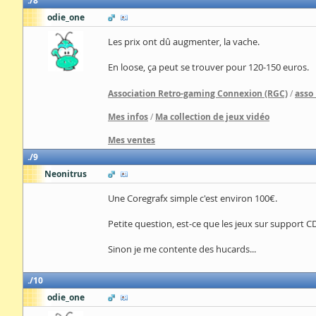
8
odie_one
Les prix ont dû augmenter, la vache.
En loose, ça peut se trouver pour 120-150 euros.
Association Retro-gaming Connexion (RGC)
/
asso
Mes infos
/
Ma collection de jeux vidéo
Mes ventes
9
Neonitrus
Une Coregrafx simple c'est environ 100€.
Petite question, est-ce que les jeux sur support CD
Sinon je me contente des hucards...
10
odie_one