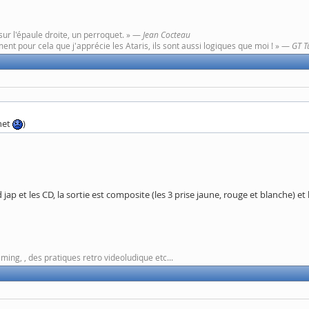
sur l'épaule droite, un perroquet. » —
Jean Cocteau
ent pour cela que j'apprécie les Ataris, ils sont aussi logiques que moi ! » —
GT T
onet
)
rd jap et les CD, la sortie est composite (les 3 prise jaune, rouge et blanche)
aming, , des pratiques retro videoludique etc...