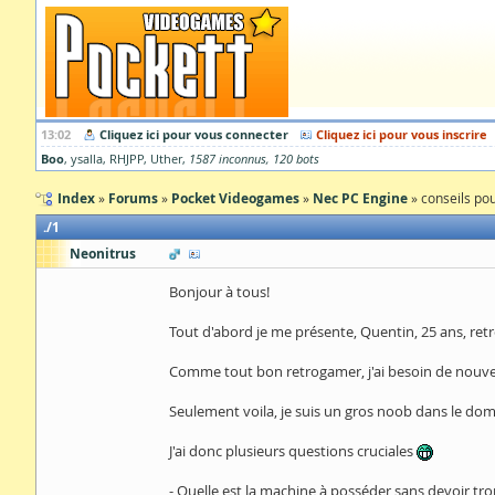
13:02
Cliquez ici pour vous connecter
Cliquez ici pour vous inscrire
Boo
ysalla
RHJPP
Uther
1587 inconnus
120 bots
Index
Forums
Pocket Videogames
Nec PC Engine
conseils pou
1
Neonitrus
Bonjour à tous!
Tout d'abord je me présente, Quentin, 25 ans, retr
Comme tout bon retrogamer, j'ai besoin de nouvea
Seulement voila, je suis un gros noob dans le do
J'ai donc plusieurs questions cruciales
- Quelle est la machine à posséder sans devoir tro