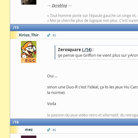
—
Zeroblog
—
« Tout homme porte sur l'épaule gauche un singe et, 
« Moi je cherche plus de logique non plus. C'est surem
15
Xirius_Thir
Zerosquare (
./14
) :
(je pense que Griffon ne vient plus sur yAr
Oui ...
sinon une Duo-R c'est l'idéal, ça lis les jeux Hu Ca
la norme)
Voila
la passion du jeux vidéo retro et alternatif, du retrog
16
mez