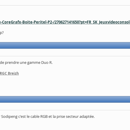
ne-CoreGrafx-Boite-Peritel-P2-/270627141650?pt=FR_SK_Jeuxvideocons
ap?
rai de prendre une gamme Duo R.
 RGC Breizh
 Sodipeng c'est le cable RGB et la prise secteur adaptée.