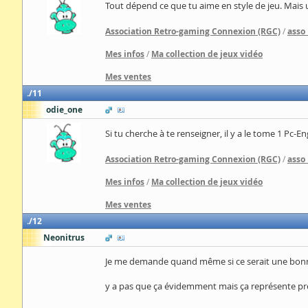
Tout dépend ce que tu aime en style de jeu. Mais 
Association Retro-gaming Connexion (RGC)
/
asso
Mes infos
/
Ma collection de jeux vidéo
Mes ventes
11
odie_one
Si tu cherche à te renseigner, il y a le tome 1 Pc-E
Association Retro-gaming Connexion (RGC)
/
asso
Mes infos
/
Ma collection de jeux vidéo
Mes ventes
12
Neonitrus
Je me demande quand même si ce serait une bonne 
y a pas que ça évidemment mais ça représente pre