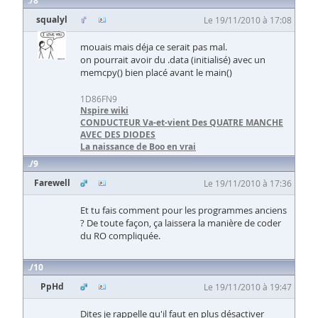
8
squalyl
Le 19/11/2010 à 17:08
mouais mais déja ce serait pas mal.
on pourrait avoir du .data (initialisé) avec un
memcpy() bien placé avant le main()
1D86FN9
Nspire wiki
CONDUCTEUR Va-et-vient Des QUATRE MANCHE
AVEC DES DIODES
La naissance de Boo en vrai
9
Farewell
Le 19/11/2010 à 17:36
Et tu fais comment pour les programmes anciens
? De toute façon, ça laissera la manière de coder
du RO compliquée.
10
PpHd
Le 19/11/2010 à 19:47
Dites je rappelle qu'il faut en plus désactiver