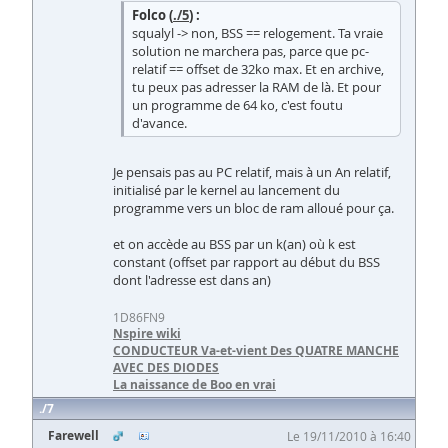
Folco (
./5
) :
squalyl -> non, BSS == relogement. Ta vraie
solution ne marchera pas, parce que pc-
relatif == offset de 32ko max. Et en archive,
tu peux pas adresser la RAM de là. Et pour
un programme de 64 ko, c'est foutu
d'avance.
Je pensais pas au PC relatif, mais à un An relatif,
initialisé par le kernel au lancement du
programme vers un bloc de ram alloué pour ça.
et on accède au BSS par un k(an) où k est
constant (offset par rapport au début du BSS
dont l'adresse est dans an)
1D86FN9
Nspire wiki
CONDUCTEUR Va-et-vient Des QUATRE MANCHE
AVEC DES DIODES
La naissance de Boo en vrai
7
Farewell
Le 19/11/2010 à 16:40