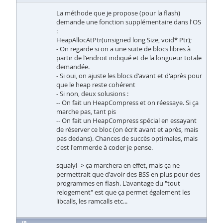
La méthode que je propose (pour la flash)
demande une fonction supplémentaire dans l'OS
:
HeapAllocAtPtr(unsigned long Size, void* Ptr);
- On regarde si on a une suite de blocs libres à
partir de l'endroit indiqué et de la longueur totale
demandée.
- Si oui, on ajuste les blocs d'avant et d'après pour
que le heap reste cohérent
- Si non, deux solusions :
-- On fait un HeapCompress et on réessaye. Si ça
marche pas, tant pis
-- On fait un HeapCompress spécial en essayant
de réserver ce bloc (on écrit avant et après, mais
pas dedans). Chances de succès optimales, mais
c'est l'emmerde à coder je pense.
squalyl -> ça marchera en effet, mais ça ne
permettrait que d'avoir des BSS en plus pour des
programmes en flash. L'avantage du "tout
relogement" est que ça permet également les
libcalls, les ramcalls etc...