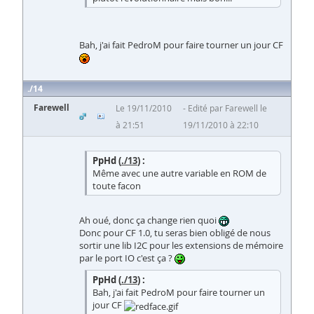
Bah, j'ai fait PedroM pour faire tourner un jour CF
14
Farewell
Le 19/11/2010
Edité par Farewell le
à 21:51
19/11/2010 à 22:10
PpHd (
./13
) :
Même avec une autre variable en ROM de
toute facon
Ah oué, donc ça change rien quoi
Donc pour CF 1.0, tu seras bien obligé de nous
sortir une lib I2C pour les extensions de mémoire
par le port IO c'est ça ?
PpHd (
./13
) :
Bah, j'ai fait PedroM pour faire tourner un
jour CF