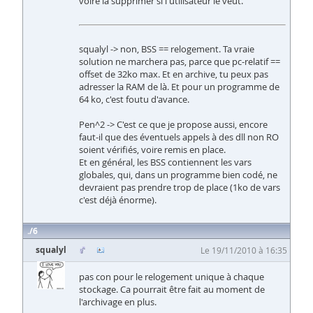
voire la supprimer si l'utilisateur le veut.
squalyl -> non, BSS == relogement. Ta vraie
solution ne marchera pas, parce que pc-relatif ==
offset de 32ko max. Et en archive, tu peux pas
adresser la RAM de là. Et pour un programme de
64 ko, c'est foutu d'avance.
Pen^2 -> C'est ce que je propose aussi, encore
faut-il que des éventuels appels à des dll non RO
soient vérifiés, voire remis en place.
Et en général, les BSS contiennent les vars
globales, qui, dans un programme bien codé, ne
devraient pas prendre trop de place (1ko de vars
c'est déjà énorme).
6
squalyl
Le 19/11/2010 à 16:35
pas con pour le relogement unique à chaque
stockage. Ca pourrait être fait au moment de
l'archivage en plus.