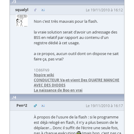
3
squalyl
Le 19/11/2010 à 16:12
Non c'est très mauvais pour la flash.
la vraie solution serait d'avoir un adressage des
BSS en relatif par rapport au contenu d'un
registre dédié à cet usage.
a ce propos, aucun outil dont on dispose ne sait
faire ça, pas vrai?
1D86FN9
Nspire wiki
CONDUCTEUR Va-et-vient Des QUATRE MANCHE
AVEC DES DIODES
La naissance de Boo en vrai
4
Pen^2
Le 19/11/2010 à 16:17
À propos de l'usure de la flash : si le programme
est déjà relogé en flash, il n'y a plus besoin de le
déplacer... Donc il suffit de l'écrire une seule fois,
pas à chaque exécution
(mais bon, c'est pas ça