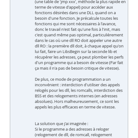
(une table de 'jmp xxx', méthode la plus rapide en
terme de vitesse d'appel) pour accéder aux
fonctions désirées dans une DLL quand on a
besoin d'une fonction. Je précalcule toutes les
fonctions qui me sont nécessaires à l'avance,
donc le travail n'est fait qu'une fois à l'init, mais
c'est quand même pas optimal, particulièrement
dans le cas où une dll RO doit appeler une autre
dll RO : la première dll doit, à chaque appel qu'on
lui fait, faire un LibsBegin sur la seconde lib et
récupérer les adresses, ça peut plomber les perfs
d'un programme qui a besoin de vitesse (Par fait
ça mais il n'a pas de besoin critique de vitesse).
De plus, ce mode de programmation a un
inconvénient : interdiction d'utiliser des appels
relogés pour les dll, les romcalls, interdiction des
BSS et des relogements internes (en adresses
absolues). Hors malheureusement, ce sont les
appels les plus efficaces en terme de vitesse.
La solution que j'ai imaginée :
Si le programme a des adresses à reloger
(relogement de dll, de romcall, relogement