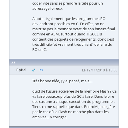
coder vite sans se prendre la tête pour un
adressage foireux.
A noter également que les programmes RO
deviendront possibles en C. En effet, on ne
maitrise pas le moindre octet de son binaire final
comme en ASM, surtout quand TIGCCLIB
contient des paquets de relogements, donc c'est
très difficile (et vraiment très chiant) de faire du
RO en C.
2
PpHd
Le 19/11/2010 à 15:58
Très bonne idée, j'y ai pensé, mais....
quid de l'usure accélérée de la mémoire Flash ? Ca
va faire beaucoup plus de GC à faire. Dans le pire
des cas une à chaque execution du programme...
Tiens ca me rappelle que dans PedroM je ne gère
pas le cas où la Flash ne marche plus dans les
archives... A corriger.