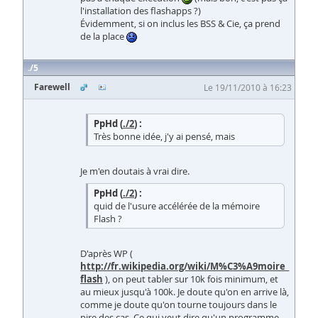
l'installation des flashapps ?)
Évidemment, si on inclus les BSS & Cie, ça prend
de la place
5
Farewell
Le 19/11/2010 à 16:23
PpHd (
./2
) :
Très bonne idée, j'y ai pensé, mais
Je m'en doutais à vrai dire.
PpHd (
./2
) :
quid de l'usure accélérée de la mémoire
Flash ?
D'après WP (
http://fr.wikipedia.org/wiki/M%C3%A9moire_
flash
), on peut tabler sur 10k fois minimum, et
au mieux jusqu'à 100k. Je doute qu'on en arrive là,
comme je doute qu'on tourne toujours dans le
pire des cas. Ce qui veut dire qu'un programme