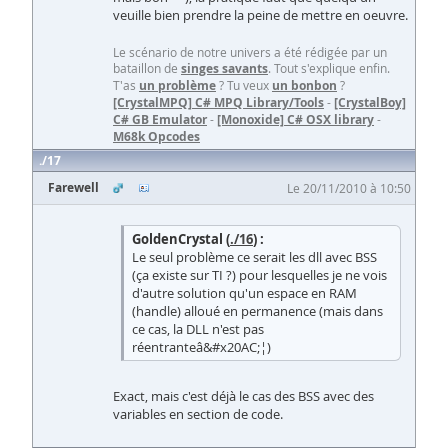
veuille bien prendre la peine de mettre en oeuvre.
Le scénario de notre univers a été rédigée par un
bataillon de
singes savants
. Tout s'explique enfin.
T'as
un problème
? Tu veux
un bonbon
?
[CrystalMPQ] C# MPQ Library/Tools
-
[CrystalBoy]
C# GB Emulator
-
[Monoxide] C# OSX library
-
M68k Opcodes
17
Farewell
Le 20/11/2010 à 10:50
GoldenCrystal (
./16
) :
Le seul problème ce serait les dll avec BSS
(ça existe sur TI ?) pour lesquelles je ne vois
d'autre solution qu'un espace en RAM
(handle) alloué en permanence (mais dans
ce cas, la DLL n'est pas
réentranteâ&#x20AC;¦)
Exact, mais c'est déjà le cas des BSS avec des
variables en section de code.