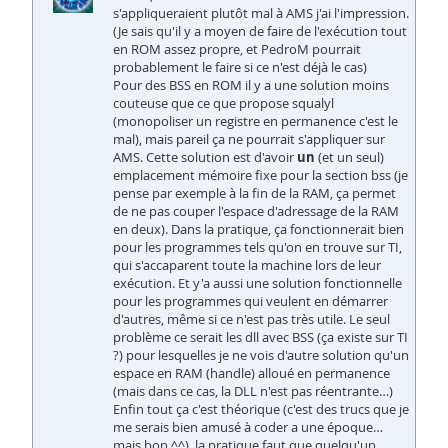
s'appliqueraient plutôt mal à AMS j'ai l'impression.
(Je sais qu'il y a moyen de faire de l'exécution tout
en ROM assez propre, et PedroM pourrait
probablement le faire si ce n'est déjà le cas)
Pour des BSS en ROM il y a une solution moins
couteuse que ce que propose squalyl
(monopoliser un registre en permanence c'est le
mal), mais pareil ça ne pourrait s'appliquer sur
AMS. Cette solution est d'avoir
un
(et un seul)
emplacement mémoire fixe pour la section bss (je
pense par exemple à la fin de la RAM, ça permet
de ne pas couper l'espace d'adressage de la RAM
en deux). Dans la pratique, ça fonctionnerait bien
pour les programmes tels qu'on en trouve sur TI,
qui s'accaparent toute la machine lors de leur
exécution. Et y'a aussi une solution fonctionnelle
pour les programmes qui veulent en démarrer
d'autres, même si ce n'est pas très utile. Le seul
problème ce serait les dll avec BSS (ça existe sur TI
?) pour lesquelles je ne vois d'autre solution qu'un
espace en RAM (handle) alloué en permanence
(mais dans ce cas, la DLL n'est pas réentrante…)
Enfin tout ça c'est théorique (c'est des trucs que je
me serais bien amusé à coder a une époque…
mais bon ^^), la pratique faut que quelqu'un