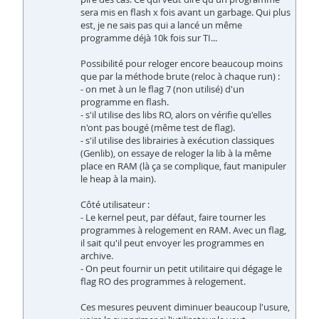
sera mis en flash x fois avant un garbage. Qui plus
est, je ne sais pas qui a lancé un même
programme déjà 10k fois sur TI...
Possibilité pour reloger encore beaucoup moins
que par la méthode brute (reloc à chaque run) :
- on met à un le flag 7 (non utilisé) d'un
programme en flash.
- s'il utilise des libs RO, alors on vérifie qu'elles
n'ont pas bougé (même test de flag).
- s'il utilise des librairies à exécution classiques
(Genlib), on essaye de reloger la lib à la même
place en RAM (là ça se complique, faut manipuler
le heap à la main).
Côté utilisateur :
- Le kernel peut, par défaut, faire tourner les
programmes à relogement en RAM. Avec un flag,
il sait qu'il peut envoyer les programmes en
archive.
- On peut fournir un petit utilitaire qui dégage le
flag RO des programmes à relogement.
Ces mesures peuvent diminuer beaucoup l'usure,