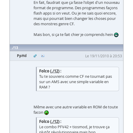
En fait, faudrait que ça fasse l'objet d'un nouveau
format de programme. Des programmes façons
flash apps si on veut. Ou je ne sais quoi encore,
mais qui pourrait bien changer les choses pour
des monstres genre CF.
Mais bon, si ça te fait chier je comprends hein
13
PpHd
Le 19/11/2010 à 20:53
Folco (
./12
) :
Tu te souviens comme CF ne tournait pas
sur un AMS avec une simple variable en
RAM ?
Même avec une autre variable en ROM de toute
facon
Folco (
./12
) :
Le combo PFV42 + tiosmod, je trouve ça
plutôt révolutionnaire mais bon...