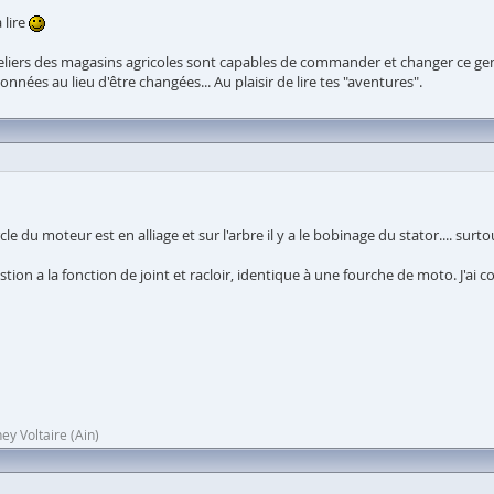
 lire
eliers des magasins agricoles sont capables de commander et changer ce genre 
nnées au lieu d'être changées... Au plaisir de lire tes "aventures".
e du moteur est en alliage et sur l'arbre il y a le bobinage du stator.... surtou
stion a la fonction de joint et racloir, identique à une fourche de moto. J'ai
ey Voltaire (Ain)