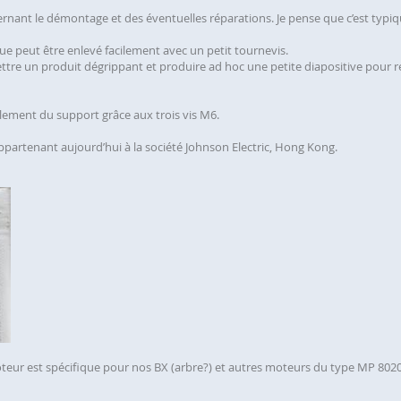
ernant le démontage et des éventuelles réparations. Je pense que c’est typiqu
ique peut être enlevé facilement avec un petit tournevis.
mettre un produit dégrippant et produire ad hoc une petite diapositive pour ret
ilement du support grâce aux trois vis M6.
, appartenant aujourd’hui à la société Johnson Electric, Hong Kong.
moteur est spécifique pour nos BX (arbre?) et autres moteurs du type MP 8020