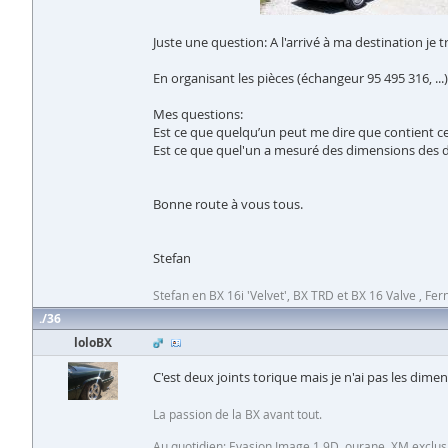
Juste une question: A l'arrivé à ma destination je 
En organisant les pièces (échangeur 95 495 316, ...) 
Mes questions:
Est ce que quelqu’un peut me dire que contient ce
Est ce que quel'un a mesuré des dimensions des de
Bonne route à vous tous.
Stefan
Stefan en BX 16i 'Velvet', BX TRD et BX 16 Valve , Fern
36
loloBX
C'est deux joints torique mais je n'ai pas les dimen
La passion de la BX avant tout.
Au quotidien: Evasion Image 1.9D, ourane, XM exclus