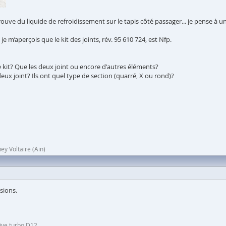
trouve du liquide de refroidissement sur le tapis côté passager... je pense à u
je m’aperçois que le kit des joints, rév. 95 610 724, est Nfp.
 kit? Que les deux joint ou encore d'autres éléments?
ux joint? Ils ont quel type de section (quarré, X ou rond)?
ey Voltaire (Ain)
sions.
ive turbo D12.