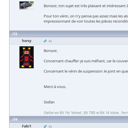
Bonsoir, ton sujet est très plaisant et intéressant à
Pour ton vérin, on n'y pense pas assez mais les at
impressionnant de voir toutes les pièces reconditio
33
horsy
Bonsoir,
Concernant chauffer: je suis méfiant, car le couvercl
Concernant le vérin de suspension: le joint en que
Merci à vous.
Stefan
Stefan en BX 16i 'Velvet', BX TRD et BX 16 Valve , Fern
34
Fabi1