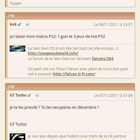
Topper
18
kuk
Le 06/11/2011 à 23:57
ja'i laiser mon matos PS2: 1 gun et 3 jeux de tire PS2
La Neo Geo CD à son site (en tout cas elle essaye...):
http://neogeocdworld.info/
Le forum de la Neo Geo sur Yaronet:
forums/264
Un petit site sur l'Atari Falcon avec plein de trucs bon pour
votre poussin:
http://falcon.ti-fr.com/
19
GT Turbo
Le 07/11/2011 à 01:06
Je te les prends ? Tu les recuperes en décembre ?
GT Turbo
je sais pas depuis que Fadest nous mets de la zik partout