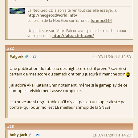
La Neo Geo CD à son site (en tout cas elle essaye...):
http://neogeocdworld.info/
Le forum de la Neo Geo sur Yaronet:
forums/264
Un petit site sur l'Atari Falcon avec plein de trucs bon pour
votre poussin:
http://falcon.ti-fr.com/
22
Palgork
Le 07/11/2011 à 13:53
Une publication du tableau des high score est-il prévu ? savoir si
certain de mes score du samedi ont tenu jusqu'à dimanche soir
J'ai adoré Akai Katana Shin notament, même si le gameplay de ce
shmup est visiblement assez complexe.
Je trouve aussi regrettable qu'il n'y ait pas eu un super aleste par
contre (qui pour moi est LE meilleur shmup de la SNES)
23
boby jack
Le 07/11/2011 à 14:27