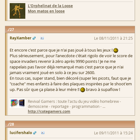
L'Orphelinat de la Loose
Mon matos en loose
27
RayXamber
Le 08/11/2011 à 21:25
Et encore c'est parce que je n'ai pas joué à tous les jeux !
Plus sérieusement, pour l'anecdote c'était rigolo de voir le score de
space invaders revenir à zéro après 9990 points ! Je ne me
rappelais pas l'avoir déjà remarqué mais c'est parce que je n'ai
jamais vraiment joué en solo à ce jeu sur 2600.
En tous cas, super stand, bien décoré (super les picots, faut que je
"coache" mes enfants à faire des plaques inspirées par le shoot'em
up. Pas sûr que ça plaise à leur mère !!
bravo à supaflow !
Revival Gamers : toute l'actu du jeu vidéo homebrew -
demoscene - reportage - programmation - ...
http://cotegamers.com
28
lucifershalo
Le 09/11/2011 à 15:24