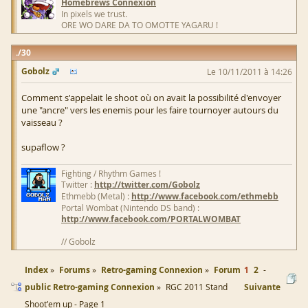
Homebrews Connexion
In pixels we trust.
ORE WO DARE DA TO OMOTTE YAGARU !
30
Gobolz
Le 10/11/2011 à 14:26
Comment s'appelait le shoot où on avait la possibilité d'envoyer
une "ancre" vers les enemis pour les faire tournoyer autours du
vaisseau ?
supaflow ?
Fighting / Rhythm Games !
Twitter :
http://twitter.com/Gobolz
Ethmebb (Metal) :
http://www.facebook.com/ethmebb
Portal Wombat (Nintendo DS band) :
http://www.facebook.com/PORTALWOMBAT
// Gobolz
Index
Forums
Retro-gaming Connexion
Forum
1
2
public Retro-gaming Connexion
RGC 2011 Stand
Suivante
Shoot'em up - Page 1