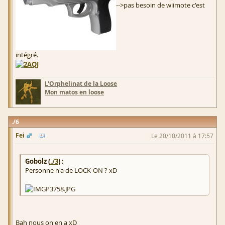
-->pas besoin de wiimote c'est
intégré.
L'Orphelinat de la Loose
Mon matos en loose
6
Fei
Le 20/10/2011 à 17:57
Gobolz (
./3
) :
Personne n'a de LOCK-ON ? xD
Bah nous on en a xD