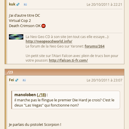
kuk
Le 20/10/2011 à 22:21
j'ai d'autre titre DC
Virtual Cop 2
Death Crimson OK
La Neo Geo CD à son site (en tout cas elle essaye...):
http://neogeocdworld.info/
Le forum de la Neo Geo sur Yaronet:
forums/264
Un petit site sur l'Atari Falcon avec plein de trucs bon pour
votre poussin:
http://falcon.ti-fr.com/
23
Fei
Le 20/10/2011 à 23:07
manoloben (
./18
) :
il marche pas le flingue le premier Die Hard je crois? C'est le
deux "Las Vegas" qui fonctionne non?
Je parlais du pistolet Scorpion !