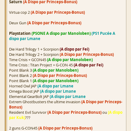
Saturn
(A Dispo par Princeps-Bonus)
Virtua cop 2
(A Dispo par Princeps-Bonus)
Deux Gun
(A Dispo par Princeps-Bonus)
Playstation
(PSONE A dispo par Manoloben)
(PS1 Pucée A
dispo par Lmane
Die Hard Trilogy 1 + Scorpion
(A dispo par Fei)
Die Hard Trilogy 2 + Scorpion
(A Dispo par Princeps-Bonus)
Time Crisis + GCON45
(A dispo par Manoloben)
Time Crisis : Titan Project + G-CON 45
(A dispo par Fei)
Point Blank 3
(A dispo par Manoloben)
Point Blank 2
(A Dispo par Princeps-Bonus)
Point Blank 1
(A dispo par Manoloben)
Horned Owl JAP
(A dispo par Lmane
Omega Boost JAP
(A dispo par Lmane
Elemental GearBolt JAP
(A dispo par Lmane
Extrem Ghostbusters the ultime invasion
(A Dispo par Princeps-
Bonus)
Resident Evil Survivor
(A Dispo par Princeps-Bonus)
ou
(A dispo
par Kuk)
???
2 guns G-CON45
(A Dispo par Princeps-Bonus)