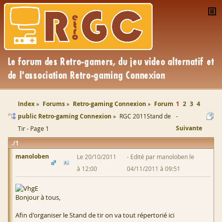
Index
Forums
Retro-gaming Connexion
Forum
1
2
3
4
public Retro-gaming Connexion
RGC 2011Stand de
Suivante
Tir - Page 1
1
manoloben
Le 20/10/2011
Edité par manoloben le
à 12:00
04/11/2011 à 09:51
Bonjour à tous,
Afin d'organiser le Stand de tir on va tout répertorié ici