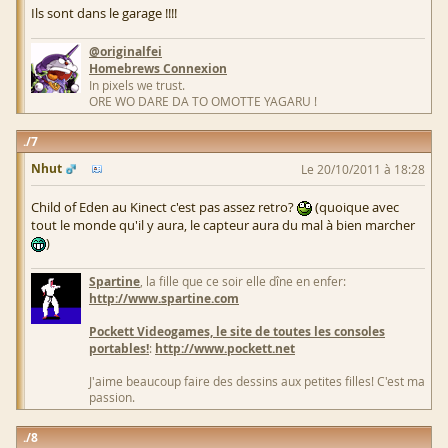
Ils sont dans le garage !!!!
@originalfei
Homebrews Connexion
In pixels we trust.
ORE WO DARE DA TO OMOTTE YAGARU !
7
Nhut
Le 20/10/2011 à 18:28
Child of Eden au Kinect c'est pas assez retro?
(quoique avec
tout le monde qu'il y aura, le capteur aura du mal à bien marcher
)
Spartine
, la fille que ce soir elle dîne en enfer:
http://www.spartine.com
Pockett Videogames, le site de toutes les consoles
portables!
:
http://www.pockett.net
J'aime beaucoup faire des dessins aux petites filles! C'est ma
passion.
8