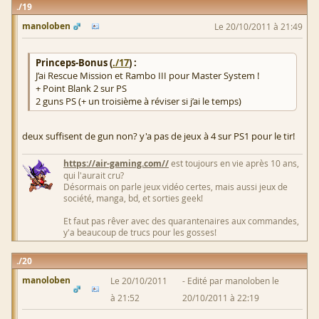
19
manoloben
Le 20/10/2011 à 21:49
Princeps-Bonus (
./17
) :
J’ai Rescue Mission et Rambo III pour Master System !
+ Point Blank 2 sur PS
2 guns PS (+ un troisième à réviser si j’ai le temps)
deux suffisent de gun non? y'a pas de jeux à 4 sur PS1 pour le tir!
https://air-gaming.com//
est toujours en vie après 10 ans,
qui l'aurait cru?
Désormais on parle jeux vidéo certes, mais aussi jeux de
société, manga, bd, et sorties geek!
Et faut pas rêver avec des quarantenaires aux commandes,
y'a beaucoup de trucs pour les gosses!
20
manoloben
Le 20/10/2011
Edité par manoloben le
à 21:52
20/10/2011 à 22:19