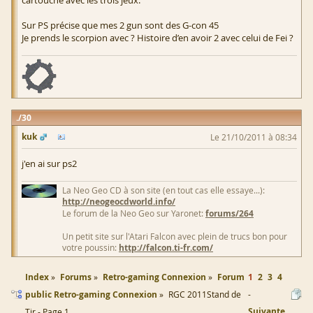
cartouche avec les trois jeux.
Sur PS précise que mes 2 gun sont des G-con 45
Je prends le scorpion avec ? Histoire d’en avoir 2 avec celui de Fei ?
30
kuk
Le 21/10/2011 à 08:34
j'en ai sur ps2
La Neo Geo CD à son site (en tout cas elle essaye...):
http://neogeocdworld.info/
Le forum de la Neo Geo sur Yaronet:
forums/264
Un petit site sur l'Atari Falcon avec plein de trucs bon pour
votre poussin:
http://falcon.ti-fr.com/
Index
Forums
Retro-gaming Connexion
Forum
1
2
3
4
public Retro-gaming Connexion
RGC 2011Stand de
Suivante
Tir - Page 1