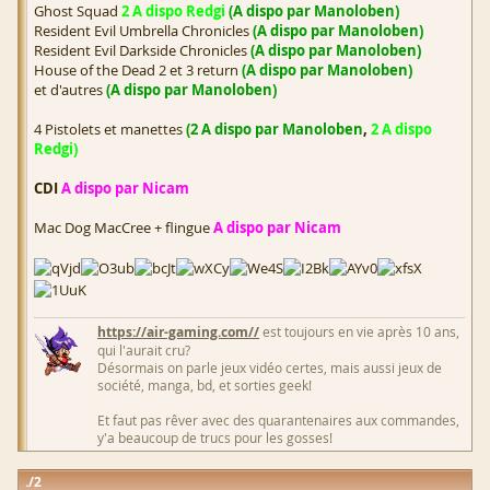
Ghost Squad
2 A dispo Redgi
(A dispo par Manoloben)
Resident Evil Umbrella Chronicles
(A dispo par Manoloben)
Resident Evil Darkside Chronicles
(A dispo par Manoloben)
House of the Dead 2 et 3 return
(A dispo par Manoloben)
et d'autres
(A dispo par Manoloben)
4 Pistolets et manettes
(2 A dispo par Manoloben
,
2 A dispo
Redgi)
CDI
A dispo par Nicam
Mac Dog MacCree + flingue
A dispo par Nicam
https://air-gaming.com//
est toujours en vie après 10 ans,
qui l'aurait cru?
Désormais on parle jeux vidéo certes, mais aussi jeux de
société, manga, bd, et sorties geek!
Et faut pas rêver avec des quarantenaires aux commandes,
y'a beaucoup de trucs pour les gosses!
2