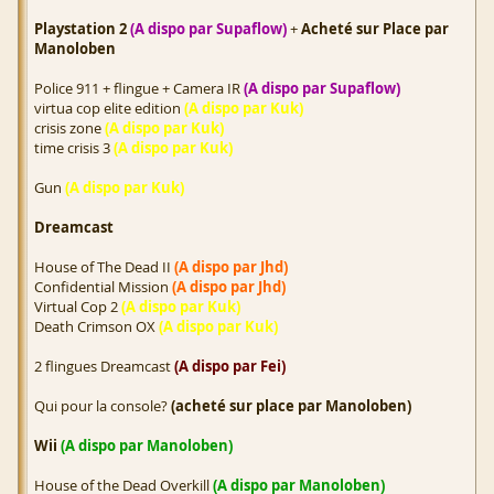
Playstation 2
(A dispo par Supaflow)
+
Acheté sur Place par
Manoloben
Police 911 + flingue + Camera IR
(A dispo par Supaflow)
virtua cop elite edition
(A dispo par Kuk)
crisis zone
(A dispo par Kuk)
time crisis 3
(A dispo par Kuk)
Gun
(A dispo par Kuk)
Dreamcast
House of The Dead II
(A dispo par Jhd)
Confidential Mission
(A dispo par Jhd)
Virtual Cop 2
(A dispo par Kuk)
Death Crimson OX
(A dispo par Kuk)
2 flingues Dreamcast
(A dispo par Fei)
Qui pour la console?
(acheté sur place par Manoloben)
Wii
(A dispo par Manoloben)
House of the Dead Overkill
(A dispo par Manoloben)