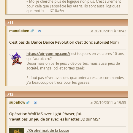
« Moi je cherche plus de logique non plus. C'est surement
pour cela que j'apprécie les Ataris, ils sont aussi logiques
que moi ! » —
GT Turbo
11
manoloben
Le 20/10/2011 à 18:42
C'est pas du Dance Dance Revolution c'est donc autorisé! Non?
https://air-gaming.com//
est toujours en vie après 10 ans,
qui l'aurait cru?
Désormais on parle jeux vidéo certes, mais aussi jeux de
société, manga, bd, et sorties geek!
Et faut pas rêver avec des quarantenaires aux commandes,
y'a beaucoup de trucs pour les gosses!
12
supaflow
Le 20/10/2011 à 19:55
Opération Wolf MS avec Light Phaser, j'ai.
Y'avait pas un jeu de tir avec les lunettes 3D sur MS?
L'Orphelinat de la Loose