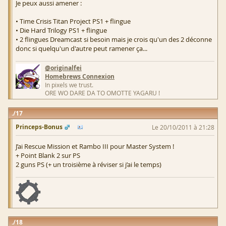
Je peux aussi amener :
• Time Crisis Titan Project PS1 + flingue
• Die Hard Trilogy PS1 + flingue
• 2 flingues Dreamcast si besoin mais je crois qu'un des 2 déconne
donc si quelqu'un d'autre peut ramener ça...
@originalfei
Homebrews Connexion
In pixels we trust.
ORE WO DARE DA TO OMOTTE YAGARU !
17
Princeps-Bonus
Le 20/10/2011 à 21:28
J’ai Rescue Mission et Rambo III pour Master System !
+ Point Blank 2 sur PS
2 guns PS (+ un troisième à réviser si j’ai le temps)
18