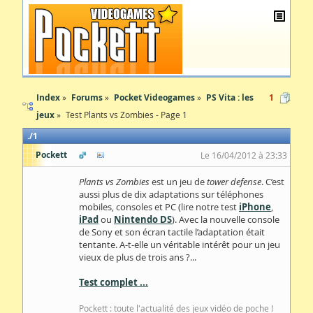
Index
Forums
Pocket Videogames
PS Vita : les
1
jeux
Test Plants vs Zombies - Page 1
1
Pockett
Le 16/04/2012 à 23:33
Plants vs Zombies
est un jeu de
tower defense
. C’est
aussi plus de dix adaptations sur téléphones
mobiles, consoles et PC (lire notre test
iPhone
,
iPad
ou
Nintendo DS
). Avec la nouvelle console
de Sony et son écran tactile l’adaptation était
tentante. A-t-elle un véritable intérêt pour un jeu
vieux de plus de trois ans ?...
Test complet ...
Pockett : toute l'actualité des jeux vidéo de poche !