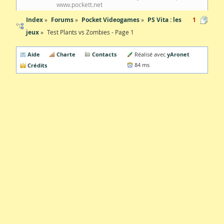
www.pockett.net
Index
Forums
Pocket Videogames
PS Vita : les
1
jeux
Test Plants vs Zombies - Page 1
Aide
Charte
Contacts
yAronet
Réalisé avec
Crédits
84 ms