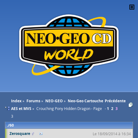
Index
Forums
NEO-GEO
Neo-Geo Cartouche
Précédente
AES et MVS
Crouching Pony Hidden Dragon - Page
1
2
3
3
60
Zerosquare
Le 18/09/2014 à 16:34