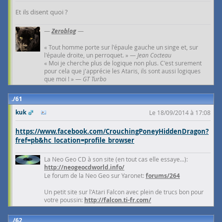
Et ils disent quoi ?
—
Zeroblog
—
« Tout homme porte sur l'épaule gauche un singe et, sur
l'épaule droite, un perroquet. » —
Jean Cocteau
« Moi je cherche plus de logique non plus. C'est surement
pour cela que j'apprécie les Ataris, ils sont aussi logiques
que moi ! » —
GT Turbo
61
kuk
Le 18/09/2014 à 17:08
https://www.facebook.com/CrouchingPoneyHiddenDragon?
fref=pb&hc_location=profile_browser
La Neo Geo CD à son site (en tout cas elle essaye...):
http://neogeocdworld.info/
Le forum de la Neo Geo sur Yaronet:
forums/264
Un petit site sur l'Atari Falcon avec plein de trucs bon pour
votre poussin:
http://falcon.ti-fr.com/
62