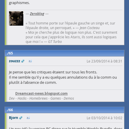
graphismes.
—
Zeroblog
—
« Tout homme porte sur l'épaule gauche un singe et, sur
l'épaule droite, un perroquet. » —
Jean Cocteau
« Moi je cherche plus de logique non plus. C'est surement
pour cela que j'apprécie les Ataris, ils sont aussi logiques
que moi ! » —
GT Turbo
65
zouzzz
Le 23/09/2014 à 08:31
Je pense que les critiques étaient sur tous les fronts.
Il me semble qu'il y a eu quelques annulations du à la comm ou
plutôt à l'absence de comm.
Dreamcast-news.blogspot.com
Dev - Hacks - Homebrews - Games - Demos
66
Bjorn
Le 03/10/2014 à 10:02
Un peu HS: la version PC dispo sur le Humble Weekly Bundle, donc