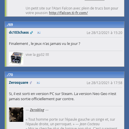
Un petit site sur l'Atari Falcon avec plein de trucs bon pour
votre poussin:
http://falcon.ti-fr.com/
69
dc103chaos
Le 28/12/2021 à 15:20
Finalement , le jeux n'as jamais vu le jour ?
vive la gp32 !!!!
70
Zerosquare
Le 28/12/2021 à 17:58
Si, il est sorti en version PC sur Steam. La version Neo Geo n'est
jamais sortie officiellement par contre.
—
Zeroblog
—
« Tout homme porte sur l'épaule gauche un singe et, sur
l'épaule droite, un perroquet. » —
Jean Cocteau
« Moi je cherche plus de logique non plus. C'est surement