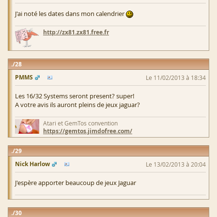
J'ai noté les dates dans mon calendrier
http://zx81.zx81.free.fr
28
PMMS
Le 11/02/2013 à 18:34
Les 16/32 Systems seront present? super!
A votre avis ils auront pleins de jeux jaguar?
Atari et GemTos convention
https://gemtos.jimdofree.com/
29
Nick Harlow
Le 13/02/2013 à 20:04
J'espère apporter beaucoup de jeux Jaguar
30