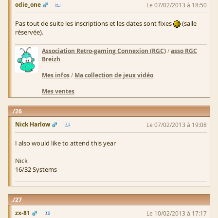
odie_one
Le 07/02/2013 à 18:50
Pas tout de suite les inscriptions et les dates sont fixes
(salle
réservée).
Association Retro-gaming Connexion (RGC)
/
asso RGC
Breizh
Mes infos
/
Ma collection de jeux vidéo
Mes ventes
26
Nick Harlow
Le 07/02/2013 à 19:08
I also would like to attend this year
Nick
16/32 Systems
27
zx-81
Le 10/02/2013 à 17:17