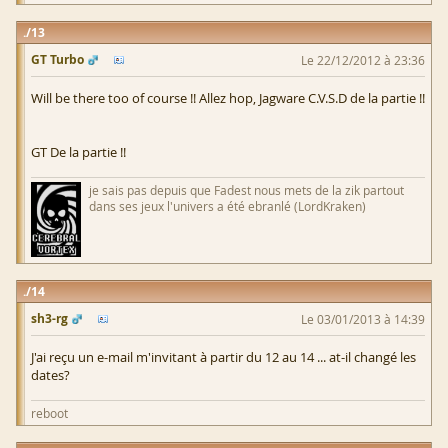
13
GT Turbo
Le 22/12/2012 à 23:36
Will be there too of course !! Allez hop, Jagware C.V.S.D de la partie !!
GT De la partie !!
je sais pas depuis que Fadest nous mets de la zik partout
dans ses jeux l'univers a été ebranlé (LordKraken)
14
sh3-rg
Le 03/01/2013 à 14:39
J'ai reçu un e-mail m'invitant à partir du 12 au 14 ... at-il changé les
dates?
reboot