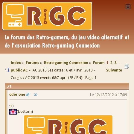
Index
Forums
Retro-gaming Connexion
Forum
1
2
3
public AC
AC 2013 Les dates : 6 et 7 avril 2013 -
Suivante
Congis / AC 2013 event : 6&7 april (FR / EN) - Page 1
1
odie_one
Le 12/12/2012 à 17:09
90
(bottom)