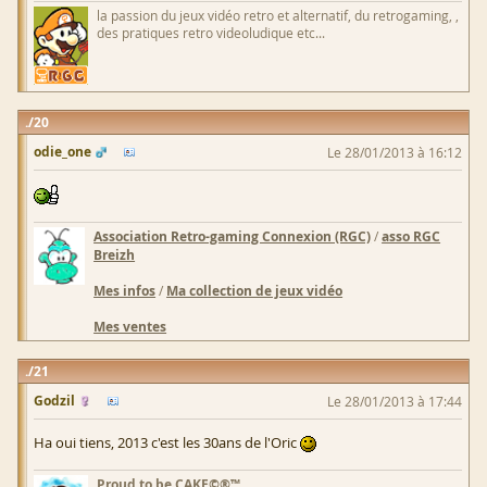
la passion du jeux vidéo retro et alternatif, du retrogaming, ,
des pratiques retro videoludique etc...
20
odie_one
Le 28/01/2013 à 16:12
Association Retro-gaming Connexion (RGC)
/
asso RGC
Breizh
Mes infos
/
Ma collection de jeux vidéo
Mes ventes
21
Godzil
Le 28/01/2013 à 17:44
Ha oui tiens, 2013 c'est les 30ans de l'Oric
Proud to be CAKE©®™