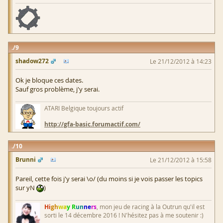
9
shadow272
Le 21/12/2012 à 14:23
Ok je bloque ces dates.
Sauf gros problème, j'y serai.
ATARI Belgique toujours actif
http://gfa-basic.forumactif.com/
10
Brunni
Le 21/12/2012 à 15:58
Pareil, cette fois j'y serai \o/ (du moins si je vois passer les topics
sur yN
)
Hi
gh
wa
y R
un
ne
rs
, mon jeu de racing à la Outrun qu'il est
sorti le 14 décembre 2016 ! N'hésitez pas à me soutenir :)