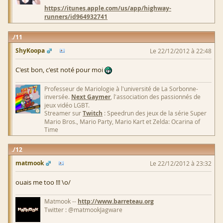
https://itunes.apple.com/us/app/highway-
runners/id964932741
11
ShyKoopa
Le 22/12/2012 à 22:48
C'est bon, c'est noté pour moi
Professeur de Mariologie à l'université de La Sorbonne-
inversée.
Next Gaymer
, l'association des passionnés de
jeux vidéo LGBT.
Streamer sur
Twitch
: Speedrun des jeux de la série Super
Mario Bros., Mario Party, Mario Kart et Zelda: Ocarina of
Time
12
matmook
Le 22/12/2012 à 23:32
ouais me too !!! \o/
Matmook --
http://www.barreteau.org
Twitter : @matmookJagware