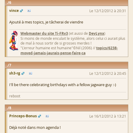
6
vince
Le 12/12/2012 à 20:31
Ajouté à mes topics, je tâcherai de viendre
Webmaster du site Ti-FRv3
(et aussi de
DevLynx
)
Si moins de monde enculait le système, alors celui ci aurait plus
de mal à nous sortir de si grosses merdes !
"L'erreur humaine est humaine"©Nil (2006) //
topics/6238-
moved-jamais-jaurais-pense-faire-ca
7
sh3-rg
Le 12/12/2012 à 20:45
I'll be there celebrating birthdays with a fellow jagware guy :-)
reboot
8
Princeps-Bonus
Le 16/12/2012 à 13:21
Déjà noté dans mon agenda !