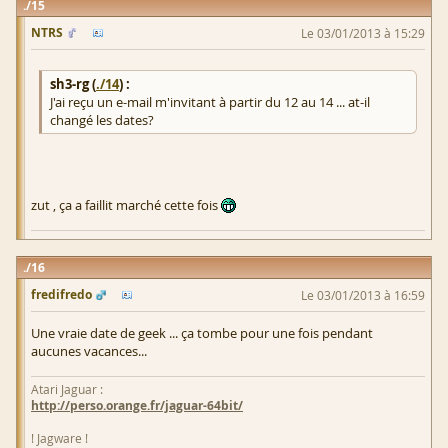
15
NTRS
Le 03/01/2013 à 15:29
sh3-rg (
./14
) :
J'ai reçu un e-mail m'invitant à partir du 12 au 14 ... at-il
changé les dates?
zut , ça a faillit marché cette fois
16
fredifredo
Le 03/01/2013 à 16:59
Une vraie date de geek ... ça tombe pour une fois pendant
aucunes vacances...
Atari Jaguar :
http://perso.orange.fr/jaguar-64bit/
! Jagware !