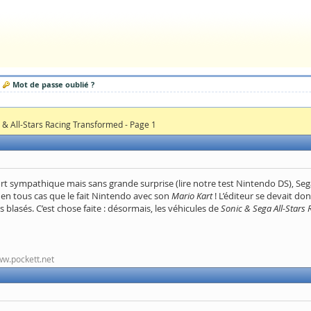
Mot de passe oublié ?
c & All-Stars Racing Transformed - Page 1
rt sympathique mais sans grande surprise (lire notre test Nintendo DS), Sega 
en tous cas que le fait Nintendo avec son
Mario Kart
! L’éditeur se devait d
 blasés. C’est chose faite : désormais, les véhicules de
Sonic & Sega All-Stars 
www.pockett.net