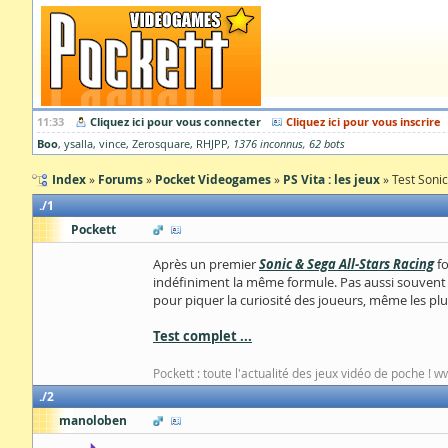
11:33
Cliquez ici pour vous connecter
Cliquez ici pour vous inscrire
Boo
ysalla
vince
Zerosquare
RHJPP
1376 inconnus
62 bots
Index
Forums
Pocket Videogames
PS Vita : les jeux
Test Soni
1
Pockett
Après un premier
Sonic & Sega All-Stars Racing
fo
indéfiniment la même formule. Pas aussi souvent 
pour piquer la curiosité des joueurs, même les plus
Test complet ...
Pockett : toute l'actualité des jeux vidéo de poche ! 
2
manoloben