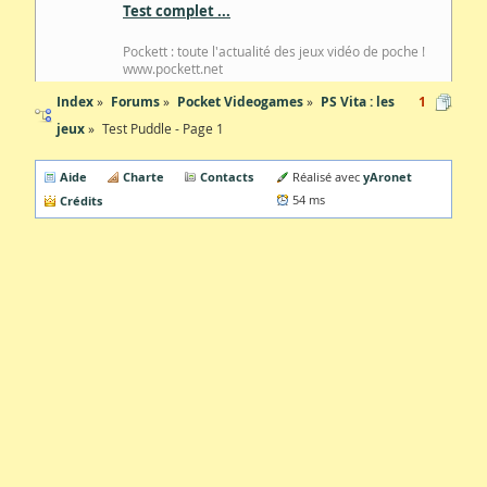
Test complet ...
Pockett : toute l'actualité des jeux vidéo de poche !
www.pockett.net
Index
Forums
Pocket Videogames
PS Vita : les
1
jeux
Test Puddle - Page 1
Aide
Charte
Contacts
yAronet
Réalisé avec
Crédits
54 ms