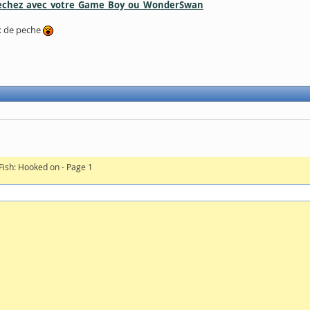
pechez_avec_votre_Game_Boy_ou_WonderSwan
ux de peche
 Fish: Hooked on - Page 1