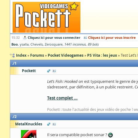
15:32
Cliquez ici pour vous connecter
Cliquez ici pour vous inscrire
Boo
ysalla
Chevels
Zerosquare
1441 inconnus
89 bots
Index
Forums
Pocket Videogames
PS Vita : les jeux
Test Let’s
1
Pockett
Let’s Fish: Hooked on
est typiquement le genre de jeu
s’adressent, par définition, à un public restreint
Test complet ...
Pockett : toute l'actualité des jeux vidéo de poche ! 
2
MetalKnuckles
Il sera compatible pocket sonar ?