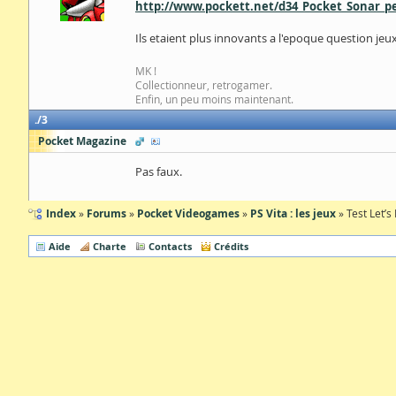
http://www.pockett.net/d34_Pocket_Sonar_
Ils etaient plus innovants a l'epoque question je
MK !
Collectionneur, retrogamer.
Enfin, un peu moins maintenant.
3
Pocket Magazine
Pas faux.
Index
Forums
Pocket Videogames
PS Vita : les jeux
Test Let’s
Aide
Charte
Contacts
Crédits