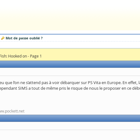
Mot de passe oublié ?
 Fish: Hooked on - Page 1
 que l’on ne s’attend pas à voir débarquer sur PS Vita en Europe. En effet, la
. Cependant SIMS a tout de même pris le risque de nous le proposer en ce débu
www.pockett.net