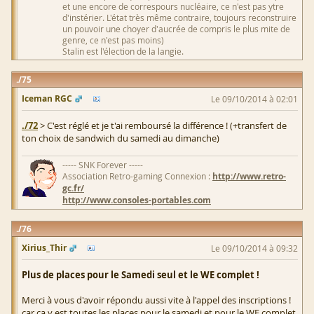
et une encore de correspours nucléaire, ce n'est pas ytre
d'instérier. L'état très même contraire, toujours reconstruire
un pouvoir une choyer d'aucrée de compris le plus mite de
genre, ce n'est pas moins)
Stalin est l'élection de la langie.
75
Iceman RGC
Le 09/10/2014 à 02:01
./72
> C'est réglé et je t'ai remboursé la différence ! (+transfert de
ton choix de sandwich du samedi au dimanche)
----- SNK Forever -----
Association Retro-gaming Connexion :
http://www.retro-
gc.fr/
http://www.consoles-portables.com
76
Xirius_Thir
Le 09/10/2014 à 09:32
Plus de places pour le Samedi seul et le WE complet !
Merci à vous d'avoir répondu aussi vite à l'appel des inscriptions !
car ça y est toutes les places pour le samedi et pour le WE complet