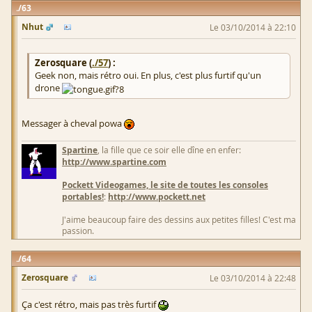
63
Nhut
Le 03/10/2014 à 22:10
Zerosquare (
./57
) :
Geek non, mais rétro oui. En plus, c'est plus furtif qu'un
drone
Messager à cheval powa
Spartine
, la fille que ce soir elle dîne en enfer:
http://www.spartine.com
Pockett Videogames, le site de toutes les consoles
portables!
:
http://www.pockett.net
J'aime beaucoup faire des dessins aux petites filles! C'est ma
passion.
64
Zerosquare
Le 03/10/2014 à 22:48
Ça c'est rétro, mais pas très furtif