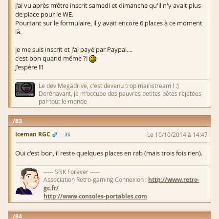
J'ai vu après m’être inscrit samedi et dimanche qu'il n'y avait plus
de place pour le WE.
Pourtant sur le formulaire, il y avait encore 6 places à ce moment
là.
Je me suis inscrit et j'ai payé par Paypal....
c'est bon quand même ?!
J'espère !!!
Le dev Megadrive, c'est devenu trop mainstream ! :)
Dorénavant, je m'occupe des pauvres petites bêtes rejetées
par tout le monde
83
Iceman RGC
Le 10/10/2014 à 14:47
Oui c'est bon, il reste quelques places en rab (mais trois fois rien).
----- SNK Forever -----
Association Retro-gaming Connexion :
http://www.retro-
gc.fr/
http://www.consoles-portables.com
84