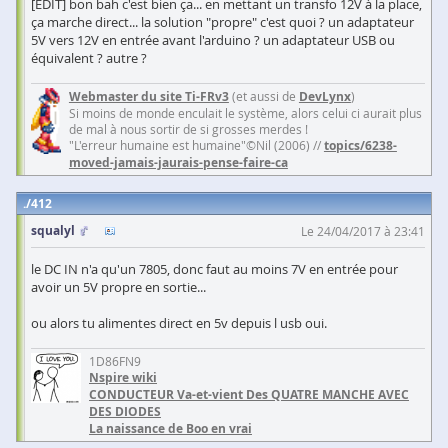
[EDIT] bon bah c'est bien ça... en mettant un transfo 12V à la place,
ça marche direct... la solution "propre" c'est quoi ? un adaptateur
5V vers 12V en entrée avant l'arduino ? un adaptateur USB ou
équivalent ? autre ?
Webmaster du site Ti-FRv3
(et aussi de
DevLynx
)
Si moins de monde enculait le système, alors celui ci aurait plus
de mal à nous sortir de si grosses merdes !
"L'erreur humaine est humaine"©Nil (2006) //
topics/6238-
moved-jamais-jaurais-pense-faire-ca
412
squalyl
Le 24/04/2017 à 23:41
le DC IN n'a qu'un 7805, donc faut au moins 7V en entrée pour
avoir un 5V propre en sortie...
ou alors tu alimentes direct en 5v depuis l usb oui.
1D86FN9
Nspire wiki
CONDUCTEUR Va-et-vient Des QUATRE MANCHE AVEC
DES DIODES
La naissance de Boo en vrai