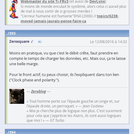
Webmaster du site Ti-FRv3
(et aussi de
DevLynx
)
Si moins de monde enculait le système, alors celui ci aurait plus
de mal à nous sortir de si grosses merdes !
"L'erreur humaine est humaine"©Nil (2006) //
topics/6238-
moved-jamais-jaurais-pense-faire-ca
393
Zerosquare
Le 12/08/2016 à 14:32
Moins en pratique, vu que c'est le débit crête, faut prendre en
compte le temps de charger les données, etc. Mais oui, ça te laisse
une belle marge.
Pour le front actif, tu peux choisir, ils l'expliquent dans ton lien
("Clock phase and polarity").
—
Zeroblog
—
« Tout homme porte sur l'épaule gauche un singe et, sur
l'épaule droite, un perroquet. » —
Jean Cocteau
« Moi je cherche plus de logique non plus. C'est surement
pour cela que j'apprécie les Ataris, ils sont aussi logiques
que moi ! » —
GT Turbo
394