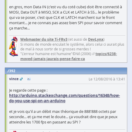
en gros, mon Data IN (c'est vu du coté cube) doit être connecté à
MOSI, Data OUT à MISO, SCK a CLK et LATCH à SS... le problème
qui va se poser, c'est que CLK et LATCH marchent sur le front
montant... je ne connais pas assez bien SPI pour savoir comment
ça marche...
Webmaster du site Ti-FRv3
(et aussi de
DevLynx
)
Si moins de monde enculait le système, alors celui ci aurait plus
de mal à nous sortir de si grosses merdes !
"L'erreur humaine est humaine"©Nil (2006) //
topics/6238-
moved-jamais-jaurais-pense-faire-ca
392
vince
Le 12/08/2016 à 13:41
Je regarde cette page :
http://arduino.stackexchange.com/questions/16348/how-
do-you-use-spi-on-an-arduino
et je vois qu'il a un débit max théorique de 888'888 octets par
seconde... et ça me met le doute... ça voudrait dire que je peux
atteindre les 1700 fps en passant au SPI ?