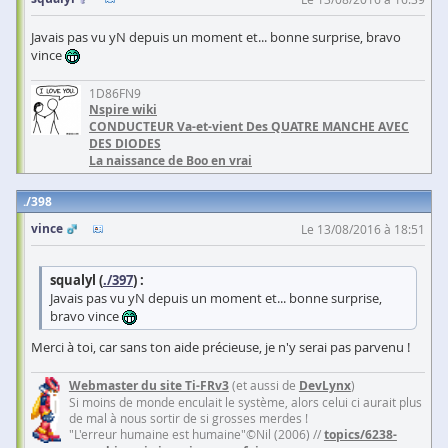
Javais pas vu yN depuis un moment et... bonne surprise, bravo
vince
1D86FN9
Nspire wiki
CONDUCTEUR Va-et-vient Des QUATRE MANCHE AVEC
DES DIODES
La naissance de Boo en vrai
398
vince
Le 13/08/2016 à 18:51
squalyl (
./397
) :
Javais pas vu yN depuis un moment et... bonne surprise,
bravo vince
Merci à toi, car sans ton aide précieuse, je n'y serai pas parvenu !
Webmaster du site Ti-FRv3
(et aussi de
DevLynx
)
Si moins de monde enculait le système, alors celui ci aurait plus
de mal à nous sortir de si grosses merdes !
"L'erreur humaine est humaine"©Nil (2006) //
topics/6238-