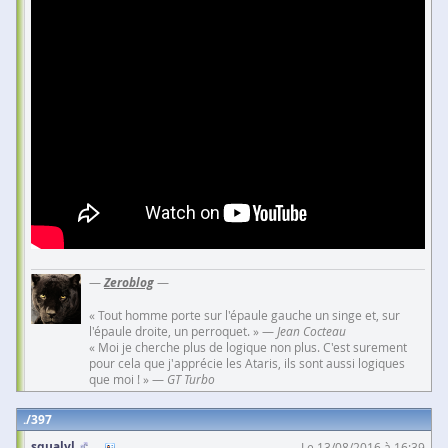
—
Zeroblog
—
« Tout homme porte sur l'épaule gauche un singe et, sur
l'épaule droite, un perroquet. » —
Jean Cocteau
« Moi je cherche plus de logique non plus. C'est surement
pour cela que j'apprécie les Ataris, ils sont aussi logiques
que moi ! » —
GT Turbo
397
squalyl
Le 13/08/2016 à 16:39