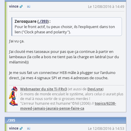
vince
Le 12/08/2016 à 14:49
Zerosquare (
./393
) :
Pour le front actif, tu peux choisir, ils l'expliquent dans ton
lien ("Clock phase and polarity").
J'ai vu ça.
J'ai clouté mes tasseaux pour pas que ça continue à partir en
lambeaux (la colle a bois ne tient pas la charge en latéral (sur du
mélaminé))
Je me suis fait un connecteur HE8 mâle à plugger sur l'arduino
direct, j'ai mes 4 signaux SPI et mes 4 adresses de couche.
Webmaster du site Ti-FRv3
(et aussi de
DevLynx
)
Si moins de monde enculait le système, alors celui ci aurait plus
de mal à nous sortir de si grosses merdes !
"L'erreur humaine est humaine"©Nil (2006) //
topics/6238-
moved-jamais-jaurais-pense-faire-ca
395
vince
Le 12/08/2016 à 14:53