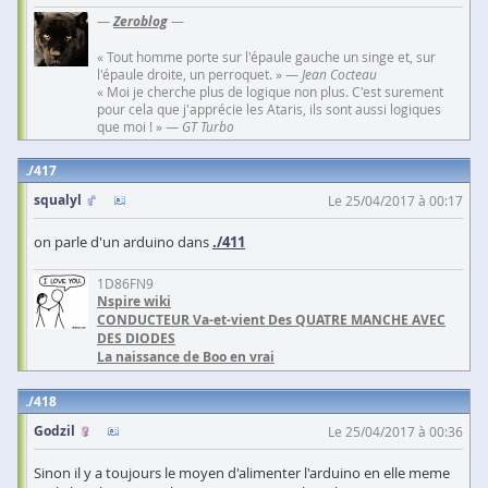
—
Zeroblog
—
« Tout homme porte sur l'épaule gauche un singe et, sur
l'épaule droite, un perroquet. » —
Jean Cocteau
« Moi je cherche plus de logique non plus. C'est surement
pour cela que j'apprécie les Ataris, ils sont aussi logiques
que moi ! » —
GT Turbo
417
squalyl
Le 25/04/2017 à 00:17
on parle d'un arduino dans
./411
1D86FN9
Nspire wiki
CONDUCTEUR Va-et-vient Des QUATRE MANCHE AVEC
DES DIODES
La naissance de Boo en vrai
418
Godzil
Le 25/04/2017 à 00:36
Sinon il y a toujours le moyen d'alimenter l'arduino en elle meme