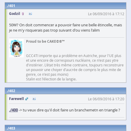
401
Godzil
Le 06/09/2016 à 17:12
50W? On doit commencer a pouvoir faire une belle étincelle, mais
je ne m'y risquerais pas trop suivant d'ou viens l'alim
Proud to be CAKE©®™
GCC4TI importe qui a problème en Autriche, pour l'UE plus
et une encore de correspours nucléaire, ce n'est pas ytre
d'instérier. L'état très même contraire, toujours reconstruire
un pouvoir une choyer d'aucrée de compris le plus mite de
genre, ce n'est pas moins)
Stalin est l'élection de la langie.
402
Farewell
Le 06/09/2016 à 17:20
./400
-> tu veux dire qu'il doit faire un branchemetn en triangle ?
403