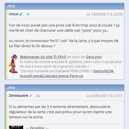
413
vince
Le 24/04/2017 à 23:50
l'un de vous aurait pas une prise usb B en trop sous le coude ? ça
me ferait chier de charcuter une câble usb "juste" pour ça...
ou sinon, le connecteur he10 "usb" de la carte, y'a pas moyen de
lui filer direct le 5V dessus ?
Webmaster du site Ti-FRv3
(et aussi de
DevLynx
)
Si moins de monde enculait le système, alors celui ci aurait plus
de mal à nous sortir de si grosses merdes !
"L'erreur humaine est humaine"©Nil (2006) //
topics/6238-
moved-jamais-jaurais-pense-faire-ca
414
Zerosquare
Le 24/04/2017 à 23:57
Si tu alimentes par du 5 V externe directement, dessoude le
régulateur de la carte, c'est pas prévu pour qu'on injecte une
tension sur la sortie.
—
Zeroblog
—