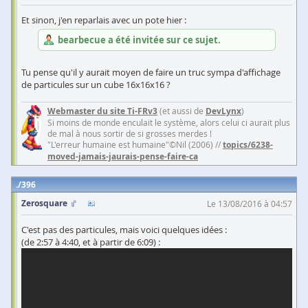
Et sinon, j'en reparlais avec un pote hier :
bearbecue a été invitée sur ce sujet.
Tu pense qu'il y aurait moyen de faire un truc sympa d'affichage
de particules sur un cube 16x16x16 ?
Webmaster du site Ti-FRv3
(et aussi de
DevLynx
)
Si moins de monde enculait le système, alors celui ci aurait plus
de mal à nous sortir de si grosses merdes !
"L'erreur humaine est humaine"©Nil (2006) //
topics/6238-
moved-jamais-jaurais-pense-faire-ca
396
Zerosquare
Le 13/08/2016 à 04:57
C'est pas des particules, mais voici quelques idées :
(de 2:57 à 4:40, et à partir de 6:09) :