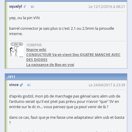
squalyl
Le 12/12/2016 à 08:21
yep, ou la pin VIN
barrel connector je sais plus si c'est 2.1 ou 2.5mm la pinouille
interne.
1D86FN9
Nspire wiki
CONDUCTEUR Va-et-vient Des QUATRE MANCHE AVEC
DES DIODES
La naissance de Boo en vrai
411
vince
Le 24/04/2017 à 23:39
d'après godzil, mon pb de marchage pas génial sans alim usb de
l'arduino serait qu'il est ptet pas prévu pour n'avoir "que" 5V en
entrée sur le dc in... vous pensez que ça peut venir de là ?
dans ce cas, faut que je me fasse une adaptateur alim usb et basta
?