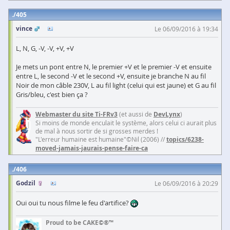
405
vince
Le 06/09/2016 à 19:34
L, N, G, -V, -V, +V, +V
Je mets un pont entre N, le premier +V et le premier -V et ensuite
entre L, le second -V et le second +V, ensuite je branche N au fil
Noir de mon câble 230V, L au fil light (celui qui est jaune) et G au fil
Gris/bleu, c'est bien ça ?
Webmaster du site Ti-FRv3
(et aussi de
DevLynx
)
Si moins de monde enculait le système, alors celui ci aurait plus
de mal à nous sortir de si grosses merdes !
"L'erreur humaine est humaine"©Nil (2006) //
topics/6238-
moved-jamais-jaurais-pense-faire-ca
406
Godzil
Le 06/09/2016 à 20:29
Oui oui tu nous filme le feu d'artifice?
Proud to be CAKE©®™