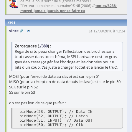
de mal à nous sortir de si grosses merdes !
"L'erreur humaine est humaine"©Nil (2006) //
topics/6238-
moved-jamais-jaurais-pense-faire-ca
391
vince
Le 12/08/2016 à 12:24
Zerosquare (
./380
) :
Regarde si tu peux changer l'affectation des broches sans
tout casser dans ton schéma, le SPI hardware c'est un gros
gain de vitesse (ça génère l'horloge et les données pour 8
bits d'un coup, t'as juste à charger l'octet et à lancer le truc).
MOSI (pour l'envoi de data au slave) est sur le pin 51
MISO (pour la réception de data depuis le slave) est sur le pin 50
SCK sur le pin 52
SS sur le pin 53
on est pas loin de ce que j'ai fait :
  pinMode(53, OUTPUT); // Data IN

  pinMode(52, OUTPUT); // Latch

  pinMode(51, INPUT); // Data OUT

  pinMode(50, OUTPUT); // Clk