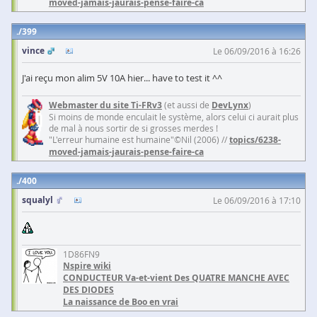
moved-jamais-jaurais-pense-faire-ca
399
vince
Le 06/09/2016 à 16:26
J'ai reçu mon alim 5V 10A hier... have to test it ^^
Webmaster du site Ti-FRv3
(et aussi de
DevLynx
)
Si moins de monde enculait le système, alors celui ci aurait plus
de mal à nous sortir de si grosses merdes !
"L'erreur humaine est humaine"©Nil (2006) //
topics/6238-
moved-jamais-jaurais-pense-faire-ca
400
squalyl
Le 06/09/2016 à 17:10
1D86FN9
Nspire wiki
CONDUCTEUR Va-et-vient Des QUATRE MANCHE AVEC
DES DIODES
La naissance de Boo en vrai