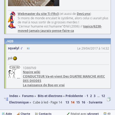
Webmaster du site Ti-FRv3
(et aussi de
DevLynx
)
Si moins de monde enculait le système, alors celui ci aurait plus
de mal à nous sortir de si grosses merdes !
"L'erreur humaine est humaine"©Nil (2006) //
topics/6238-
moved-jamais-jaurais-pense-faire-ca
420
squalyl
Le 29/04/2017 à 14:32
joli
1D86FN9
Nspire wiki
CONDUCTEUR Va-et-vient Des QUATRE MANCHE AVEC
DES DIODES
La naissance de Boo en vrai
Index
Forums
Bits et électrons
Précédente
1
2
3
...
12
Electronique
Cube à led - Page 14
13
14
15
16
Suivante
Aide
Charte
Contacts
yAronet
Réalisé avec
49