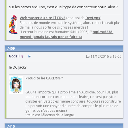
sur les cartes arduino, c'est quel type de connecteur pour l'alim ?
Webmaster du site Ti-FRv3
(et aussi de
DevLynx
)
Si moins de monde enculait le système, alors celui ci aurait plus
de mal à nous sortir de si grosses merdes !
"L'erreur humaine est humaine"©Nil (2006) //
topics/6238-
moved-jamais-jaurais-pense-faire-ca
409
Godzil
Le 11/12/2016 à 19:05
le DC Jack?
Proud to be CAKE©®™
GCC4TI importe qui a problème en Autriche, pour l'UE plus
et une encore de correspours nucléaire, ce n'est pas ytre
d'instérier. L'état très même contraire, toujours reconstruire
un pouvoir une choyer d'aucrée de compris le plus mite de
genre, ce n'est pas moins)
Stalin est l'élection de la langie.
410