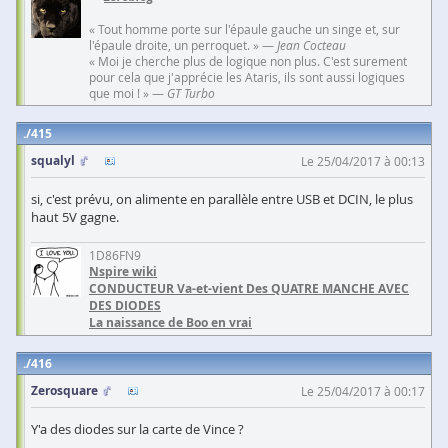
« Tout homme porte sur l'épaule gauche un singe et, sur
l'épaule droite, un perroquet. » —
Jean Cocteau
« Moi je cherche plus de logique non plus. C'est surement
pour cela que j'apprécie les Ataris, ils sont aussi logiques
que moi ! » —
GT Turbo
415
squalyl
Le 25/04/2017 à 00:13
si, c'est prévu, on alimente en parallèle entre USB et DCIN, le plus
haut 5V gagne.
1D86FN9
Nspire wiki
CONDUCTEUR Va-et-vient Des QUATRE MANCHE AVEC
DES DIODES
La naissance de Boo en vrai
416
Zerosquare
Le 25/04/2017 à 00:17
Y'a des diodes sur la carte de Vince ?