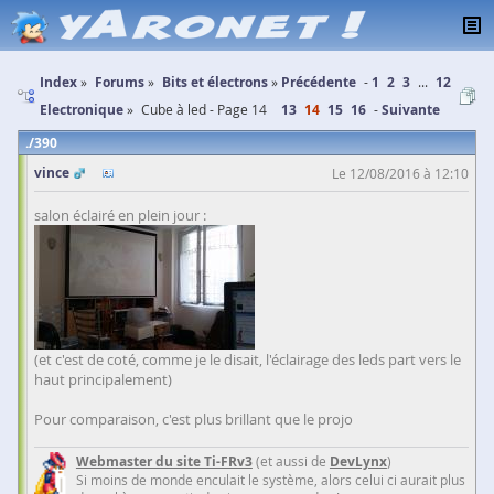
Index
Forums
Bits et électrons
Précédente
1
2
3
...
12
Electronique
Cube à led - Page 14
13
14
15
16
Suivante
390
vince
Le 12/08/2016 à 12:10
salon éclairé en plein jour :
(et c'est de coté, comme je le disait, l'éclairage des leds part vers le
haut principalement)
Pour comparaison, c'est plus brillant que le projo
Webmaster du site Ti-FRv3
(et aussi de
DevLynx
)
Si moins de monde enculait le système, alors celui ci aurait plus