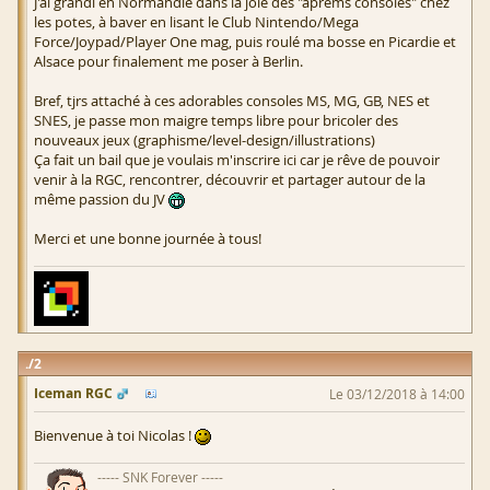
J'ai grandi en Normandie dans la joie des "aprems consoles" chez
les potes, à baver en lisant le Club Nintendo/Mega
Force/Joypad/Player One mag, puis roulé ma bosse en Picardie et
Alsace pour finalement me poser à Berlin.
Bref, tjrs attaché à ces adorables consoles MS, MG, GB, NES et
SNES, je passe mon maigre temps libre pour bricoler des
nouveaux jeux (graphisme/level-design/illustrations)
Ça fait un bail que je voulais m'inscrire ici car je rêve de pouvoir
venir à la RGC, rencontrer, découvrir et partager autour de la
même passion du JV
Merci et une bonne journée à tous!
2
Iceman RGC
Le 03/12/2018 à 14:00
Bienvenue à toi Nicolas !
----- SNK Forever -----