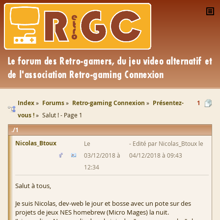
Index
Forums
Retro-gaming Connexion
Présentez-
1
vous !
Salut ! - Page 1
1
Nicolas_Btoux
Le
Edité par Nicolas_Btoux le
03/12/2018 à
04/12/2018 à 09:43
12:34
Salut à tous,
Je suis Nicolas, dev-web le jour et bosse avec un pote sur des
projets de jeux NES homebrew (Micro Mages) la nuit.