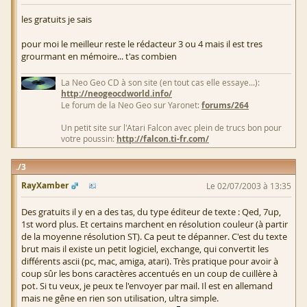
les gratuits je sais
pour moi le meilleur reste le rédacteur 3 ou 4 mais il est tres
grourmant en mémoire... t'as combien
La Neo Geo CD à son site (en tout cas elle essaye...):
http://neogeocdworld.info/
Le forum de la Neo Geo sur Yaronet:
forums/264
Un petit site sur l'Atari Falcon avec plein de trucs bon pour
votre poussin:
http://falcon.ti-fr.com/
3
RayXamber
Le 02/07/2003 à 13:35
Des gratuits il y en a des tas, du type éditeur de texte : Qed, 7up,
1st word plus. Et certains marchent en résolution couleur (à partir
de la moyenne résolution ST). Ca peut te dépanner. C'est du texte
brut mais il existe un petit logiciel, exchange, qui convertit les
différents ascii (pc, mac, amiga, atari). Très pratique pour avoir à
coup sûr les bons caractères accentués en un coup de cuillère à
pot. Si tu veux, je peux te l'envoyer par mail. Il est en allemand
mais ne gêne en rien son utilisation, ultra simple.