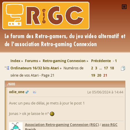
Index
Forums
Retro-gaming Connexion
Précédente
1
Ordinateurs 16/32 bits Atari
Numéros de
2
3
...
17
18
série de vos Atari - Page 21
19
20
21
600
odie_one
Le 05/06/2024 à 14:44
Avec un peu de délai, je mets à jour le post 1
Jonas > ok je laisse le n°
Association Retro-gaming Connexion (RGC)
/
asso RGC
Breizh