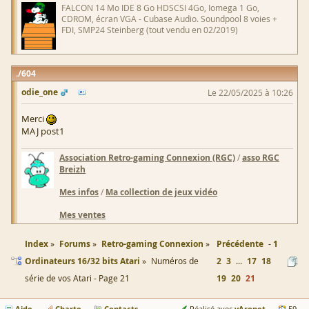
FALCON 14 Mo IDE 8 Go HDSCSI 4Go, Iomega 1 Go,
CDROM, écran VGA - Cubase Audio. Soundpool 8 voies +
FDI, SMP24 Steinberg (tout vendu en 02/2019)
604
odie_one
Le 22/05/2025 à 10:26
Merci
MAJ post1
Association Retro-gaming Connexion (RGC)
/
asso RGC
Breizh
Mes infos
/
Ma collection de jeux vidéo
Mes ventes
Index
Forums
Retro-gaming Connexion
Précédente
1
Ordinateurs 16/32 bits Atari
Numéros de
2
3
...
17
18
série de vos Atari - Page 21
19
20
21
Aide
Charte
Contacts
yAronet
Réalisé avec
59