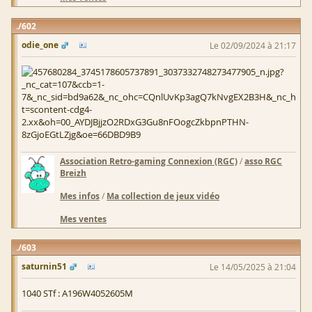
602
odie_one
Le 02/09/2024 à 21:17
Association Retro-gaming Connexion (RGC)
/
asso RGC
Breizh
Mes infos
/
Ma collection de jeux vidéo
Mes ventes
603
saturnin51
Le 14/05/2025 à 21:04
1040 STf : A196W4052605M