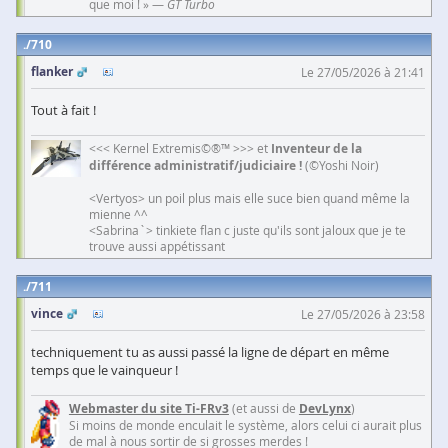
que moi ! » —
GT Turbo
710
flanker
Le 27/05/2026 à 21:41
Tout à fait !
<<< Kernel Extremis©®™ >>> et
Inventeur de la
différence administratif/judiciaire !
(©Yoshi Noir)
<Vertyos> un poil plus mais elle suce bien quand même la
mienne ^^
<Sabrina`> tinkiete flan c juste qu'ils sont jaloux que je te
trouve aussi appétissant
711
vince
Le 27/05/2026 à 23:58
techniquement tu as aussi passé la ligne de départ en même
temps que le vainqueur !
Webmaster du site Ti-FRv3
(et aussi de
DevLynx
)
Si moins de monde enculait le système, alors celui ci aurait plus
de mal à nous sortir de si grosses merdes !