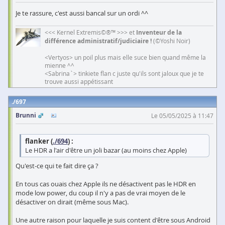
Je te rassure, c'est aussi bancal sur un ordi ^^
<<< Kernel Extremis©®™ >>> et
Inventeur de la
différence administratif/judiciaire !
(©Yoshi Noir)
<Vertyos> un poil plus mais elle suce bien quand même la
mienne ^^
<Sabrina`> tinkiete flan c juste qu'ils sont jaloux que je te
trouve aussi appétissant
697
Brunni
Le 05/05/2025 à 11:47
flanker (
./694
) :
Le HDR a l'air d'être un joli bazar (au moins chez Apple)
Qu'est-ce qui te fait dire ça ?
En tous cas ouais chez Apple ils ne désactivent pas le HDR en
mode low power, du coup il n'y a pas de vrai moyen de le
désactiver on dirait (même sous Mac).
Une autre raison pour laquelle je suis content d'être sous Android