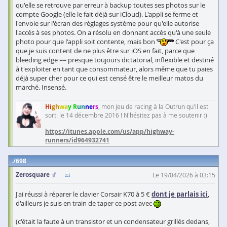
qu'elle se retrouve par erreur à backup toutes ses photos sur le
compte Google (elle le fait déjà sur iCloud). L'appli se ferme et
l'envoie sur l'écran des réglages système pour qu'elle autorise
l'accès à ses photos. On a résolu en donnant accès qu'à une seule
photo pour que l'appli soit contente, mais bon
C'est pour ça
que je suis content de ne plus être sur iOS en fait, parce que
bleeding edge == presque toujours dictatorial, inflexible et destiné
à t'exploiter en tant que consommateur, alors même que tu paies
déjà super cher pour ce qui est censé être le meilleur matos du
marché. Insensé.
Hi
gh
wa
y R
un
ne
rs
, mon jeu de racing à la Outrun qu'il est
sorti le 14 décembre 2016 ! N'hésitez pas à me soutenir :)
https://itunes.apple.com/us/app/highway-
runners/id964932741
698
Zerosquare
Le 19/04/2026 à 03:15
J'ai réussi à réparer le clavier Corsair K70 à 5 €
dont je parlais ici
,
d'ailleurs je suis en train de taper ce post avec
(c'était la faute à un transistor et un condensateur grillés dedans,