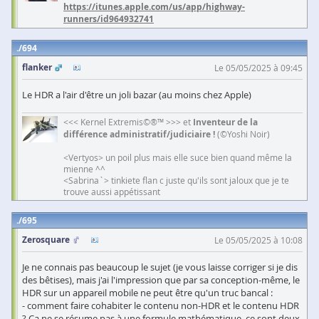
https://itunes.apple.com/us/app/highway-
runners/id964932741
694
flanker
Le 05/05/2025 à 09:45
Le HDR a l'air d'être un joli bazar (au moins chez Apple)
<<< Kernel Extremis©®™ >>> et
Inventeur de la
différence administratif/judiciaire !
(©Yoshi Noir)
<Vertyos> un poil plus mais elle suce bien quand même la
mienne ^^
<Sabrina`> tinkiete flan c juste qu'ils sont jaloux que je te
trouve aussi appétissant
695
Zerosquare
Le 05/05/2025 à 10:08
Je ne connais pas beaucoup le sujet (je vous laisse corriger si je dis
des bêtises), mais j'ai l'impression que par sa conception-même, le
HDR sur un appareil mobile ne peut être qu'un truc bancal :
- comment faire cohabiter le contenu non-HDR et le contenu HDR
? Ça ne se résume pas à une formule mathématique, ce sont deux