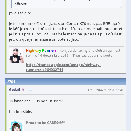
affront.
J'allais te dire…
Je te pardonne. Ceci dit j'avais un Corsair K70 mais pas RGB, après
le K60 je crois qui m'avait tenu bien 10 ans et marchait toujours et
je l'avais pris au boulot. Très belle machine. Je ne sais plus où il est,
je crois que je l'ai laissé à un pote au Japon.
Hi
gh
wa
y R
un
ne
rs
, mon jeu de racing à la Outrun qu'il est
sorti le 14 décembre 2016 ! N'hésitez pas à me soutenir :)
https://itunes.apple.com/us/app/highway-
runners/id964932741
701
Godzil
Le 19/04/2026 à 22:40
Tu laisse des LEDs non utilisée?
Inadmissible.
Proud to be CAKE©®™