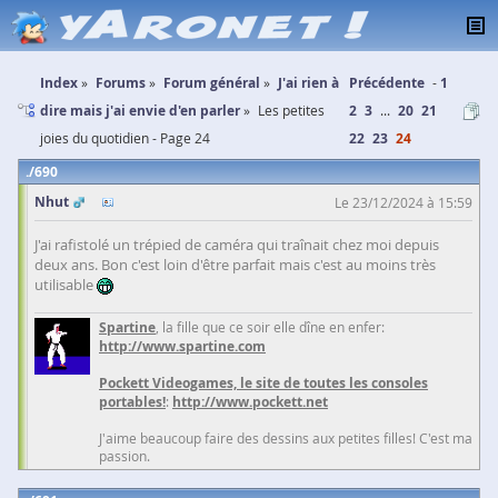
Index
Forums
Forum général
J'ai rien à
Précédente
1
dire mais j'ai envie d'en parler
Les petites
2
3
...
20
21
joies du quotidien - Page 24
22
23
24
690
Nhut
Le 23/12/2024 à 15:59
J'ai rafistolé un trépied de caméra qui traînait chez moi depuis
deux ans. Bon c'est loin d'être parfait mais c'est au moins très
utilisable
Spartine
, la fille que ce soir elle dîne en enfer:
http://www.spartine.com
Pockett Videogames, le site de toutes les consoles
portables!
:
http://www.pockett.net
J'aime beaucoup faire des dessins aux petites filles! C'est ma
passion.