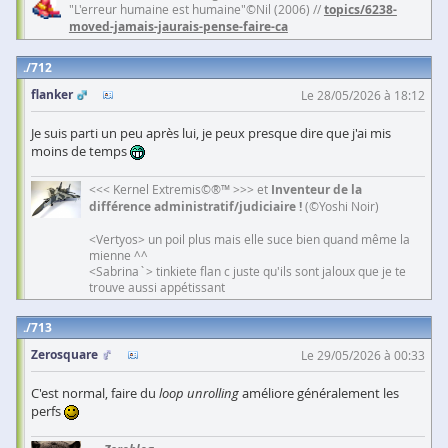
"L'erreur humaine est humaine"©Nil (2006) //
topics/6238-
moved-jamais-jaurais-pense-faire-ca
712
flanker
Le 28/05/2026 à 18:12
Je suis parti un peu après lui, je peux presque dire que j'ai mis
moins de temps
<<< Kernel Extremis©®™ >>> et
Inventeur de la
différence administratif/judiciaire !
(©Yoshi Noir)
<Vertyos> un poil plus mais elle suce bien quand même la
mienne ^^
<Sabrina`> tinkiete flan c juste qu'ils sont jaloux que je te
trouve aussi appétissant
713
Zerosquare
Le 29/05/2026 à 00:33
C'est normal, faire du
loop unrolling
améliore généralement les
perfs