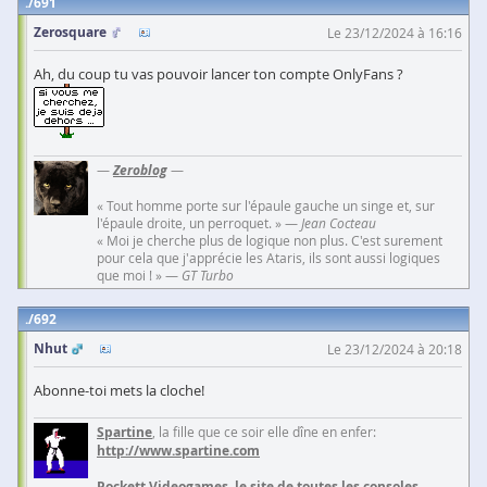
691
Zerosquare
Le 23/12/2024 à 16:16
Ah, du coup tu vas pouvoir lancer ton compte OnlyFans ?
—
Zeroblog
—
« Tout homme porte sur l'épaule gauche un singe et, sur
l'épaule droite, un perroquet. » —
Jean Cocteau
« Moi je cherche plus de logique non plus. C'est surement
pour cela que j'apprécie les Ataris, ils sont aussi logiques
que moi ! » —
GT Turbo
692
Nhut
Le 23/12/2024 à 20:18
Abonne-toi mets la cloche!
Spartine
, la fille que ce soir elle dîne en enfer:
http://www.spartine.com
Pockett Videogames, le site de toutes les consoles