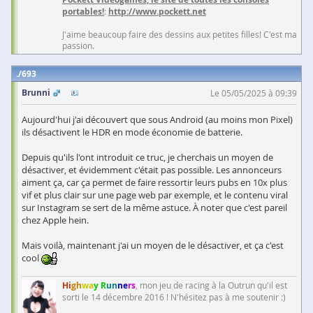
portables!
:
http://www.pockett.net
J'aime beaucoup faire des dessins aux petites filles! C'est ma
passion.
693
Brunni
Le 05/05/2025 à 09:39
Aujourd'hui j'ai découvert que sous Android (au moins mon Pixel)
ils désactivent le HDR en mode économie de batterie.
Depuis qu'ils l'ont introduit ce truc, je cherchais un moyen de
désactiver, et évidemment c'était pas possible. Les annonceurs
aiment ça, car ça permet de faire ressortir leurs pubs en 10x plus
vif et plus clair sur une page web par exemple, et le contenu viral
sur Instagram se sert de la même astuce. À noter que c'est pareil
chez Apple hein.
Mais voilà, maintenant j'ai un moyen de le désactiver, et ça c'est
cool
Hi
gh
wa
y R
un
ne
rs
, mon jeu de racing à la Outrun qu'il est
sorti le 14 décembre 2016 ! N'hésitez pas à me soutenir :)