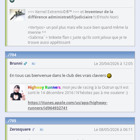
<<< Kernel Extremis©®™ >>> et
Inventeur de la
différence administratif/judiciaire !
(©Yoshi Noir)
<Vertyos> un poil plus mais elle suce bien quand même la
mienne ^^
<Sabrina`> tinkiete flan c juste qu'ils sont jaloux que je te
trouve aussi appétissant
704
Brunni
Le 20/04/2026 à 12:05
En tous cas bienvenue dans le club des vrais claviers
Hi
gh
wa
y R
un
ne
rs
, mon jeu de racing à la Outrun qu'il est
sorti le 14 décembre 2016 ! N'hésitez pas à me soutenir :)
https://itunes.apple.com/us/app/highway-
runners/id964932741
705
Zerosquare
Le 08/05/2026 à 06:11