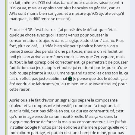
en fait, même si l'OS est plus bancal pour d'autres raisons (enfin
l'OS ça va, mais les applis sont plus bancales en général, car les
APIs sont moins bien conçues, et à mesure qu'iOS ajoute ce qu'il
manquait, la différence se ressent).
Et oui le HDR c'est bizarre… j'ai pensé dès le début que c'était
quelque chose avec quoi ils sont venus pour pousser la
consommation, toujours dans la logique addiction / casino. Plus
fort, plus coloré, … L'idée bien sûr peut paraître bonne si on y
pense 2 secondes pendant une partouze, mais si on réfléchit un
poil plus on arrive aux mêmes conclusions que Zerosquare, mais
surtout le fait qu'exploité correctement, ça permettrait de pousser
l'addiction aux jeux, applis et pubs qui en tirent partie, puisqu'une
pub rouge pétante à 1000 lumens quand tu scrolles dans ton lit, ça
fait un effet, pas juste subliminal
Je pense que dès le début, ça a
été vendu aux fabricants (ou au minimum aux investisseurs) pour
cette raison.
Après ouais le fait d'avoir un signal qui sépare la composante
couleur et la composante intensité, comme on l'a toujours fait
avec la télé, c'est pas débile en soi. Ce qui est contre-intuitif, c'est
qu'une image encode sa luminosité réelle. Mais ça va dans la
logique moderne de forcer la main au consommateur. Hier j'ai fait
installer Google Photos par téléphone à ma mère pour qu'elle voit
mon album partagé, et putain c'est un champ de mine, pour pas