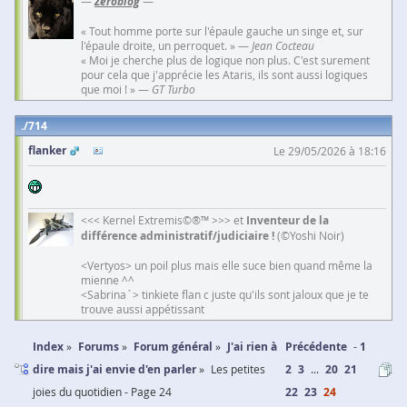
—
Zeroblog
—
« Tout homme porte sur l'épaule gauche un singe et, sur
l'épaule droite, un perroquet. » —
Jean Cocteau
« Moi je cherche plus de logique non plus. C'est surement
pour cela que j'apprécie les Ataris, ils sont aussi logiques
que moi ! » —
GT Turbo
714
flanker
Le 29/05/2026 à 18:16
<<< Kernel Extremis©®™ >>> et
Inventeur de la
différence administratif/judiciaire !
(©Yoshi Noir)
<Vertyos> un poil plus mais elle suce bien quand même la
mienne ^^
<Sabrina`> tinkiete flan c juste qu'ils sont jaloux que je te
trouve aussi appétissant
Index
Forums
Forum général
J'ai rien à
Précédente
1
dire mais j'ai envie d'en parler
Les petites
2
3
...
20
21
joies du quotidien - Page 24
22
23
24