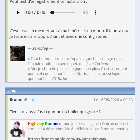
Petit test d'enregistrement ce matin à 6h :
C'est juste en me mettant à ma fenêtre et en mono. Il faudra que
je teste en me rapprochant et avec une config stéréo.
—
Zeroblog
—
« Tout homme porte sur l'épaule gauche un singe et, sur
l'épaule droite, un perroquet. » —
Jean Cocteau
« Moi je cherche plus de logique non plus. C'est surement
pour cela que j'apprécie les Ataris, ils sont aussi logiques
que moi ! » —
GT Turbo
706
Brunni
Le 16/05/2026 à 09:23
Tiens toi aussi t'as la pompe du boiler qui grince ?
Hi
gh
wa
y R
un
ne
rs
, mon jeu de racing à la Outrun qu'il est
sorti le 14 décembre 2016 ! N'hésitez pas à me soutenir :)
https://itunes.apple.com/us/app/highway-