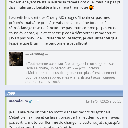
ce dernier ayant réussi à leurrer la caméra optique, mais n'a pas pu
dissimuler sa culpabilité à la caméra thermique
)
Les switches sont des Cherry MX rouges (linéaires), pas mes
préférés, mais à ce prix-là je vais pas faire la fine bouche. Et le
rétroéclairage RGB ne fonctionne pas, mais comme j'ai pas vu de
cause évidente, que c'est casse-pieds à démonter / remonter et
j'avais pas prévu de l'utiliser de toute façon, je vais laisser tel quel.
J'espère que Brunni me pardonnera cet affront.
—
Zeroblog
—
« Tout homme porte sur l'épaule gauche un singe et, sur
l'épaule droite, un perroquet. » —
Jean Cocteau
« Moi je cherche plus de logique non plus. C'est surement
pour cela que j'apprécie les Ataris, ils sont aussi logiques
que moi ! » —
GT Turbo
699
macadoum
Le 19/04/2026 à 08:33
Je suis allé faire un tour en moto dans les monts du lyonnais.
C'était bien sympa et ça faisait presque 1 an et demi que je n'avais
pas sorti la moto par flemme de changer la batterie. J'étais jusqu'à
Courzieu, une balade qui sera à refaire !