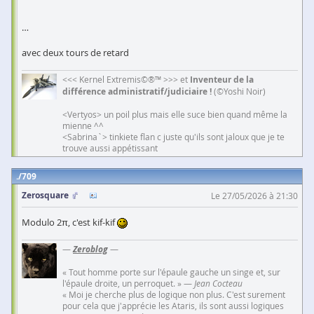
…
avec deux tours de retard
<<< Kernel Extremis©®™ >>> et
Inventeur de la
différence administratif/judiciaire !
(©Yoshi Noir)
<Vertyos> un poil plus mais elle suce bien quand même la
mienne ^^
<Sabrina`> tinkiete flan c juste qu'ils sont jaloux que je te
trouve aussi appétissant
709
Zerosquare
Le 27/05/2026 à 21:30
Modulo 2π, c'est kif-kif
—
Zeroblog
—
« Tout homme porte sur l'épaule gauche un singe et, sur
l'épaule droite, un perroquet. » —
Jean Cocteau
« Moi je cherche plus de logique non plus. C'est surement
pour cela que j'apprécie les Ataris, ils sont aussi logiques