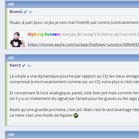
66
Brunni
Ouais, à part pour ce jeu je vois mal l'intérêt par contre (contrairement
Hi
gh
wa
y R
un
ne
rs
, mon jeu de racing à la Outrun qu'il est sorti
https://itunes.apple.com/us/app/highway-runners/id96493
67
Pen^2
Le vinyle a une dynamique pourrie par rapport au CD, les vieux enregi
compressé à mort exactement comme sur un CD, voire plus si c'est néces
Et concernant le tout analogique, pareil, c'est bien joli mais comme l'e
(et il y a un traitement du signal par l'ampli pour les graves ou les aigü 
Reste qu'une grande pochette, c'est joli. Mais c'est le seul avantage réel
Le reste c'est une mode de hipster
68