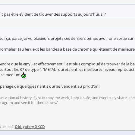
it pas être évident de trouver des supports aujourd'hui, si ?
r ça, parce j'ai vu plusieurs projets ces derniers temps avoir une sortie sur 
males" (au fer), exit les bandes à base de chrome qui étaient de meilleure 
ndre que le vinyl) et effectivement il est plus compliqué de trouver de la b
 surtout les K7 de type 4 "METAL" qui étaient les meilleures niveau reprodu
rs ce medium
apanage de quelques nantis qui les vendent au prix d'or !
rvation of history, fight it: copy the work, keep it safe, and eventually share it so
program and see it for themselves."
 #helico#
Obligatory XKCD