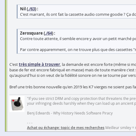
Nil (
./63
) :
C'est marrant, ils ont fait la cassette audio comme goodie ? Ça do
Zerosquare (
./64
) :
Contre toute attente, il semble encore y avoir un petit marché pou
Par contre apparemment, on ne trouve plus que des cassettes "nor
C'est
très simple à trouver
, la demande est encore forte (même si moi
base de fer est encore fabriqué en masse) mais de toute manière c'est
qu'aujourd'hui si on veut de la fidélité sonore on ne se tourne par ve
Bref une très bonne nouvelle qu'en 2019 les K7 vierges ne soient pas l’
"If you see strict DRM and copy protection that threatens the prese
your infringing deeds harshly when they can load up an ancient 
Benj Edwards - Why History Needs Software Piracy
- - -
Achat ou échange: topic de mes recherches
Meilleur smiley =