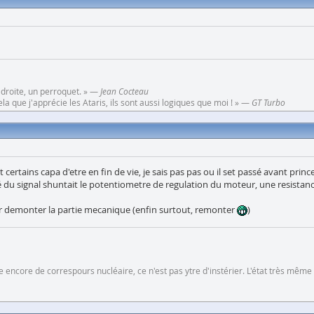
 droite, un perroquet. » —
Jean Cocteau
a que j'apprécie les Ataris, ils sont aussi logiques que moi ! » —
GT Turbo
 certains capa d'etre en fin de vie, je sais pas pas ou il set passé avant princ
du signal shuntait le potentiometre de regulation du moteur, une resistance
our demonter la partie mecanique (enfin surtout, remonter
)
 encore de correspours nucléaire, ce n'est pas ytre d'instérier. L'état très même