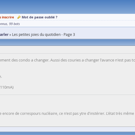
s inscrire
Mot de passe oublié ?
onnus
99 bots
parler
Les petites joies du quotidien - Page 3
ement des condo a changer. Aussi des couries a changer l'avance n'est pas to
e.
~110mA)
 encore de correspours nucléaire, ce n'est pas ytre d'instérier. L'état très même