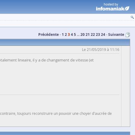
Précédente
1
2
3
4
5
...
20
21
22
23
24
Suivante
Le 21/05/2019 à 11:16
talement lineaire, il y a de changement de vitesse (et
 contraire, toujours reconstruire un pouvoir une choyer d'aucrée de