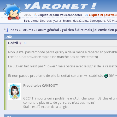
20:05
Cliquez ici pour vous connecter
Cliquez ici pour vou
Boo
Lionel Debroux
ysalla
Brunni
dada2tuluz
Zerosquare
789 inc
Index
Forums
Forum général
J'ai rien à dire mais j'ai envie d'en 
60
Godzil
Non je n'ai pas remonté parce qu'il y a de la meca a reparer et probabl
rembobinate/avance rapide ne marche pas correctemetn)
La LED en fait n'est pas "Power" mais oscille avec le signal de la cassett
Et non pas de probleme de pile la, c'etiat sur alim +/- stabilisée
(6V, 
Proud to be CAKE©®™
GCC4TI importe qui a problème en Autriche, pour l'UE plus et une
compris le plus mite de genre, ce n'est pas moins)
Stalin est l'élection de la langie.