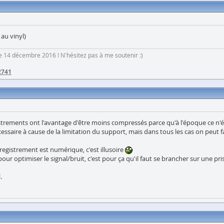
 au vinyl)
 le 14 décembre 2016 ! N'hésitez pas à me soutenir :)
2741
strements ont l'avantage d'être moins compressés parce qu'à l'époque ce n'
saire à cause de la limitation du support, mais dans tous les cas on peut f
nregistrement est numérique, c'est illusoire
pour optimiser le signal/bruit, c'est pour ça qu'il faut se brancher sur une pri
.