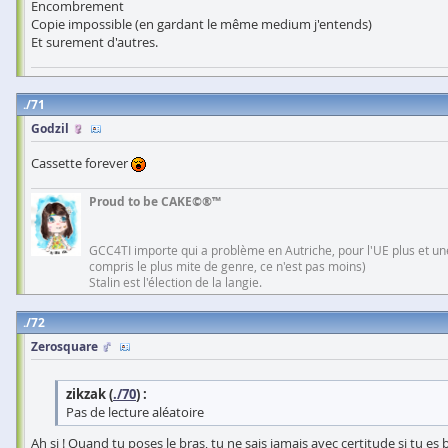
Encombrement
Copie impossible (en gardant le même medium j'entends)
Et surement d'autres.
71
Godzil
Cassette forever
Proud to be CAKE©®™
GCC4TI importe qui a problème en Autriche, pour l'UE plus et une
compris le plus mite de genre, ce n'est pas moins)
Stalin est l'élection de la langie.
72
Zerosquare
zikzak (
./70
) :
Pas de lecture aléatoire
Ah si ! Quand tu poses le bras, tu ne sais jamais avec certitude si tu 