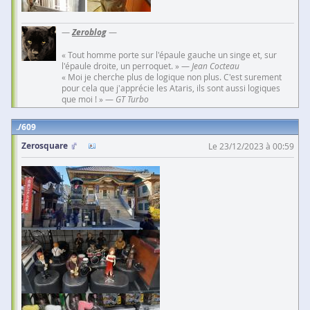
—
Zeroblog
—
« Tout homme porte sur l'épaule gauche un singe et, sur
l'épaule droite, un perroquet. » —
Jean Cocteau
« Moi je cherche plus de logique non plus. C'est surement
pour cela que j'apprécie les Ataris, ils sont aussi logiques
que moi ! » —
GT Turbo
609
Zerosquare
Le 23/12/2023 à 00:59