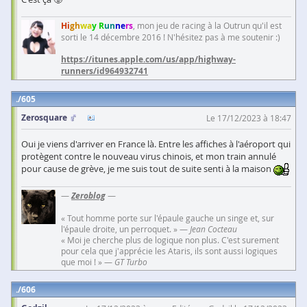
Hi
gh
wa
y R
un
ne
rs
, mon jeu de racing à la Outrun qu'il est
sorti le 14 décembre 2016 ! N'hésitez pas à me soutenir :)
https://itunes.apple.com/us/app/highway-
runners/id964932741
605
Zerosquare
Le 17/12/2023 à 18:47
Oui je viens d'arriver en France là. Entre les affiches à l'aéroport qui
protègent contre le nouveau virus chinois, et mon train annulé
pour cause de grève, je me suis tout de suite senti à la maison
—
Zeroblog
—
« Tout homme porte sur l'épaule gauche un singe et, sur
l'épaule droite, un perroquet. » —
Jean Cocteau
« Moi je cherche plus de logique non plus. C'est surement
pour cela que j'apprécie les Ataris, ils sont aussi logiques
que moi ! » —
GT Turbo
606