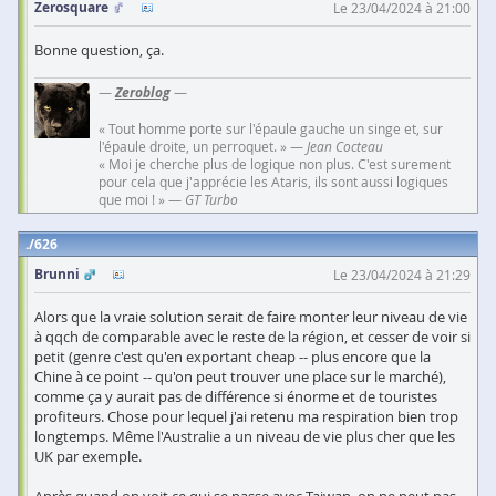
Zerosquare
Le 23/04/2024 à 21:00
Bonne question, ça.
—
Zeroblog
—
« Tout homme porte sur l'épaule gauche un singe et, sur
l'épaule droite, un perroquet. » —
Jean Cocteau
« Moi je cherche plus de logique non plus. C'est surement
pour cela que j'apprécie les Ataris, ils sont aussi logiques
que moi ! » —
GT Turbo
626
Brunni
Le 23/04/2024 à 21:29
Alors que la vraie solution serait de faire monter leur niveau de vie
à qqch de comparable avec le reste de la région, et cesser de voir si
petit (genre c'est qu'en exportant cheap -- plus encore que la
Chine à ce point -- qu'on peut trouver une place sur le marché),
comme ça y aurait pas de différence si énorme et de touristes
profiteurs. Chose pour lequel j'ai retenu ma respiration bien trop
longtemps. Même l'Australie a un niveau de vie plus cher que les
UK par exemple.
Après quand on voit ce qui se passe avec Taiwan, on ne peut pas