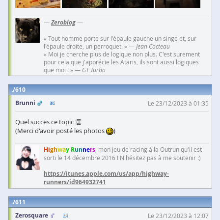
—
Zeroblog
—
« Tout homme porte sur l'épaule gauche un singe et, sur
l'épaule droite, un perroquet. » —
Jean Cocteau
« Moi je cherche plus de logique non plus. C'est surement
pour cela que j'apprécie les Ataris, ils sont aussi logiques
que moi ! » —
GT Turbo
610
Brunni
Le 23/12/2023 à 01:35
Quel succes ce topic 👏
(Merci d'avoir posté les photos
)
Hi
gh
wa
y R
un
ne
rs
, mon jeu de racing à la Outrun qu'il est
sorti le 14 décembre 2016 ! N'hésitez pas à me soutenir :)
https://itunes.apple.com/us/app/highway-
runners/id964932741
611
Zerosquare
Le 23/12/2023 à 12:07