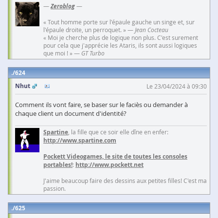
—
Zeroblog
—
« Tout homme porte sur l'épaule gauche un singe et, sur
l'épaule droite, un perroquet. » —
Jean Cocteau
« Moi je cherche plus de logique non plus. C'est surement
pour cela que j'apprécie les Ataris, ils sont aussi logiques
que moi ! » —
GT Turbo
624
Nhut
Le 23/04/2024 à 09:30
Comment ils vont faire, se baser sur le faciès ou demander à
chaque client un document d'identité?
Spartine
, la fille que ce soir elle dîne en enfer:
http://www.spartine.com
Pockett Videogames, le site de toutes les consoles
portables!
:
http://www.pockett.net
J'aime beaucoup faire des dessins aux petites filles! C'est ma
passion.
625