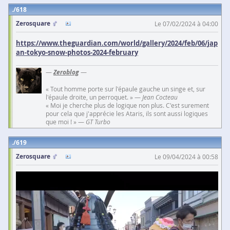
618
Zerosquare
Le 07/02/2024 à 04:00
https://www.theguardian.com/world/gallery/2024/feb/06/jap
an-tokyo-snow-photos-2024-february
—
Zeroblog
—
« Tout homme porte sur l'épaule gauche un singe et, sur
l'épaule droite, un perroquet. » —
Jean Cocteau
« Moi je cherche plus de logique non plus. C'est surement
pour cela que j'apprécie les Ataris, ils sont aussi logiques
que moi ! » —
GT Turbo
619
Zerosquare
Le 09/04/2024 à 00:58