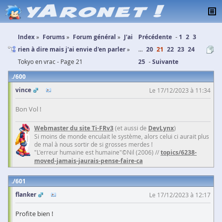
Index
Forums
Forum général
J'ai
Précédente
1
2
3
rien à dire mais j'ai envie d'en parler
...
20
21
22
23
24
Tokyo en vrac - Page 21
25
Suivante
600
vince
Le 17/12/2023 à 11:34
Bon Vol !
Webmaster du site Ti-FRv3
(et aussi de
DevLynx
)
Si moins de monde enculait le système, alors celui ci aurait plus
de mal à nous sortir de si grosses merdes !
"L'erreur humaine est humaine"©Nil (2006) //
topics/6238-
moved-jamais-jaurais-pense-faire-ca
601
flanker
Le 17/12/2023 à 12:17
Profite bien !