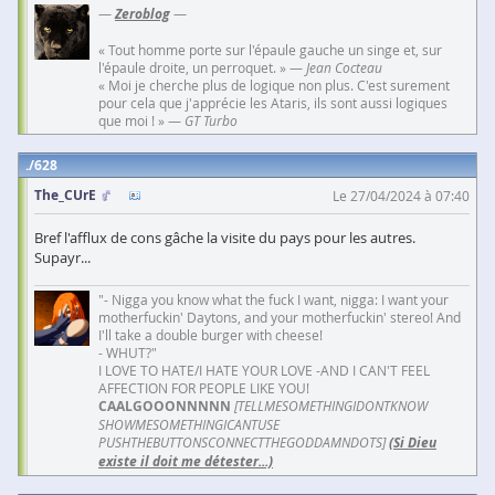
—
Zeroblog
—
« Tout homme porte sur l'épaule gauche un singe et, sur
l'épaule droite, un perroquet. » —
Jean Cocteau
« Moi je cherche plus de logique non plus. C'est surement
pour cela que j'apprécie les Ataris, ils sont aussi logiques
que moi ! » —
GT Turbo
628
The_CUrE
Le 27/04/2024 à 07:40
Bref l'afflux de cons gâche la visite du pays pour les autres.
Supayr...
"- Nigga you know what the fuck I want, nigga: I want your
motherfuckin' Daytons, and your motherfuckin' stereo! And
I'll take a double burger with cheese!
- WHUT?"
I LOVE TO HATE/I HATE YOUR LOVE -AND I CAN'T FEEL
AFFECTION FOR PEOPLE LIKE YOU!
CAALGOOONNNNN
[TELLMESOMETHINGIDONTKNOW
SHOWMESOMETHINGICANTUSE
PUSHTHEBUTTONSCONNECTTHEGODDAMNDOTS]
(Si Dieu
existe il doit me détester...)