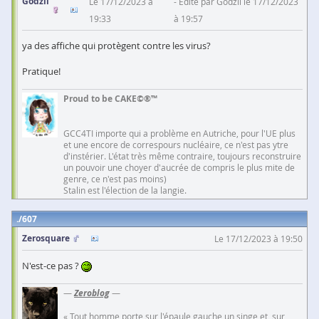
Godzil
Le 17/12/2023 à
Edité par Godzil le 17/12/2023
19:33
à 19:57
ya des affiche qui protègent contre les virus?
Pratique!
Proud to be CAKE©®™
GCC4TI importe qui a problème en Autriche, pour l'UE plus
et une encore de correspours nucléaire, ce n'est pas ytre
d'instérier. L'état très même contraire, toujours reconstruire
un pouvoir une choyer d'aucrée de compris le plus mite de
genre, ce n'est pas moins)
Stalin est l'élection de la langie.
607
Zerosquare
Le 17/12/2023 à 19:50
N'est-ce pas ?
—
Zeroblog
—
« Tout homme porte sur l'épaule gauche un singe et, sur