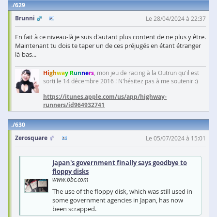
629
Brunni
Le 28/04/2024 à 22:37
En fait à ce niveau-là je suis d'autant plus content de ne plus y être.
Maintenant tu dois te taper un de ces préjugés en étant étranger
là-bas...
Hi
gh
wa
y R
un
ne
rs
, mon jeu de racing à la Outrun qu'il est
sorti le 14 décembre 2016 ! N'hésitez pas à me soutenir :)
https://itunes.apple.com/us/app/highway-
runners/id964932741
630
Zerosquare
Le 05/07/2024 à 15:01
Japan's government finally says goodbye to
floppy disks
www.bbc.com
The use of the floppy disk, which was still used in
some government agencies in Japan, has now
been scrapped.