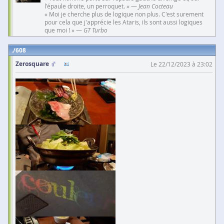
l'épaule droite, un perroquet. » —
Jean Cocteau
« Moi je cherche plus de logique non plus. C'est surement
pour cela que j'apprécie les Ataris, ils sont aussi logiques
que moi ! » —
GT Turbo
608
Zerosquare
Le 22/12/2023 à 23:02