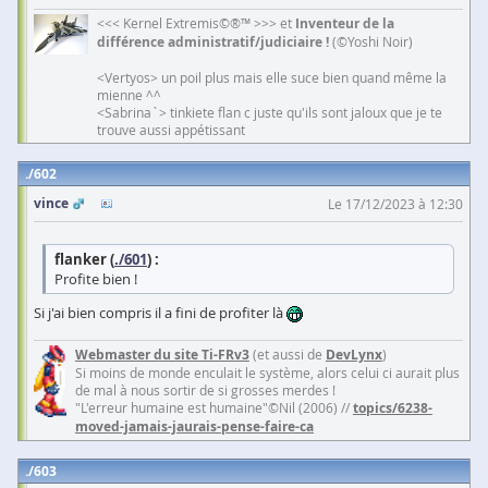
<<< Kernel Extremis©®™ >>> et
Inventeur de la
différence administratif/judiciaire !
(©Yoshi Noir)
<Vertyos> un poil plus mais elle suce bien quand même la
mienne ^^
<Sabrina`> tinkiete flan c juste qu'ils sont jaloux que je te
trouve aussi appétissant
602
vince
Le 17/12/2023 à 12:30
flanker (
./601
) :
Profite bien !
Si j'ai bien compris il a fini de profiter là
Webmaster du site Ti-FRv3
(et aussi de
DevLynx
)
Si moins de monde enculait le système, alors celui ci aurait plus
de mal à nous sortir de si grosses merdes !
"L'erreur humaine est humaine"©Nil (2006) //
topics/6238-
moved-jamais-jaurais-pense-faire-ca
603