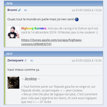
616
Brunni
Le 01/01/2024 à 13:24
Ouais tout le monde en parle mais j'ai rien senti
Hi
gh
wa
y R
un
ne
rs
, mon jeu de racing à la Outrun qu'il est
sorti le 14 décembre 2016 ! N'hésitez pas à me soutenir :)
https://itunes.apple.com/us/app/highway-
runners/id964932741
617
Zerosquare
Le 01/01/2024 à 13:34
Vaut mieux comme ça.
—
Zeroblog
—
« Tout homme porte sur l'épaule gauche un singe et, sur
l'épaule droite, un perroquet. » —
Jean Cocteau
« Moi je cherche plus de logique non plus. C'est surement
pour cela que j'apprécie les Ataris, ils sont aussi logiques
que moi ! » —
GT Turbo