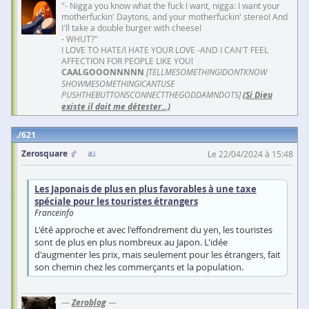
"- Nigga you know what the fuck I want, nigga: I want your
motherfuckin' Daytons, and your motherfuckin' stereo! And
I'll take a double burger with cheese!
- WHUT?"
I LOVE TO HATE/I HATE YOUR LOVE -AND I CAN'T FEEL
AFFECTION FOR PEOPLE LIKE YOU!
CAALGOOONNNNN
[TELLMESOMETHINGIDONTKNOW
SHOWMESOMETHINGICANTUSE
PUSHTHEBUTTONSCONNECTTHEGODDAMNDOTS]
(Si Dieu
existe il doit me détester...)
621
Zerosquare
Le 22/04/2024 à 15:48
Les Japonais de plus en plus favorables à une taxe
spéciale pour les touristes étrangers
Franceinfo
L'été approche et avec l'effondrement du yen, les touristes
sont de plus en plus nombreux au Japon. L'idée
d'augmenter les prix, mais seulement pour les étrangers, fait
son chemin chez les commerçants et la population.
—
Zeroblog
—