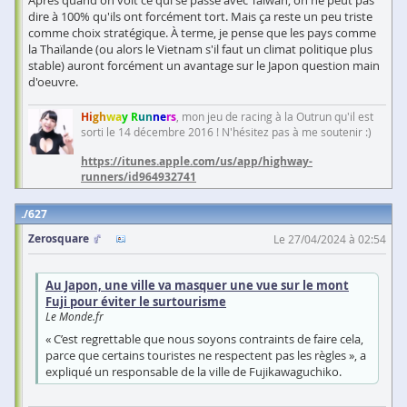
dire à 100% qu'ils ont forcément tort. Mais ça reste un peu triste
comme choix stratégique. À terme, je pense que les pays comme
la Thaïlande (ou alors le Vietnam s'il faut un climat politique plus
stable) auront forcément un avantage sur le Japon question main
d'oeuvre.
Hi
gh
wa
y R
un
ne
rs
, mon jeu de racing à la Outrun qu'il est
sorti le 14 décembre 2016 ! N'hésitez pas à me soutenir :)
https://itunes.apple.com/us/app/highway-
runners/id964932741
627
Zerosquare
Le 27/04/2024 à 02:54
Au Japon, une ville va masquer une vue sur le mont
Fuji pour éviter le surtourisme
Le Monde.fr
« C’est regrettable que nous soyons contraints de faire cela,
parce que certains touristes ne respectent pas les règles », a
expliqué un responsable de la ville de Fujikawaguchiko.