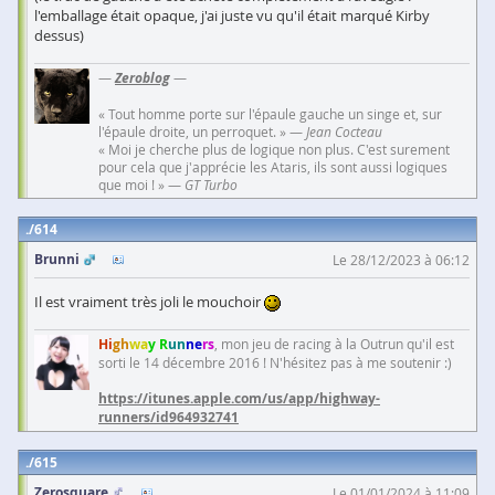
l'emballage était opaque, j'ai juste vu qu'il était marqué Kirby
dessus)
—
Zeroblog
—
« Tout homme porte sur l'épaule gauche un singe et, sur
l'épaule droite, un perroquet. » —
Jean Cocteau
« Moi je cherche plus de logique non plus. C'est surement
pour cela que j'apprécie les Ataris, ils sont aussi logiques
que moi ! » —
GT Turbo
614
Brunni
Le 28/12/2023 à 06:12
Il est vraiment très joli le mouchoir
Hi
gh
wa
y R
un
ne
rs
, mon jeu de racing à la Outrun qu'il est
sorti le 14 décembre 2016 ! N'hésitez pas à me soutenir :)
https://itunes.apple.com/us/app/highway-
runners/id964932741
615
Zerosquare
Le 01/01/2024 à 11:09