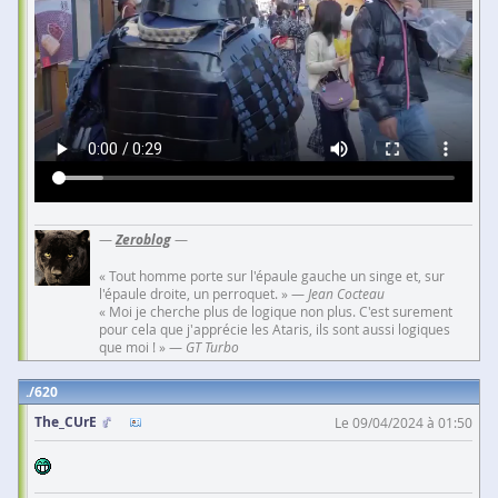
—
Zeroblog
—
« Tout homme porte sur l'épaule gauche un singe et, sur
l'épaule droite, un perroquet. » —
Jean Cocteau
« Moi je cherche plus de logique non plus. C'est surement
pour cela que j'apprécie les Ataris, ils sont aussi logiques
que moi ! » —
GT Turbo
620
The_CUrE
Le 09/04/2024 à 01:50