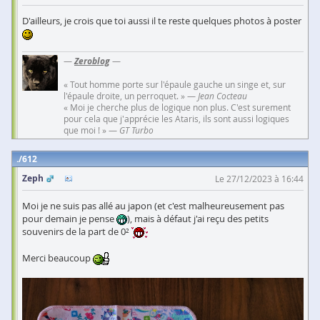
D'ailleurs, je crois que toi aussi il te reste quelques photos à poster
—
Zeroblog
—
« Tout homme porte sur l'épaule gauche un singe et, sur
l'épaule droite, un perroquet. » —
Jean Cocteau
« Moi je cherche plus de logique non plus. C'est surement
pour cela que j'apprécie les Ataris, ils sont aussi logiques
que moi ! » —
GT Turbo
612
Zeph
Le 27/12/2023 à 16:44
Moi je ne suis pas allé au japon (et c'est malheureusement pas
pour demain je pense
), mais à défaut j'ai reçu des petits
souvenirs de la part de 0²
Merci beaucoup