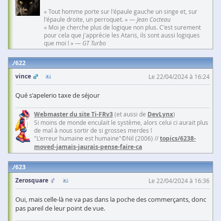
« Tout homme porte sur l'épaule gauche un singe et, sur
l'épaule droite, un perroquet. » —
Jean Cocteau
« Moi je cherche plus de logique non plus. C'est surement
pour cela que j'apprécie les Ataris, ils sont aussi logiques
que moi ! » —
GT Turbo
622
vince
Le 22/04/2024 à 16:24
Qué s'apelerio taxe de séjour
Webmaster du site Ti-FRv3
(et aussi de
DevLynx
)
Si moins de monde enculait le système, alors celui ci aurait plus
de mal à nous sortir de si grosses merdes !
"L'erreur humaine est humaine"©Nil (2006) //
topics/6238-
moved-jamais-jaurais-pense-faire-ca
623
Zerosquare
Le 22/04/2024 à 16:36
Oui, mais celle-là ne va pas dans la poche des commerçants, donc
pas pareil de leur point de vue.