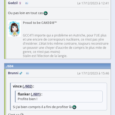
Godzil
Le 17/12/2023 à 12:41
Ou pas loin en tout cas
Proud to be CAKE©®™
GCC4TI importe qui a problème en Autriche, pour l'UE plus
et une encore de correspours nucléaire, ce n'est pas ytre
d'instérier. L'état très même contraire, toujours reconstruire
un pouvoir une choyer d'aucrée de compris le plus mite de
genre, ce n'est pas moins)
Stalin est l'élection de la langie.
604
Brunni
Le 17/12/2023 à 15:46
vince (
./602
) :
flanker (
./601
) :
Profite bien !
Si j'ai bien compris il a fini de profiter là
C'est ça 🥲