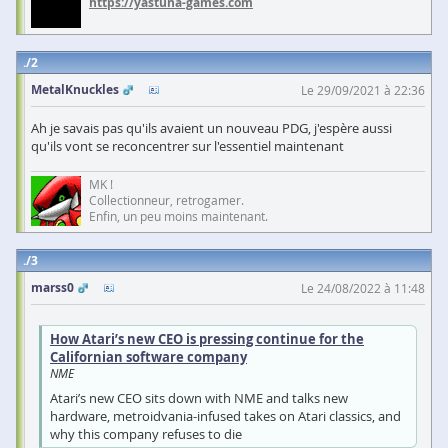
https://yastuna-games.com
2
MetalKnuckles
Le 29/09/2021 à 22:36
Ah je savais pas qu'ils avaient un nouveau PDG, j'espère aussi
qu'ils vont se reconcentrer sur l'essentiel maintenant
MK !
Collectionneur, retrogamer.
Enfin, un peu moins maintenant.
3
marss0
Le 24/08/2022 à 11:48
How Atari’s new CEO is pressing continue for the
Californian software company
NME
Atari’s new CEO sits down with NME and talks new
hardware, metroidvania-infused takes on Atari classics, and
why this company refuses to die