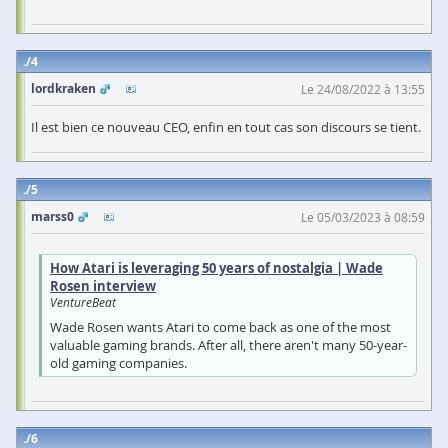
4
lordkraken
Le 24/08/2022 à 13:55
Il est bien ce nouveau CEO, enfin en tout cas son discours se tient.
5
marss0
Le 05/03/2023 à 08:59
How Atari is leveraging 50 years of nostalgia | Wade
Rosen interview
VentureBeat
Wade Rosen wants Atari to come back as one of the most
valuable gaming brands. After all, there aren't many 50-year-
old gaming companies.
6