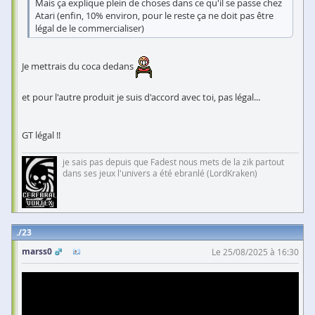
Mais ça explique plein de choses dans ce qu'il se passe chez
Atari (enfin, 10% environ, pour le reste ça ne doit pas être
légal de le commercialiser)
Je mettrais du coca dedans
et pour l'autre produit je suis d'accord avec toi, pas légal...
GT légal !!
je sais pas depuis que Fadest nous mets de la zik partout
dans ses jeux l'univers a été ebranlé (LordKraken)
23
marss0
Le 25/08/2025 à 16:30