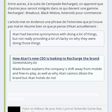
Entre autres, à la suite de Centipede Recharged, on apprend que
d'autres jeux seront intégrés dans ce qui devient une gamme
Recharged : Breakout, Black Widow, Asteroids pour commencer.
L'article met en évidence une phrase de l'interview que je trouve
pas mal et résume bien ce que je pense d'Atari actuellement :
Atari had become synonymous with doing a lot of things,
but not really providing a lot of clarity on why they were
doing those things
How Atari's new CEO is looking to Recharge the brand
GamesIndustry.biz
Wade Rosen explains the company's shift away from mobile
and free-to-play, as well as why Atari casinos dilute the
brand but Atari hotels do not
Mais évidemment, il est fort possible que je n'ai pas bien tout
compris
Futur ex éditeur de jeux Atari Lynx et Nintendo Game Boy