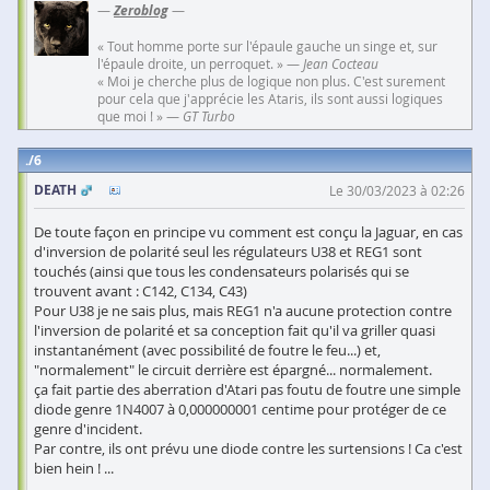
—
Zeroblog
—
« Tout homme porte sur l'épaule gauche un singe et, sur
l'épaule droite, un perroquet. » —
Jean Cocteau
« Moi je cherche plus de logique non plus. C'est surement
pour cela que j'apprécie les Ataris, ils sont aussi logiques
que moi ! » —
GT Turbo
6
DEATH
Le 30/03/2023 à 02:26
De toute façon en principe vu comment est conçu la Jaguar, en cas
d'inversion de polarité seul les régulateurs U38 et REG1 sont
touchés (ainsi que tous les condensateurs polarisés qui se
trouvent avant : C142, C134, C43)
Pour U38 je ne sais plus, mais REG1 n'a aucune protection contre
l'inversion de polarité et sa conception fait qu'il va griller quasi
instantanément (avec possibilité de foutre le feu...) et,
"normalement" le circuit derrière est épargné... normalement.
ça fait partie des aberration d'Atari pas foutu de foutre une simple
diode genre 1N4007 à 0,000000001 centime pour protéger de ce
genre d'incident.
Par contre, ils ont prévu une diode contre les surtensions ! Ca c'est
bien hein ! ...