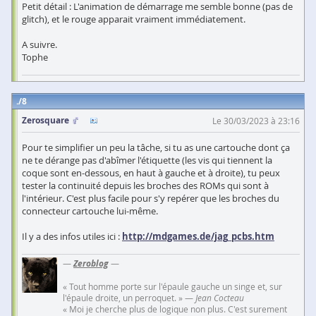
Petit détail : L'animation de démarrage me semble bonne (pas de
glitch), et le rouge apparait vraiment immédiatement.
A suivre.
Tophe
8
Zerosquare
Le 30/03/2023 à 23:16
Pour te simplifier un peu la tâche, si tu as une cartouche dont ça
ne te dérange pas d'abîmer l'étiquette (les vis qui tiennent la
coque sont en-dessous, en haut à gauche et à droite), tu peux
tester la continuité depuis les broches des ROMs qui sont à
l'intérieur. C'est plus facile pour s'y repérer que les broches du
connecteur cartouche lui-même.
Il y a des infos utiles ici :
http://mdgames.de/jag_pcbs.htm
—
Zeroblog
—
« Tout homme porte sur l'épaule gauche un singe et, sur
l'épaule droite, un perroquet. » —
Jean Cocteau
« Moi je cherche plus de logique non plus. C'est surement