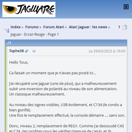
Index
Forums
Forum Atari
Atari Jaguar : les news
1
Jaguar - Ecran Rouge - Page 1
1
Tophe38
Le 29/03/2023 à 19:09
Hello Tous,
Ca faisait un moment que je n'avais pas posté ici...
J'ai récupéré une Jaguar (une de plus), qui a malheureusement
subit une inversion de polarité au niveau de son alimentation.
Un classique malheureusement.
Au niveau des signes visibles, U38 évidement, et C134 (le condo a
bien gonflé).
Une fois le remplacement effectué, la console démarre .... sans son.
Donc, niveau 2, remplacement de REG1. Comme j'ai dessoudé C43
et C24, j'en profites pour les vérifier (mesure de capa), et ils