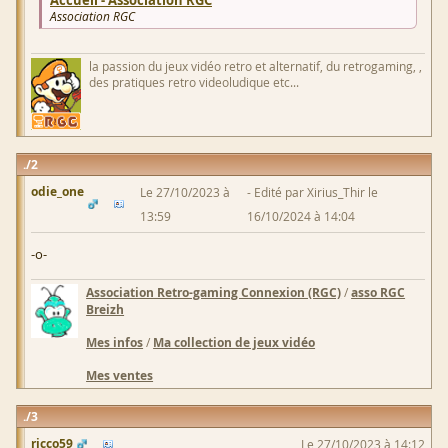
Accueil - Association RGC
Association RGC
la passion du jeux vidéo retro et alternatif, du retrogaming, ,
des pratiques retro videoludique etc...
2
odie_one
Le 27/10/2023 à
Edité par Xirius_Thir le
13:59
16/10/2024 à 14:04
-o-
Association Retro-gaming Connexion (RGC)
/
asso RGC
Breizh
Mes infos
/
Ma collection de jeux vidéo
Mes ventes
3
ricco59
Le 27/10/2023 à 14:12