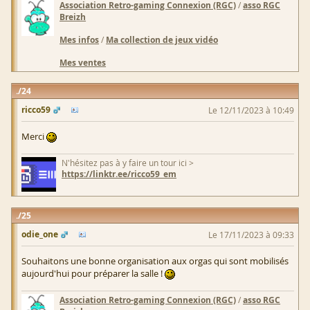
Association Retro-gaming Connexion (RGC)
/
asso RGC
Breizh
Mes infos
/
Ma collection de jeux vidéo
Mes ventes
24
ricco59
Le 12/11/2023 à 10:49
Merci
N'hésitez pas à y faire un tour ici >
https://linktr.ee/ricco59_em
25
odie_one
Le 17/11/2023 à 09:33
Souhaitons une bonne organisation aux orgas qui sont mobilisés
aujourd'hui pour préparer la salle !
Association Retro-gaming Connexion (RGC)
/
asso RGC